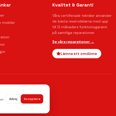
änkar
Kvalitet & Garanti
ner
Våra certifierade tekniker använder
de bästa reservdelarna med upp
 mobiler
till 12 månaders funktionsgaranti
på samtliga reparationer.
ration
Se våra reparationer →
oss
ågor
Lämna ett omdöme
Avböj
Acceptera
dan