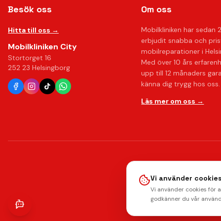
Besök oss
Om oss
Mobilkliniken har sedan 
Hitta till oss →
erbjudit snabba och pri
Mobilkliniken City
mobilreparationer i Hels
Stortorget 16
Med över 10 års erfaren
252 23 Helsingborg
upp till 12 månaders gar
känna dig trygg hos oss.
Läs mer om oss →
Vi använder cookies
Vi använder cookies för 
godkänner du vår använd