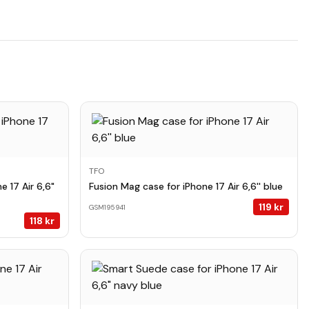
TFO
e 17 Air 6,6"
Fusion Mag case for iPhone 17 Air 6,6'' blue
119
kr
GSM195941
118
kr