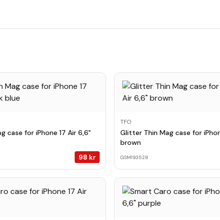
TFO
 case for iPhone 17 Air 6,6"
Glitter Thin Mag case for iPhon
brown
98
kr
GSM193528