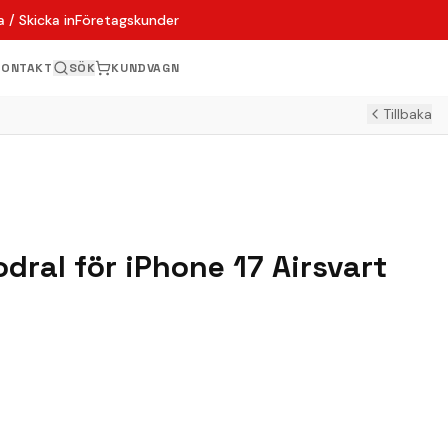
 / Skicka in
Företagskunder
KONTAKT
SÖK
KUNDVAGN
Tillbaka
dral för iPhone 17 Airsvart