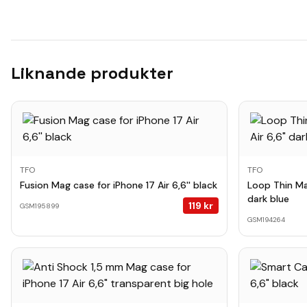
Liknande produkter
TFO
TFO
Fusion Mag case for iPhone 17 Air 6,6'' black
Loop Thin Mag
dark blue
119
kr
GSM195899
GSM194264