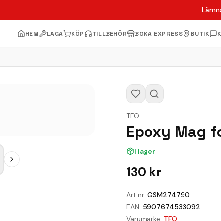
Lämna
HEM
LAGA
KÖP
TILLBEHÖR
BOKA EXPRESS
BUTIK
TFO
Epoxy Mag fo
I lager
130
kr
Art.nr:
GSM274790
EAN:
5907674533092
Varumärke:
TFO