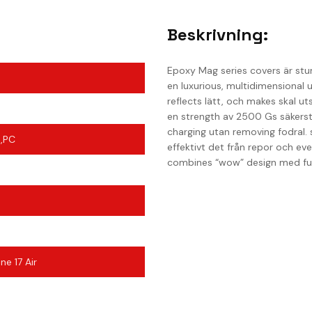
Beskrivning:
Epoxy Mag series covers är stu
en luxurious, multidimensional
reflects lätt, och makes skal u
en strength av 2500 Gs säkers
charging utan removing fodral.
),PC
effektivt det från repor och e
combines “wow” design med funct
e 17 Air