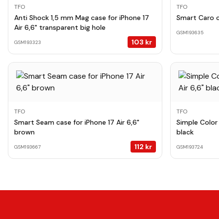
TFO
TFO
Anti Shock 1,5 mm Mag case for iPhone 17
Smart Caro ca
Air 6,6" transparent big hole
GSM193635
103
kr
GSM193323
TFO
TFO
Smart Seam case for iPhone 17 Air 6,6"
Simple Color 
brown
black
112
kr
GSM193667
GSM193724