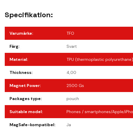
Specifikation:
Varumärke
:
TFO
Färg
:
Svart
Material
:
TPU (thermoplastic polyurethane
Thickness
:
4,00
Magnet Power
:
2500 Gs
Packages type
:
pouch
Suitable model
:
Phones / smartphones/Apple/iPhon
MagSafe-kompatibel
:
Ja