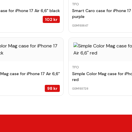
TFO
se for iPhone 17 Air 6,6" black
Smart Caro case for iPhone 17 
purple
102
kr
GSM193647
TFO
Mag case for iPhone 17 Air 6,6"
Simple Color Mag case for iPho
red
98
kr
GSM193728