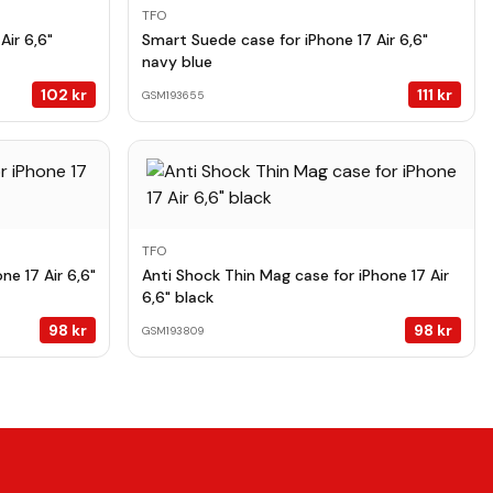
TFO
Air 6,6"
Smart Suede case for iPhone 17 Air 6,6"
navy blue
102
kr
111
kr
GSM193655
TFO
ne 17 Air 6,6"
Anti Shock Thin Mag case for iPhone 17 Air
6,6" black
98
kr
98
kr
GSM193809