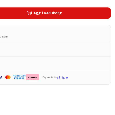
Lägg i varukorg
sdagar
AMERICAN
stripe
Klarna
Payments by
EXPRESS