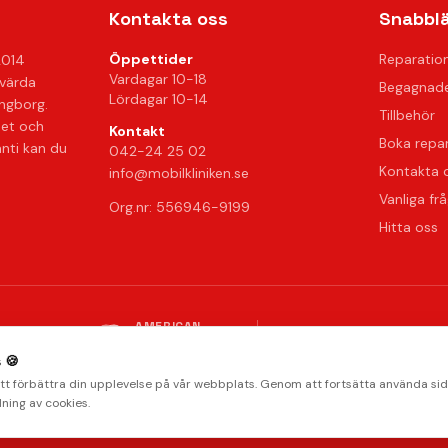
Kontakta oss
Snabbl
Öppettider
Reparatio
2014
Vardagar 10-18
svärda
Begagnade
Lördagar 10-14
ingborg.
Tillbehör
het och
Kontakt
Boka repa
anti kan du
042-24 25 02
Kontakta 
info@mobilkliniken.se
Vanliga fr
Org.nr: 556946-9199
Hitta oss
AMERICAN
stripe
Klarna.
Payments by
EXPRESS
Integritetspolicy
Radera data
Villkor
Returpolicy
 🍪
© 2026 Mobilkliniken. Alla rättigheter förbehållna.
att förbättra din upplevelse på vår webbplats. Genom att fortsätta använda si
ning av cookies.