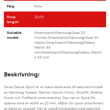
Färg
:
Rosa
Strip
22,00
length
:
Suitable
Smartwatch/Samsung/Gear S3
model
:
Frontier,Smartwatch/Samsung/Gear S3
Classic,Smartwatch/Samsung/Galaxy
Watch 46
mm,Smartwatch/Samsung/Galaxy Watch
3 45 mm
Beskrivning:
Devia Deluxe Sport är en band dedicated till selected modell
av Samsung, Huawei, Garmin, Xiaomi, Honor, Amazfit, Realme,
Fossil, och TicWatch smartwatches. Det har en Quick Pin
spänne med en width av 22 mm, tillåter för quick attachment
av band av yourself. Det är också kompatibel med selected