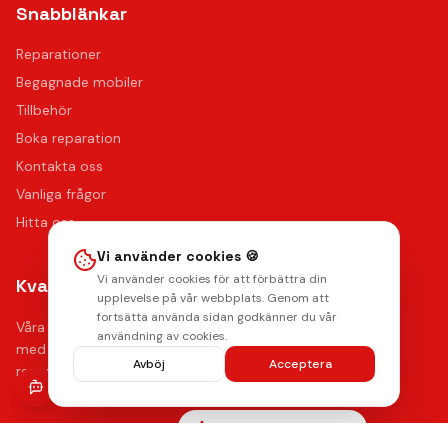
Snabblänkar
Reparationer
Begagnade mobiler
Tillbehör
Boka reparation
Kontakta oss
Vanliga frågor
Hitta oss
Vi använder cookies 🍪
Vi använder cookies för att förbättra din
Kvalitet & Garanti
upplevelse på vår webbplats. Genom att
fortsätta använda sidan godkänner du vår
Våra certifierade tekniker använder de bästa reservdelarna
användning av cookies.
med upp till 12 månaders funktionsgaranti på samtliga
Avböj
Acceptera
reparationer.
Lämna ett omdöme
Se våra reparationer →