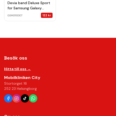
Devia band Deluxe Sport
for Samsung Galaxy
Watch 3 45mm / Galaxy
122
kr
GSM0110007
Watch 46 mm / Gear S3
Frontier / Gear S3 Classic
(22mm) black
Besök oss
Hitta till oss →
Mobilkliniken City
Stortorget 16
252 23 Helsingborg