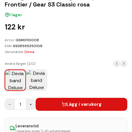
Kundvagn
Frontier / Gear S3 Classic rosa
I lager
Boka Reparation
122
kr
Art.nr:
GSM0110008
EAN:
6938595350108
Varumärke:
Devia
Andra färger (
2
/
2
)
Lägg i varukorg
−
1
+
Leveranstid
Leverans inom 7–10 arbetsdagar