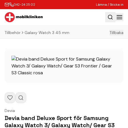
042-24 25 02
Lämna / Skicka in
Tillbehör
Galaxy Watch 3 45 mm
Tillbaka
Hem
Laga
Köp
Tillbehör
Boka Express
Lämna / Skicka in
Företagskunder
Butik
Devia
Devia band Deluxe Sport för Samsung
Kontakt
Galaxy Watch 3/ Galaxy Watch/ Gear S3