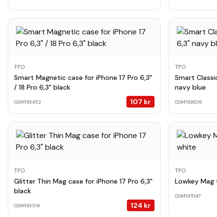
TFO
TFO
Smart Magnetic case for iPhone 17 Pro 6,3"
Smart Classic
/ 18 Pro 6,3" black
navy blue
107
kr
GSM193452
GSM193609
TFO
TFO
Glitter Thin Mag case for iPhone 17 Pro 6,3"
Lowkey Mag f
black
GSM197047
124
kr
GSM193518