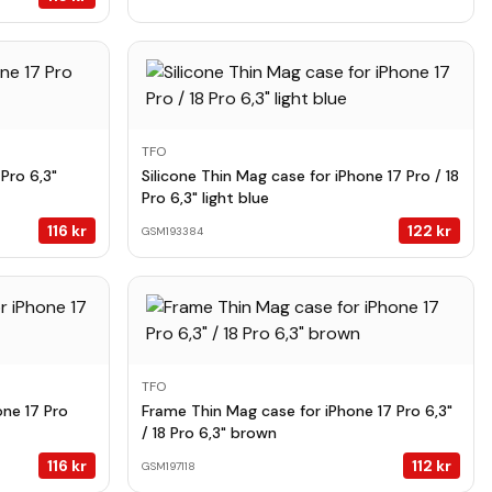
TFO
Pro 6,3"
Silicone Thin Mag case for iPhone 17 Pro / 18
Pro 6,3" light blue
116
kr
122
kr
GSM193384
TFO
one 17 Pro
Frame Thin Mag case for iPhone 17 Pro 6,3"
/ 18 Pro 6,3" brown
116
kr
112
kr
GSM197118