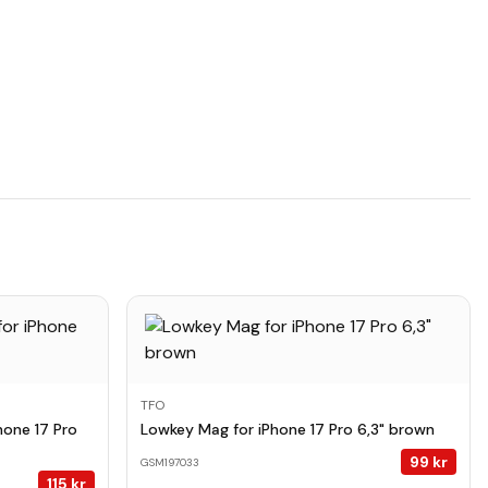
TFO
hone 17 Pro
Lowkey Mag for iPhone 17 Pro 6,3" brown
99
kr
GSM197033
115
kr