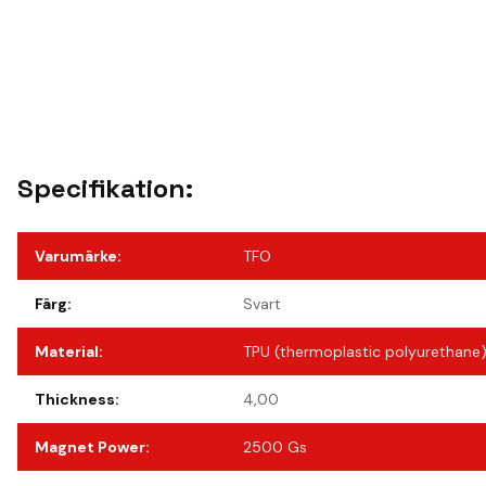
Specifikation:
Varumärke
:
TFO
Färg
:
Svart
Material
:
TPU (thermoplastic polyurethane
Thickness
:
4,00
Magnet Power
:
2500 Gs