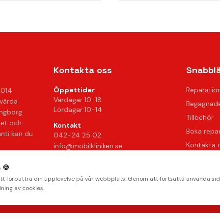
Kontakta oss
Snabbl
Öppettider
Reparatio
2014
Vardagar 10-18
svärda
Begagnade
Lördagar 10-14
ingborg.
Tillbehör
het och
Kontakt
Boka repa
anti kan du
042-24 25 02
Kontakta 
info@mobilkliniken.se
Vanliga fr
Org.nr: 556946-9199
 🍪
Hitta oss
att förbättra din upplevelse på vår webbplats. Genom att fortsätta använda si
ning av cookies.