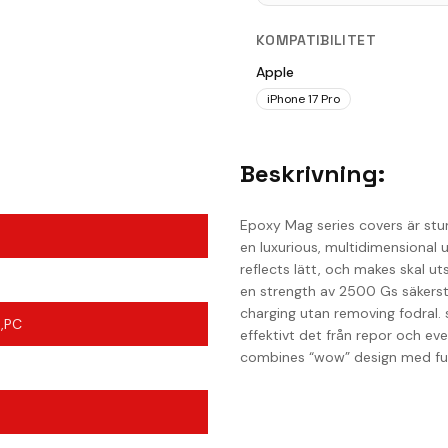
KOMPATIBILITET
Apple
iPhone 17 Pro
Beskrivning:
Epoxy Mag series covers är stu
en luxurious, multidimensional
reflects lätt, och makes skal u
en strength av 2500 Gs säkers
charging utan removing fodral.
),PC
effektivt det från repor och e
combines “wow” design med funct