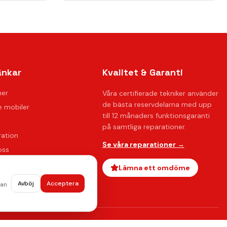
änkar
Kvalitet & Garanti
ner
Våra certifierade tekniker använder
de bästa reservdelarna med upp
 mobiler
till 12 månaders funktionsgaranti
på samtliga reparationer.
ration
Se våra reparationer →
oss
ågor
Lämna ett omdöme
Avböj
Acceptera
dan