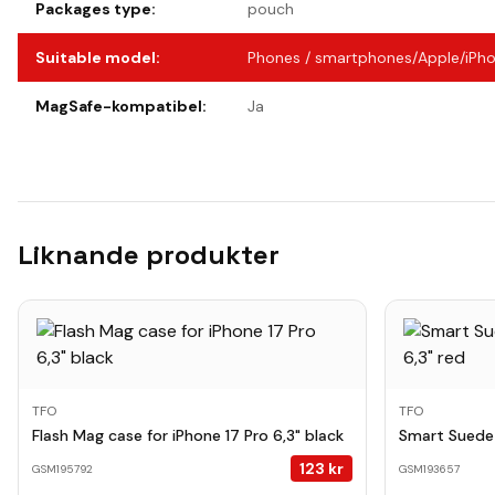
Packages type
:
pouch
Suitable model
:
Phones / smartphones/Apple/iPho
MagSafe-kompatibel
:
Ja
Liknande produkter
TFO
TFO
Flash Mag case for iPhone 17 Pro 6,3" black
Smart Suede 
123
kr
GSM195792
GSM193657