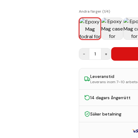
Andra färger (
1
/
4
)
−
1
+
Leveranstid
Leverans inom 7–10 arbet
14 dagars ångerrätt
Säker betalning