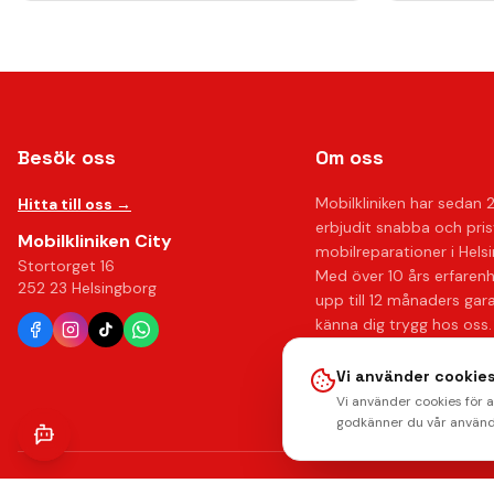
Besök oss
Om oss
Mobilkliniken har sedan 
Hitta till oss →
erbjudit snabba och pri
Mobilkliniken City
mobilreparationer i Hels
Stortorget 16
Med över 10 års erfaren
252 23 Helsingborg
upp till 12 månaders gar
känna dig trygg hos oss.
Läs mer om oss →
Vi använder cookies
Vi använder cookies för 
godkänner du vår använd