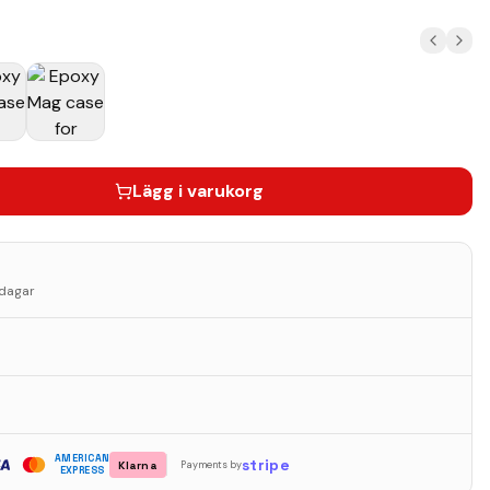
Lägg i varukorg
sdagar
AMERICAN
stripe
Klarna
Payments by
EXPRESS