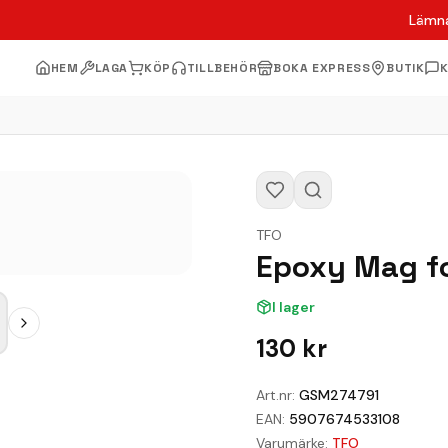
Lämna
HEM
LAGA
KÖP
TILLBEHÖR
BOKA EXPRESS
BUTIK
TFO
Epoxy Mag fo
I lager
130
kr
Art.nr:
GSM274791
EAN:
5907674533108
Varumärke:
TFO