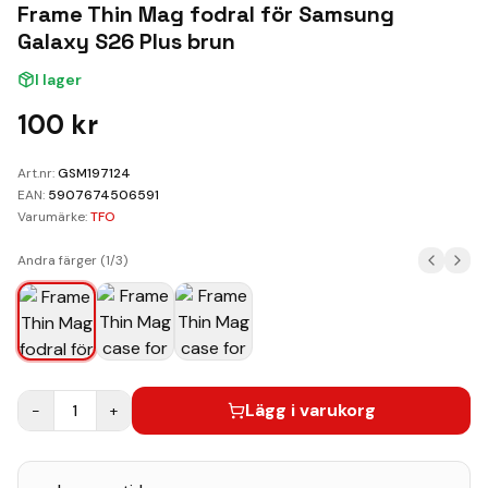
Kundvagn
Frame Thin Mag fodral för Samsung
Galaxy S26 Plus brun
Boka Reparation
I lager
100
kr
Art.nr:
GSM197124
EAN:
5907674506591
Varumärke:
TFO
Andra färger (
1
/
3
)
Lägg i varukorg
−
1
+