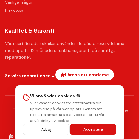
Vanliga frågor
Hitta oss
Kvalitet & Garanti
Våra certifierade tekniker använder de bästa reservdelarna
med upp till 12 månaders funktionsgaranti på samtliga
reparationer.
Lämna ett omdöme
Se våra reparationer →
Vi använder cookies 🍪
Vi använder cookies för att förbättra din
AMERICAN
upplevelse på vår webbplats. Genom att
stripe
Klarna.
Payments by
EXPRESS
fortsätta använda sidan godkänner du vår
Integritetspolicy
Radera data
Villkor
Returpolicy
användning av cookies.
© 2026 Mobilkliniken. Alla rättigheter förbehållna.
Avböj
Acceptera