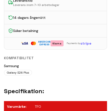
Leveranstid
Leverans inom 7–10 arbetsdagar
14 dagars ångerrätt
Säker betalning
AMERICAN
stripe
Klarna
Payments by
EXPRESS
KOMPATIBILITET
Samsung
Galaxy S26 Plus
Specifikation:
Varumärke
:
TFO