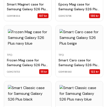
Smart Magnet case for
Epoxy Mag case for
Samsung Galaxy S26 Plus
Samsung Galaxy S26 Plus
black
black
107
kr
130
kr
GSM196934
GSM274796
TFO
TFO
Frozen Mag case for
Smart Caro case for
Samsung Galaxy S26 Plus
Samsung Galaxy S26 Plus
navy blue
beige
111
kr
122
kr
GSM274703
GSM196940