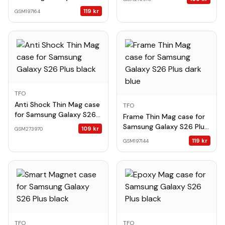
orange
119
kr
GSM197164
TFO
Anti Shock Thin Mag case
TFO
for Samsung Galaxy S26
Frame Thin Mag case for
Plus black
Samsung Galaxy S26 Plus
109
kr
GSM273970
dark blue
119
kr
GSM197144
TFO
TFO