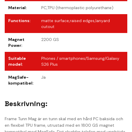
Material
:
PC,TPU (thermoplastic polyurethane)
Functions
:
matte surface,raised edges,lanyard
cutout
Magnet
2200 GS
Power
:
Suitable
Phones / smartphones/Samsung/Galaxy
model
:
S26 Plus
MagSafe-
Ja
kompatibel
:
Beskrivning:
Frame Tunn Mag är en tunn skal med en hård PC baksida och
en flexibel TPU frame, utrustad med en 1800 GS magnet
kompatibel med MagSafe. Det skyddar telefon med upphöjda