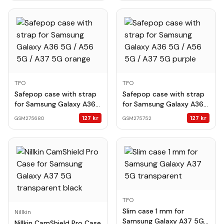
TFO
TFO
Safepop case with strap
Safepop case with strap
for Samsung Galaxy A36
for Samsung Galaxy A36
5G / A56 5G / A37 5G
5G / A56 5G / A37 5G
127
kr
127
kr
GSM275680
GSM275752
orange
purple
TFO
Slim case 1 mm for
Nillkin
Samsung Galaxy A37 5G
Nillkin CamShield Pro Case