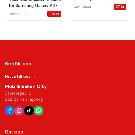
transparent
for Samsung Galaxy A37
97
kr
GSM196808
5G transparent black
195
kr
GSM276819
Besök oss
Hitta till oss →
Mobilkliniken City
Stortorget 16
252 23 Helsingborg
Om oss