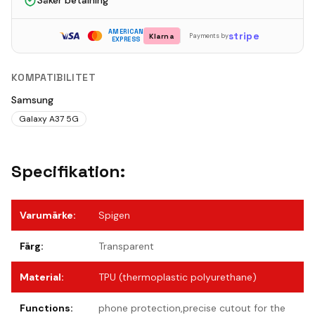
Säker betalning
AMERICAN
stripe
Klarna
Payments by
EXPRESS
KOMPATIBILITET
Samsung
Galaxy A37 5G
Specifikation:
Varumärke
:
Spigen
Färg
:
Transparent
Material
:
TPU (thermoplastic polyurethane)
Functions
:
phone protection,precise cutout for the