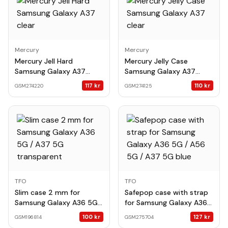
Mercury
Mercury
Mercury Jell Hard
Mercury Jelly Case
Samsung Galaxy A37
Samsung Galaxy A37
clear
clear
117
kr
110
kr
GSM274220
GSM274125
TFO
TFO
Slim case 2 mm for
Safepop case with strap
Samsung Galaxy A36 5G /
for Samsung Galaxy A36
A37 5G transparent
5G / A56 5G / A37 5G
100
kr
127
kr
GSM196814
GSM275704
blue