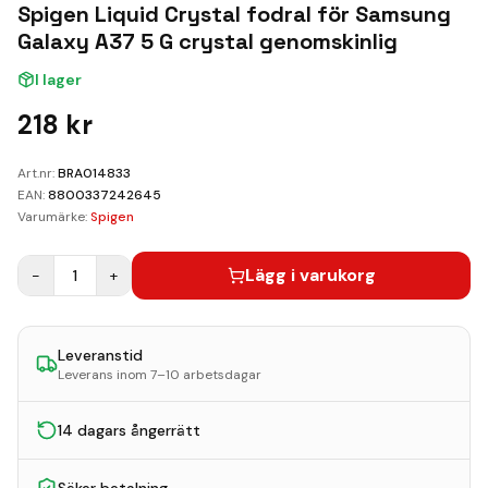
Kundvagn
Spigen Liquid Crystal fodral för Samsung
Galaxy A37 5 G crystal genomskinlig
Boka Reparation
I lager
218
kr
Art.nr:
BRA014833
EAN:
8800337242645
Varumärke:
Spigen
Lägg i varukorg
−
1
+
Leveranstid
Leverans inom 7–10 arbetsdagar
14 dagars ångerrätt