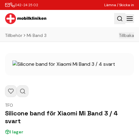
042-24 25 02
Lämna / Skicka in
Tillbehör
Mi Band 3
Tillbaka
Hem
Laga
Köp
Tillbehör
Boka Express
Lämna / Skicka in
TFO
Företagskunder
Silicone band för Xiaomi Mi Band 3 / 4
Butik
svart
Kontakt
I lager