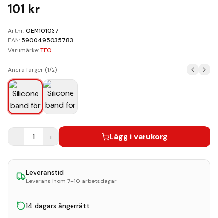
Kundvagn
101
kr
Boka Reparation
Art.nr:
OEM101037
EAN:
5900495035783
Varumärke:
TFO
Andra färger (
1
/
2
)
Lägg i varukorg
−
1
+
Leveranstid
Leverans inom 7–10 arbetsdagar
14 dagars ångerrätt