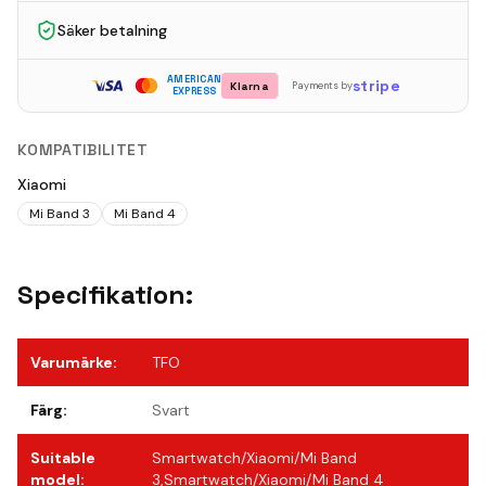
Säker betalning
AMERICAN
stripe
Klarna
Payments by
EXPRESS
KOMPATIBILITET
Xiaomi
Mi Band 3
Mi Band 4
Specifikation:
Varumärke
:
TFO
Färg
:
Svart
Suitable
Smartwatch/Xiaomi/Mi Band
model
:
3,Smartwatch/Xiaomi/Mi Band 4