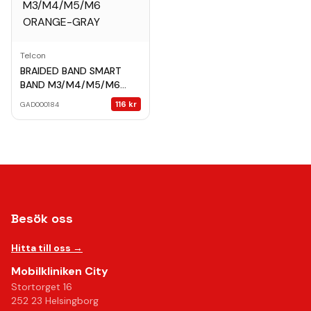
Telcon
BRAIDED BAND SMART
BAND M3/M4/M5/M6
ORANGE-GRAY
116
kr
GAD000184
Besök oss
Hitta till oss →
Mobilkliniken City
Stortorget 16
252 23 Helsingborg