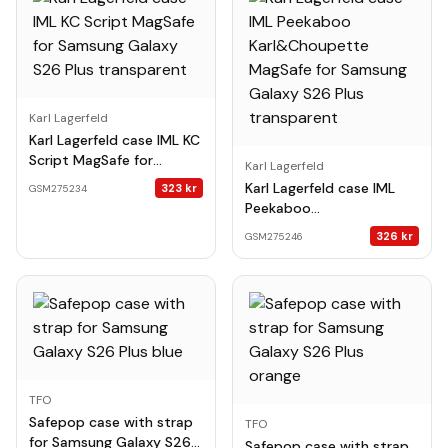
Karl Lagerfeld
Karl Lagerfeld case IML KC
Script MagSafe for
Karl Lagerfeld
Samsung Galaxy S26 Plus
Karl Lagerfeld case IML
323
kr
GSM275234
transparent
Peekaboo
Karl&Choupette MagSafe
326
kr
GSM275246
for Samsung Galaxy S26
Plus transparent
TFO
Safepop case with strap
TFO
for Samsung Galaxy S26
Safepop case with strap