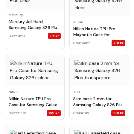
Mercury
Mercury Jell Hard
Nillkin
Samsung Galaxy S26 Plus
Nillkin Nature TPU Pro
clear
Magnetic Case for
115
kr
GSM274218
Samsung Galaxy S26+
201
kr
GSM276826
clear
Nillkin
TFO
Nillkin Nature TPU Pro
Slim case 2 mm for
Case for Samsung Galaxy
Samsung Galaxy S26 Plus
S26+ clear
transparent
169
kr
100
kr
GSM276830
GSM196913