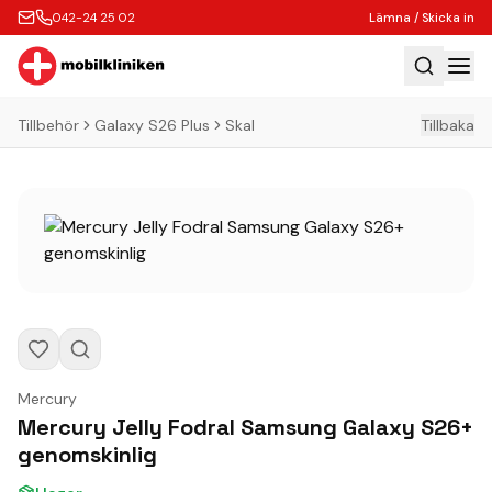
042-24 25 02
Lämna / Skicka in
Tillbehör
Galaxy S26 Plus
Skal
Tillbaka
Hem
Laga
Köp
Tillbehör
Boka Express
Lämna / Skicka in
Företagskunder
Mercury
Butik
Mercury Jelly Fodral Samsung Galaxy S26+
genomskinlig
Kontakt