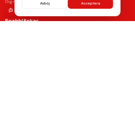
Org.nr: 556946-9199
Avböj
Acceptera
Snabblänkar
Reparationer
Begagnade mobiler
Tillbehör
Boka reparation
Kontakta oss
Vanliga frågor
Hitta oss
Kvalitet & Garanti
Våra certifierade tekniker använder de bästa reservdelarna
med upp till 12 månaders funktionsgaranti på samtliga
reparationer.