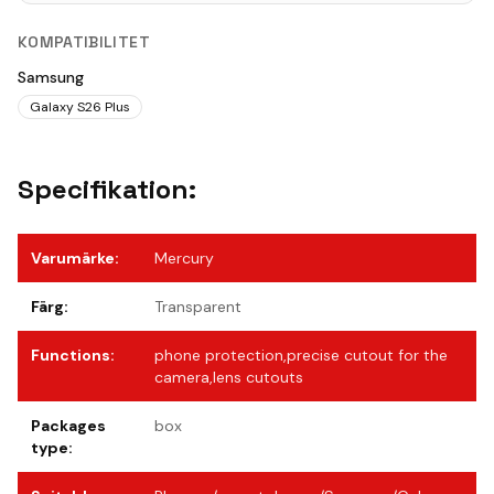
KOMPATIBILITET
Samsung
Galaxy S26 Plus
Specifikation:
Varumärke
:
Mercury
Färg
:
Transparent
Functions
:
phone protection,precise cutout for the
camera,lens cutouts
Packages
box
type
: