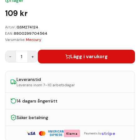
I lager
Kundvagn
109
kr
Boka Reparation
Art.nr:
GSM274124
EAN:
8800299704564
Varumärke:
Mercury
Lägg i varukorg
−
1
+
Leveranstid
Leverans inom 7–10 arbetsdagar
14 dagars ångerrätt
Säker betalning
AMERICAN
stripe
Klarna
Payments by
EXPRESS