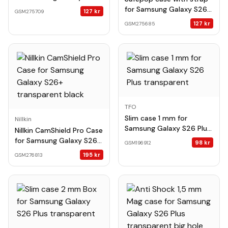
Plus blue
for Samsung Galaxy S26
127
kr
GSM275709
Plus orange
127
kr
GSM275685
TFO
Slim case 1 mm for
Nillkin
Samsung Galaxy S26 Plus
Nillkin CamShield Pro Case
transparent
for Samsung Galaxy S26+
98
kr
GSM196912
transparent black
195
kr
GSM276813