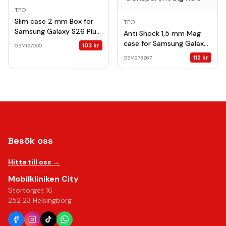
TFO
Slim case 2 mm Box for
TFO
Samsung Galaxy S26 Plus
Anti Shock 1,5 mm Mag
transparent
case for Samsung Galaxy
103
kr
GSM197000
S26 Plus transparent big
112
kr
GSM273967
hole
Besök oss
Hitta till oss →
Mobilkliniken City
Stortorget 16
252 23 Helsingborg