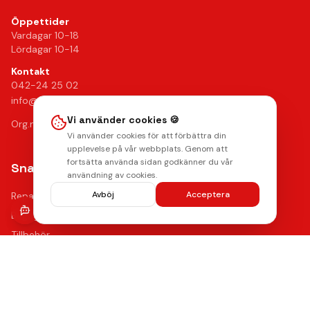
Öppettider
Vardagar 10-18
Lördagar 10-14
Kontakt
042-24 25 02
info@mobilkliniken.se
Vi använder cookies 🍪
Org.nr: 556946-9199
Vi använder cookies för att förbättra din
upplevelse på vår webbplats. Genom att
fortsätta använda sidan godkänner du vår
Snabblänkar
användning av cookies.
Avböj
Acceptera
Reparationer
Begagnade mobiler
Tillbehör
Boka reparation
Kontakta oss
Vanliga frågor