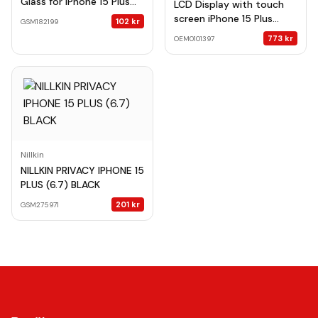
Glass for iPhone 15 Plus
LCD Display with touch
6,7"
screen iPhone 15 Plus
102
kr
GSM182199
Incell COF ZY black
773
kr
OEM0101397
Nillkin
NILLKIN PRIVACY IPHONE 15
PLUS (6.7) BLACK
201
kr
GSM275971