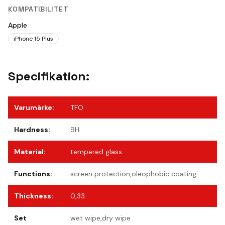
KOMPATIBILITET
Apple
iPhone 15 Plus
Specifikation:
Varumärke
:
TFO
Hardness
:
9H
Material
:
tempered glass
Functions
:
screen protection,oleophobic coating
Thickness
:
0,33
Set
wet wipe,dry wipe