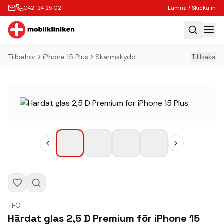
042-24 25 02
Lämna / Skicka in
Tillbehör
iPhone 15 Plus
Skärmskydd
Tillbaka
Hem
Laga
Köp
Tillbehör
Boka Express
Lämna / Skicka in
Företagskunder
Butik
TFO
Kontakt
Härdat glas 2,5 D Premium för iPhone 15