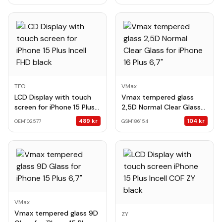
TFO
VMax
LCD Display with touch
Vmax tempered glass
screen for iPhone 15 Plus
2,5D Normal Clear Glass
Incell FHD black
for iPhone 16 Plus 6,7"
489
kr
104
kr
OEM102577
GSM186154
VMax
Vmax tempered glass 9D
ZY