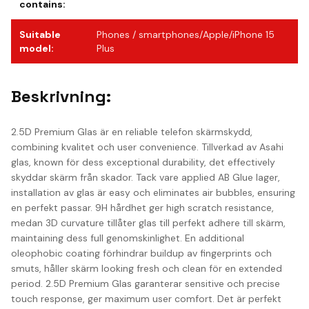
contains
:
Suitable
Phones / smartphones/Apple/iPhone 15
model
:
Plus
Beskrivning:
2.5D Premium Glas är en reliable telefon skärmskydd,
combining kvalitet och user convenience. Tillverkad av Asahi
glas, known för dess exceptional durability, det effectively
skyddar skärm från skador. Tack vare applied AB Glue lager,
installation av glas är easy och eliminates air bubbles, ensuring
en perfekt passar. 9H hårdhet ger high scratch resistance,
medan 3D curvature tillåter glas till perfekt adhere till skärm,
maintaining dess full genomskinlighet. En additional
oleophobic coating förhindrar buildup av fingerprints och
smuts, håller skärm looking fresh och clean för en extended
period. 2.5D Premium Glas garanterar sensitive och precise
touch response, ger maximum user comfort. Det är perfekt