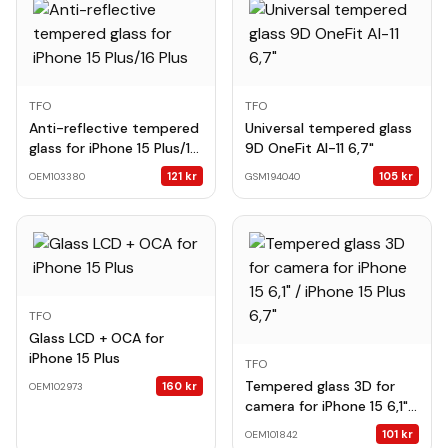
TFO
TFO
Anti-reflective tempered
Universal tempered glass
glass for iPhone 15 Plus/16
9D OneFit AI-11 6,7"
Plus
121
kr
105
kr
OEM103380
GSM194040
TFO
Glass LCD + OCA for
iPhone 15 Plus
TFO
Tempered glass 3D for
160
kr
OEM102973
camera for iPhone 15 6,1" /
iPhone 15 Plus 6,7"
101
kr
OEM101842