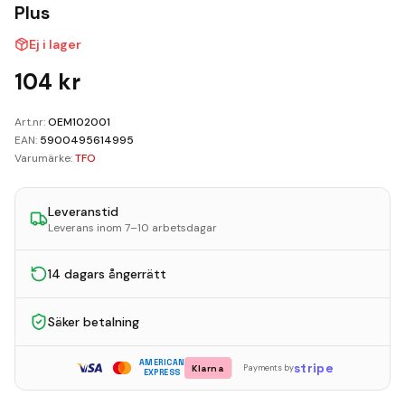
Kundvagn
Plus
Ej i lager
Boka Reparation
104
kr
Art.nr:
OEM102001
EAN:
5900495614995
Varumärke:
TFO
Leveranstid
Leverans inom 7–10 arbetsdagar
14 dagars ångerrätt
Säker betalning
AMERICAN
stripe
Klarna
Payments by
EXPRESS