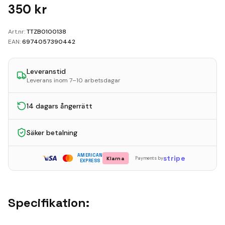
Kundvagn
350
kr
Boka Reparation
Art.nr:
TTZB0100138
EAN:
6974057390442
Leveranstid
Leverans inom 7–10 arbetsdagar
14 dagars ångerrätt
Säker betalning
AMERICAN
stripe
Klarna
Payments by
EXPRESS
Specifikation: