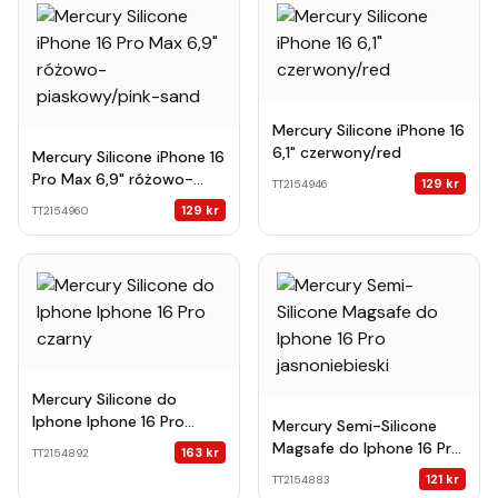
Mercury Silicone iPhone 16
6,1" czerwony/red
Mercury Silicone iPhone 16
Pro Max 6,9" różowo-
129
kr
TT2154946
piaskowy/pink-sand
129
kr
TT2154960
Mercury Silicone do
Iphone Iphone 16 Pro
Mercury Semi-Silicone
czarny
Magsafe do Iphone 16 Pro
163
kr
TT2154892
jasnoniebieski
121
kr
TT2154883