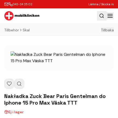
042-24 25 02
Lämna / Skicka in
Tillbehör
Skal
Tillbaka
Hem
Laga
Köp
Tillbehör
Boka Express
Lämna / Skicka in
Företagskunder
Nakładka Zuck Bear Paris Gentelman do
Butik
Iphone 15 Pro Max Väska TTT
Kontakt
Ej i lager