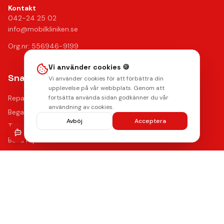
Kontakt
042-24 25 02
info@mobilkliniken.se
Org.nr: 556946-9199
Vi använder cookies 🍪
Snabblänkar
Vi använder cookies för att förbättra din
upplevelse på vår webbplats. Genom att
Reparationer
fortsätta använda sidan godkänner du vår
användning av cookies.
Begagnade mobiler
Avböj
Acceptera
Tillbehör
Boka reparation
Kontakta oss
Vanliga frågor
Hitta oss
Kvalitet & Garanti