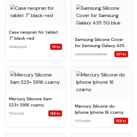
Case neopran for tablet
7" black-red
Samsung Silicone Cover
for Samsung Galaxy A35
111
kr
GSM002428
5G blue
321
kr
AKGAOETUSAM00894
Mercury Silicone Sam
S23+ S916 czarny
Mercury Silicone do
Iphone Iphone 16 czarny
128
kr
TT2154739
129
kr
TT2154889