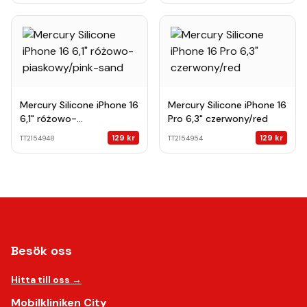
Mercury Silicone iPhone 16
Mercury Silicone iPhone 16
6,1" różowo-
Pro 6,3" czerwony/red
piaskowy/pink-sand
129
kr
129
kr
TT2154948
TT2154954
Besök oss
Hitta till oss →
Mobilkliniken City