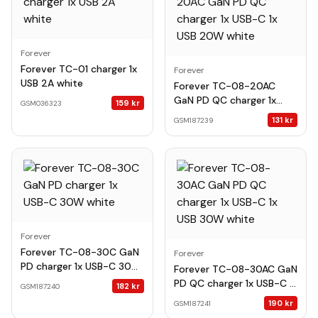
Forever
Forever TC-01 charger 1x
Forever
USB 2A white
Forever TC-08-20AC
GaN PD QC charger 1x
159
kr
GSM036323
USB-C 1x USB 20W white
131
kr
GSM187239
Forever
Forever TC-08-30C GaN
Forever
PD charger 1x USB-C 30W
Forever TC-08-30AC GaN
white
PD QC charger 1x USB-C 1x
182
kr
GSM187240
USB 30W white
190
kr
GSM187241