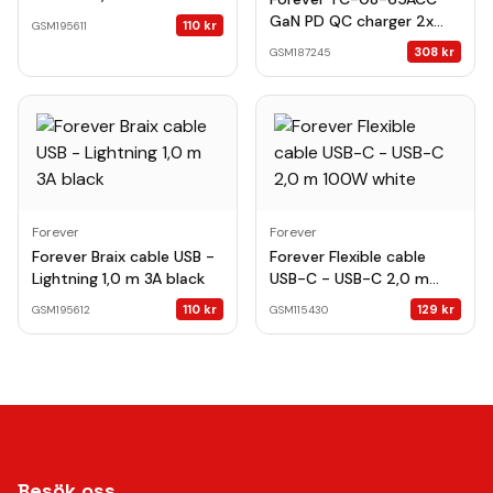
GaN PD QC charger 2x
110
kr
GSM195611
USB-C 1x USB 65W white
308
kr
GSM187245
Forever
Forever
Forever Braix cable USB -
Forever Flexible cable
Lightning 1,0 m 3A black
USB-C - USB-C 2,0 m
100W white
110
kr
129
kr
GSM195612
GSM115430
Besök oss