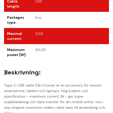
Cable
1,00
length
:
Packages
box
type
:
Maximal
3,00
current
:
Maximum
60,00
power [W]
:
Beskrivning:
Type-C USB cable från Forever är en accessory för newest
smartphone, tablets och laptops. Hög kvalitet och
specification - maximum current 3A - ger super
snabbladdning och data transfer för din mobile enhet. two-
way shaped connector makes cable easy till användning och