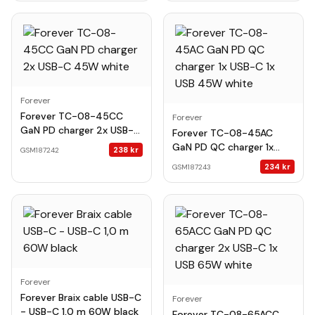
Forever
Forever TC-08-45CC
Forever
GaN PD charger 2x USB-C
Forever TC-08-45AC
45W white
GaN PD QC charger 1x
238
kr
GSM187242
USB-C 1x USB 45W white
234
kr
GSM187243
Forever
Forever Braix cable USB-C
Forever
- USB-C 1,0 m 60W black
Forever TC-08-65ACC