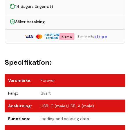
14 dagars ångerrätt
Säker betalning
AMERICAN
stripe
Klarna
Payments by
EXPRESS
Specifikation:
Varumärke
:
Forever
Färg
:
Svart
Anslutning
:
USB-C (male),USB-A (male)
Functions
:
loading and sending data