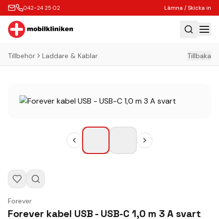
042-24 25 02
Lämna / Skicka in
Tillbehör
Laddare & Kablar
Tillbaka
Hem
Laga
Köp
Tillbehör
Boka Express
Lämna / Skicka in
Företagskunder
Butik
Forever
Kontakt
Forever kabel USB - USB-C 1,0 m 3 A svart