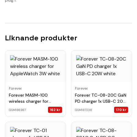
plug i.
Liknande produkter
Forever
Forever
Forever MASM-100
Forever TC-08-20C GaN
wireless charger for
PD charger 1x USB-C 20W
AppleWatch 3W white
white
162
kr
170
kr
GSM186987
GSM187238