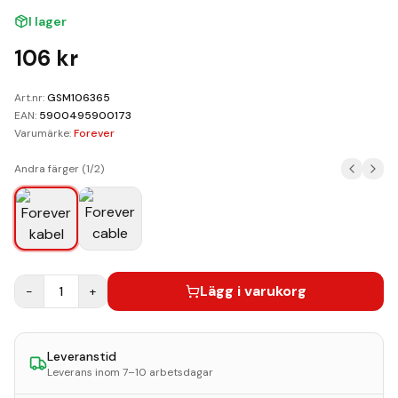
Kundvagn
I lager
Boka Reparation
106
kr
Art.nr:
GSM106365
EAN:
5900495900173
Varumärke:
Forever
Andra färger (
1
/
2
)
Lägg i varukorg
−
1
+
Leveranstid
Leverans inom 7–10 arbetsdagar