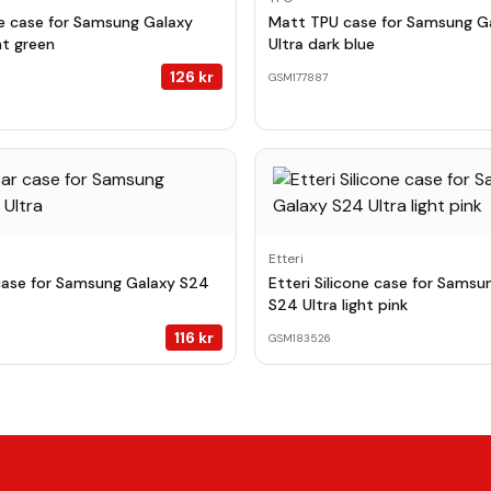
one case for Samsung Galaxy
Matt TPU case for Samsung G
ht green
Ultra dark blue
126
kr
GSM177887
Etteri
 case for Samsung Galaxy S24
Etteri Silicone case for Samsu
S24 Ultra light pink
116
kr
GSM183526