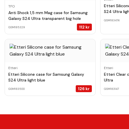
Etteri Silic
TFO
S24 Ultra lig
Anti Shock 1,5 mm Mag case for Samsung
Galaxy S24 Ultra transparent big hole
GSM183474
112
kr
GSM185329
Etteri
Etteri
Etteri Silicone case for Samsung Galaxy
Etteri Clear
S24 Ultra light blue
Ultra
126
kr
GSM183500
GSM183147