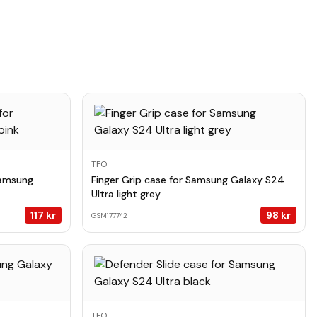
TFO
Samsung
Finger Grip case for Samsung Galaxy S24
Ultra light grey
117
kr
98
kr
GSM177742
TFO