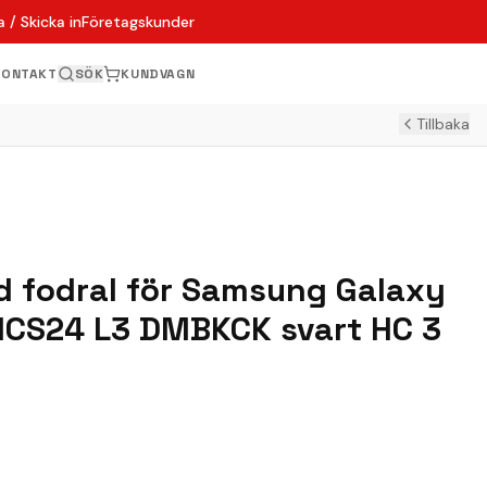
 / Skicka in
Företagskunder
KONTAKT
SÖK
KUNDVAGN
Tillbaka
ld fodral för Samsung Galaxy
HCS24 L3 DMBKCK svart HC 3