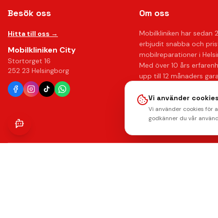
Besök oss
Om oss
Mobilkliniken har sedan 
Hitta till oss →
erbjudit snabba och pri
Mobilkliniken City
mobilreparationer i Hels
Stortorget 16
Med över 10 års erfaren
252 23 Helsingborg
upp till 12 månaders gar
känna dig trygg hos oss.
Vi använder cookies
Läs mer om oss →
Vi använder cookies för 
godkänner du vår använd