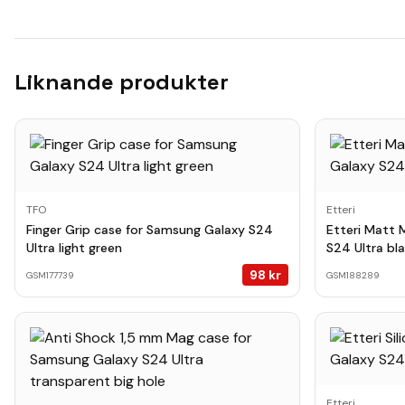
Liknande produkter
TFO
Etteri
Finger Grip case for Samsung Galaxy S24
Etteri Matt 
Ultra light green
S24 Ultra bl
98
kr
GSM177739
GSM188289
Etteri