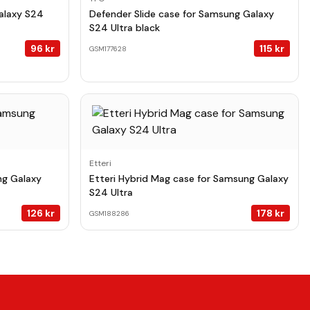
alaxy S24
Defender Slide case for Samsung Galaxy
S24 Ultra black
96
kr
115
kr
GSM177628
Etteri
ng Galaxy
Etteri Hybrid Mag case for Samsung Galaxy
S24 Ultra
126
kr
178
kr
GSM188286