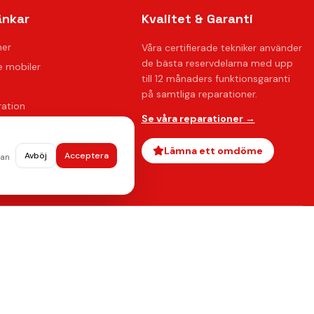
änkar
Kvalitet & Garanti
ner
Våra certifierade tekniker använder
de bästa reservdelarna med upp
 mobiler
till 12 månaders funktionsgaranti
på samtliga reparationer.
ration
Se våra reparationer →
oss
ågor
Lämna ett omdöme
Avböj
Acceptera
dan