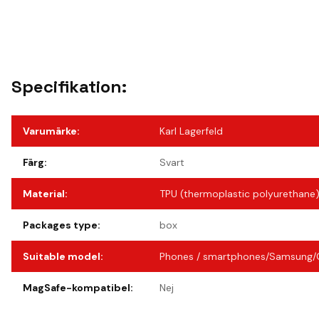
Specifikation:
Varumärke
:
Karl Lagerfeld
Färg
:
Svart
Material
:
TPU (thermoplastic polyurethane),
Packages type
:
box
Suitable model
:
Phones / smartphones/Samsung/G
MagSafe-kompatibel
:
Nej