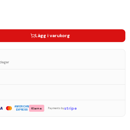
Lägg i varukorg
sdagar
AMERICAN
stripe
Klarna
Payments by
EXPRESS