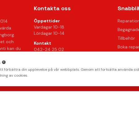
Kontakta oss
Snabbl
Öppettider
Reparatio
2014
Vardagar 10-18
svärda
Begagnade
Lördagar 10-14
ingborg.
Tillbehör
het och
Kontakt
Boka repa
anti kan du
042-24 25 02
Kontakta 
info@mobilkliniken.se
 🍪
Vanliga fr
Org.nr: 556946-9199
att förbättra din upplevelse på vår webbplats. Genom att fortsätta använda si
Hitta oss
ning av cookies.
AMERICAN
stripe
Klarna.
Payments by
EXPRESS
Integritetspolicy
Radera data
Villkor
Returpolicy
© 2026 Mobilkliniken. Alla rättigheter förbehållna.