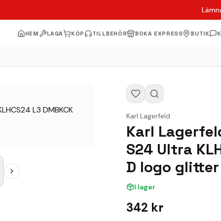
Lämna
HEM
LAGA
KÖP
TILLBEHÖR
BOKA EXPRESS
BUTIK
Karl Lagerfeld
Karl Lagerfe
S24 Ultra KL
D logo glitter
I lager
342
kr