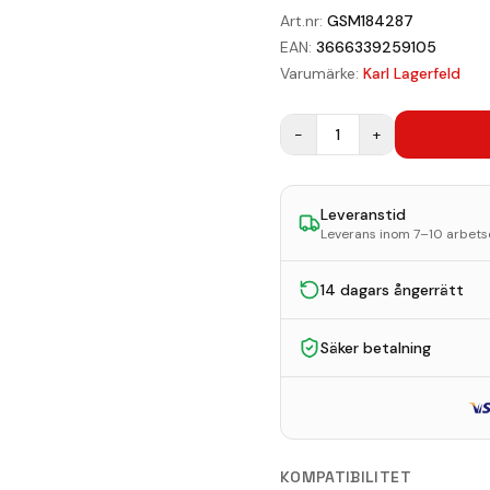
Art.nr:
GSM184287
EAN:
3666339259105
Varumärke:
Karl Lagerfeld
−
1
+
Leveranstid
Leverans inom 7–10 arbet
14 dagars ångerrätt
Säker betalning
KOMPATIBILITET