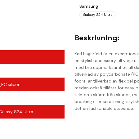
Samsung
Galaxy S24 Ultra
Beskrivning:
Karl Lagerfeld är en exception
en stylish accessory till varje us
med bra uppmärksamhet till detal
tillverkad av polycarbonate (PC
fodral är tillverkad av flexibel
PC,silicon
medan också tillåter för easy pa
telefon's skärm från skador, me
breaking eller scratching. styli
det en fashionable utseende.
alaxy S24 Ultra