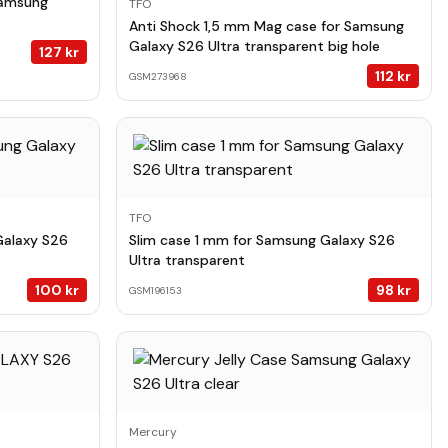
Samsung
TFO
Anti Shock 1,5 mm Mag case for Samsung
Galaxy S26 Ultra transparent big hole
127
kr
112
kr
GSM273968
TFO
Galaxy S26
Slim case 1 mm for Samsung Galaxy S26
Ultra transparent
100
kr
98
kr
GSM196153
Mercury