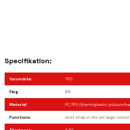
Specifikation:
Varumärke
:
TFO
Färg
:
Blå
Material
:
PC,TPU (thermoplastic polyuretha
Functions
:
wrist strap in the set,large cutou