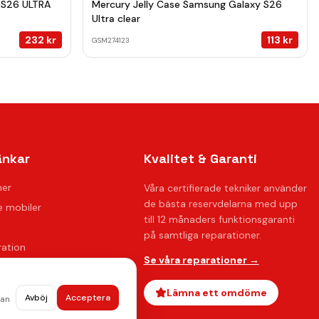
 S26 ULTRA
Mercury Jelly Case Samsung Galaxy S26
Ultra clear
232
kr
113
kr
GSM274123
änkar
Kvalitet & Garanti
ner
Våra certifierade tekniker använder
de bästa reservdelarna med upp
 mobiler
till 12 månaders funktionsgaranti
på samtliga reparationer.
ration
Se våra reparationer →
oss
ågor
Lämna ett omdöme
Avböj
Acceptera
dan