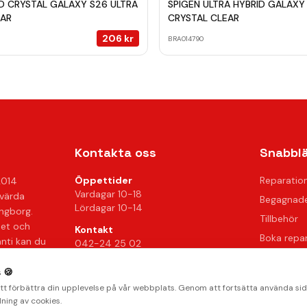
ID CRYSTAL GALAXY S26 ULTRA
SPIGEN ULTRA HYBRID GALAXY
EAR
CRYSTAL CLEAR
206
kr
BRA014790
Kontakta oss
Snabbl
Öppettider
Reparatio
2014
Vardagar 10-18
svärda
Begagnade
Lördagar 10-14
ingborg.
Tillbehör
het och
Kontakt
Boka repa
anti kan du
042-24 25 02
Kontakta 
info@mobilkliniken.se
 🍪
Vanliga fr
Org.nr: 556946-9199
att förbättra din upplevelse på vår webbplats. Genom att fortsätta använda si
Hitta oss
ning av cookies.