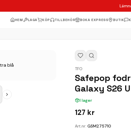
Lämna
HEM
LAGA
KÖP
TILLBEHÖR
BOKA EXPRESS
BUTIK
TFO
Safepop fodr
Galaxy S26 Ul
I lager
127
kr
Art.nr:
GSM275710