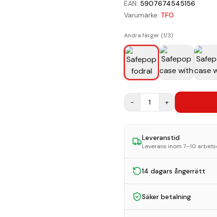
EAN:
5907674545156
Varumärke:
TFO
Andra färger (
1
/
3
)
−
1
+
Leveranstid
Leverans inom 7–10 arbet
14 dagars ångerrätt
Säker betalning