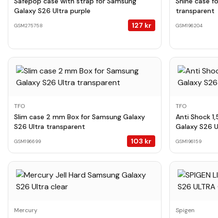
Safepop case with strap for Samsung
Shine case f
Galaxy S26 Ultra purple
transparent
127
kr
GSM275758
GSM196204
TFO
TFO
Slim case 2 mm Box for Samsung Galaxy
Anti Shock 1
S26 Ultra transparent
Galaxy S26 U
103
kr
GSM196699
GSM196159
Mercury
Spigen