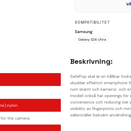
KOMPATIBILITET
Samsung
Galaxy S26 Ultra
Beskrivning:
SafePop skal är en hållbar fodr
skyddar effektivt smartphone fr
runt skärm och kameror, och en
modell också har openings för e
convenience och reducing risk 
ne),nylon
visibility av fingerprints och 
säkerställer bekväm användning
t for the camera