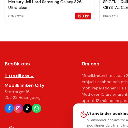
Mercury Jell Hard Samsung Galaxy S26
SPIGEN LIQU
Ultra clear
CRYSTAL CL
123
kr
GSM274219
BRA014787
Besök oss
Om oss
Mobilkliniken har sedan 
Hitta till oss →
erbjudit snabba och pri
Mobilkliniken City
mobilreparationer i Hels
Stortorget 16
Med över 10 års erfaren
252 23 Helsingborg
upp till 12 månaders gar
känna dig trygg hos oss.
Vi använder cookies
Läs mer om oss →
Vi använder cookies för 
godkänner du vår använd