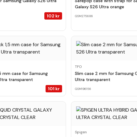
or Samsung Galaxy S26 Ultra
Safepop case with strap for 
Galaxy S26 Ultra orange
102
kr
GSM275686
TFO
,5 mm case for Samsung
Slim case 2 mm for Samsung 
ltra transparent
Ultra transparent
101
kr
GSM196156
Spigen