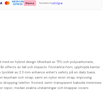
AMERICAN
stripe
Klarna
Payments by
EXPRESS
al med en hybrid design tillverkad av TPU och polycarbonate,
ån effects av fall och impacts. Förstärkta hörn, upphöjda kanter
 tjocklek av 2.3 mm enhance enhet's safety på en daily basis.
n keychain och strap, samt en nylon wrist strap, improving
av dropping telefon. frosted, semi-transparent baksida minimizes
minor repor, medan exakta utskärningar och knappar covers
.