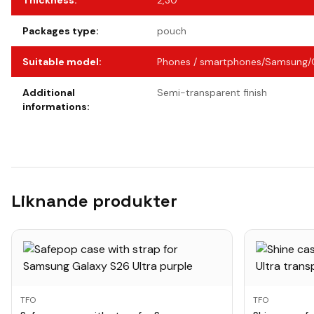
Thickness
:
2,30
Packages type
:
pouch
Suitable model
:
Phones / smartphones/Samsung/G
Additional
Semi-transparent finish
informations
:
Liknande produkter
TFO
TFO