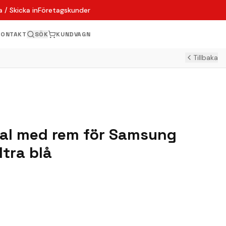
 / Skicka in
Företagskunder
KONTAKT
SÖK
KUNDVAGN
Tillbaka
al med rem för Samsung
tra blå