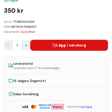
I lager
Kundvagn
350
kr
Boka Reparation
Art.nr:
TTZB0100096
EAN:
6974057398257
Varumärke:
Zuck Bear
Lägg i varukorg
−
1
+
Leveranstid
Leverans inom 7–10 arbetsdagar
14 dagars ångerrätt
Säker betalning
AMERICAN
stripe
Klarna
Payments by
EXPRESS