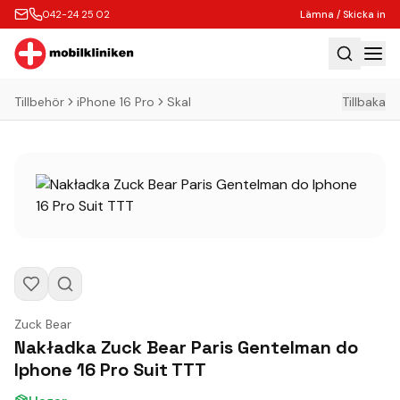
042-24 25 02
Lämna / Skicka in
Tillbehör
iPhone 16 Pro
Skal
Tillbaka
Hem
Laga
Köp
Tillbehör
Boka Express
Lämna / Skicka in
Företagskunder
Zuck Bear
Butik
Nakładka Zuck Bear Paris Gentelman do
Iphone 16 Pro Suit TTT
Kontakt