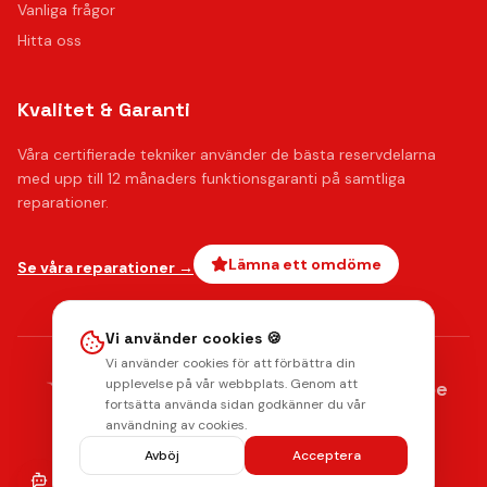
Vanliga frågor
Hitta oss
Kvalitet & Garanti
Våra certifierade tekniker använder de bästa reservdelarna
med upp till 12 månaders funktionsgaranti på samtliga
reparationer.
Lämna ett omdöme
Se våra reparationer →
Vi använder cookies 🍪
Vi använder cookies för att förbättra din
AMERICAN
upplevelse på vår webbplats. Genom att
stripe
Klarna.
Payments by
EXPRESS
fortsätta använda sidan godkänner du vår
Integritetspolicy
Radera data
Villkor
Returpolicy
användning av cookies.
© 2026 Mobilkliniken. Alla rättigheter förbehållna.
Avböj
Acceptera