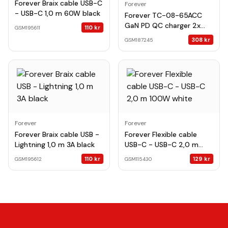
Forever Braix cable USB-C
Forever
- USB-C 1,0 m 60W black
Forever TC-08-65ACC
GaN PD QC charger 2x
110
kr
GSM195611
USB-C 1x USB 65W white
308
kr
GSM187245
Forever
Forever
Forever Braix cable USB -
Forever Flexible cable
Lightning 1,0 m 3A black
USB-C - USB-C 2,0 m
100W white
110
kr
129
kr
GSM195612
GSM115430