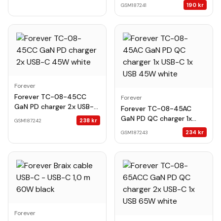
USB 30W white
190
kr
GSM187241
Forever
Forever TC-08-45CC
Forever
GaN PD charger 2x USB-C
Forever TC-08-45AC
45W white
GaN PD QC charger 1x
238
kr
GSM187242
USB-C 1x USB 45W white
234
kr
GSM187243
Forever