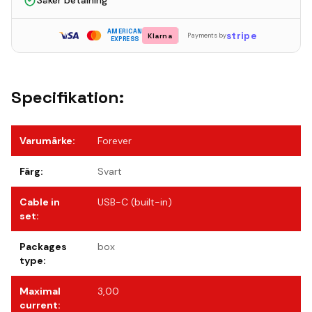
Säker betalning
AMERICAN
stripe
Klarna
Payments by
EXPRESS
Specifikation:
Varumärke
:
Forever
Färg
:
Svart
Cable in
USB-C (built-in)
set
:
Packages
box
type
:
Maximal
3,00
current
: