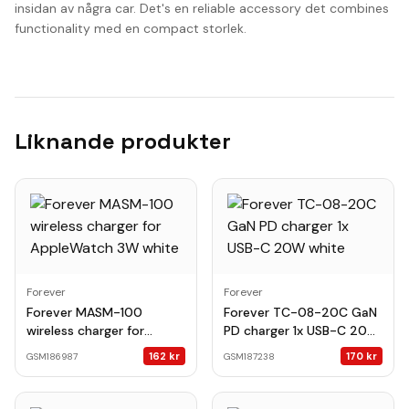
insidan av några car. Det's en reliable accessory det combines
functionality med en compact storlek.
Liknande produkter
Forever
Forever
Forever MASM-100
Forever TC-08-20C GaN
wireless charger for
PD charger 1x USB-C 20W
AppleWatch 3W white
white
162
kr
170
kr
GSM186987
GSM187238