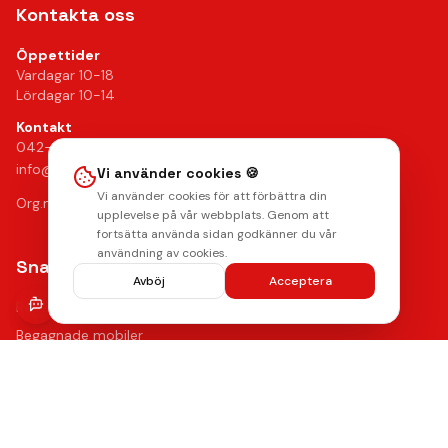
Kontakta oss
Öppettider
Vardagar 10-18
Lördagar 10-14
Kontakt
042-24 25 02
info@mobilkliniken.se
Vi använder cookies 🍪
Vi använder cookies för att förbättra din
Org.nr: 556946-9199
upplevelse på vår webbplats. Genom att
fortsätta använda sidan godkänner du vår
användning av cookies.
Snabblänkar
Avböj
Acceptera
Reparationer
Begagnade mobiler
Tillbehör
Boka reparation
Kontakta oss
Vanliga frågor