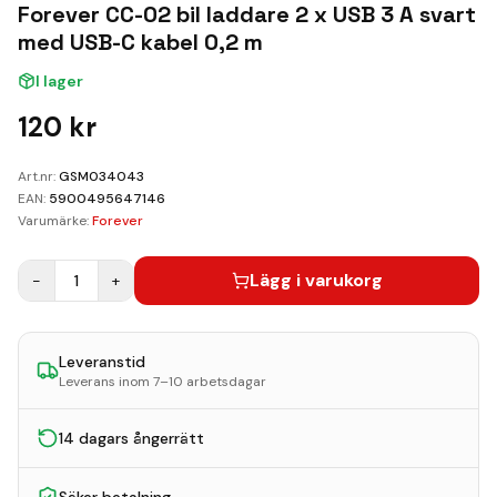
Kundvagn
Forever CC-02 bil laddare 2 x USB 3 A svart
med USB-C kabel 0,2 m
Boka Reparation
I lager
120
kr
Art.nr:
GSM034043
EAN:
5900495647146
Varumärke:
Forever
Lägg i varukorg
−
1
+
Leveranstid
Leverans inom 7–10 arbetsdagar
14 dagars ångerrätt