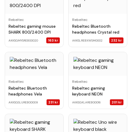
Rebeltec
Rebeltec
Rebeltec gaming mouse
Rebeltec Bluetooth
SHARK 800/2400 DPI
headphones Crystal red
163
kr
232
kr
AKKSGMYSREB00020
AKKSLREBXWSM0002
Rebeltec
Rebeltec
Rebeltec Bluetooth
Rebeltec gaming
headphones Vela
keyboard NEON
231
kr
201
kr
AKKSGSLUREB00009
AKKSGKLAREB00016