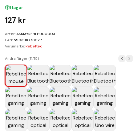
Kundvagn
I lager
Boka Reparation
127
kr
Art.nr:
AKKMYREBLPU00003
EAN:
5903111078027
Varumärke:
Rebeltec
Andra färger (
11
/
15
)