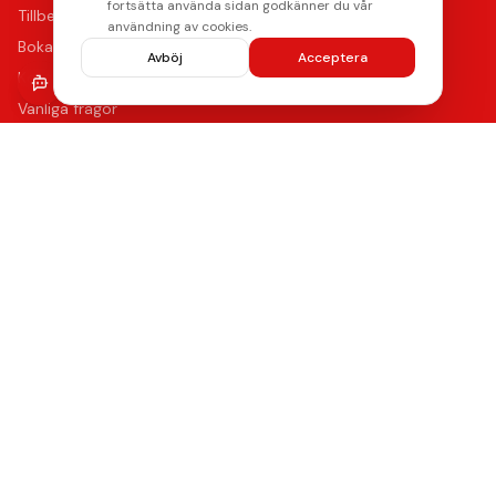
fortsätta använda sidan godkänner du vår
Tillbehör
användning av cookies.
Boka reparation
Avböj
Acceptera
Kontakta oss
Vanliga frågor
Hitta oss
Kvalitet & Garanti
Våra certifierade tekniker använder de bästa reservdelarna
med upp till 12 månaders funktionsgaranti på samtliga
reparationer.
Lämna ett omdöme
Se våra reparationer →
AMERICAN
stripe
Klarna.
Payments by