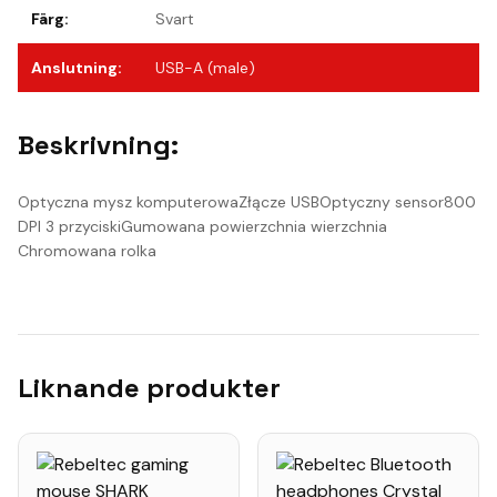
Färg
:
Svart
Anslutning
:
USB-A (male)
Beskrivning:
Optyczna mysz komputerowaZłącze USBOptyczny sensor800
DPI 3 przyciskiGumowana powierzchnia wierzchnia
Chromowana rolka
Liknande produkter