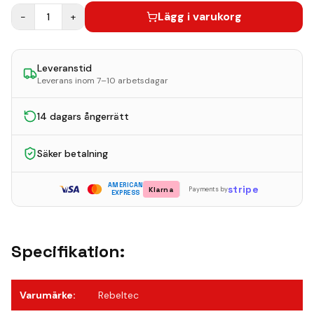
Lägg i varukorg
−
1
+
Leveranstid
Leverans inom 7–10 arbetsdagar
14 dagars ångerrätt
Säker betalning
AMERICAN
stripe
Klarna
Payments by
EXPRESS
Specifikation:
Varumärke
:
Rebeltec