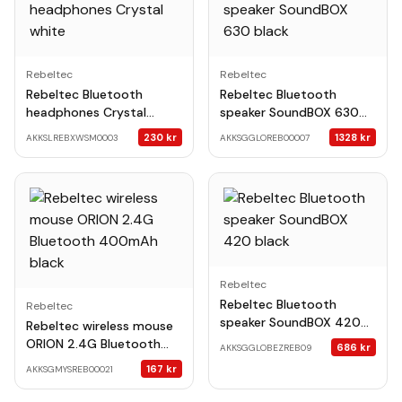
Rebeltec
Rebeltec
Rebeltec Bluetooth
Rebeltec Bluetooth
headphones Crystal
speaker SoundBOX 630
white
black
230
kr
1328
kr
AKKSLREBXWSM0003
AKKSGGLOREB00007
Rebeltec
Rebeltec Bluetooth
Rebeltec
speaker SoundBOX 420
Rebeltec wireless mouse
black
ORION 2.4G Bluetooth
686
kr
AKKSGGLOBEZREB09
400mAh black
167
kr
AKKSGMYSREB00021