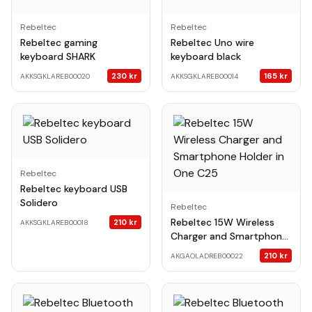
Rebeltec
Rebeltec
Rebeltec gaming
Rebeltec Uno wire
keyboard SHARK
keyboard black
230
kr
165
kr
AKKSGKLAREB00020
AKKSGKLAREB00014
Rebeltec
Rebeltec keyboard USB
Solidero
Rebeltec
Rebeltec 15W Wireless
210
kr
AKKSGKLAREB00018
Charger and Smartphone
Holder in One C25
210
kr
AKGAOLADREB00022