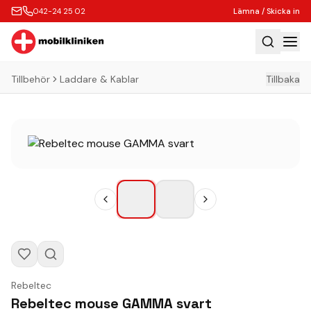
042-24 25 02
Lämna / Skicka in
Tillbehör
Laddare & Kablar
Tillbaka
Hem
Laga
Köp
Tillbehör
Boka Express
Lämna / Skicka in
Företagskunder
Butik
Rebeltec
Kontakt
Rebeltec mouse GAMMA svart