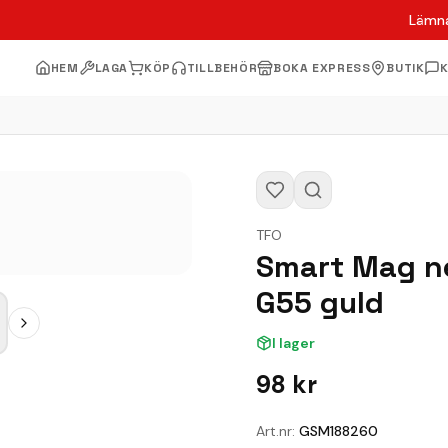
Lämna
HEM
LAGA
KÖP
TILLBEHÖR
BOKA EXPRESS
BUTIK
TFO
Smart Mag ne
G55 guld
I lager
98
kr
Art.nr:
GSM188260