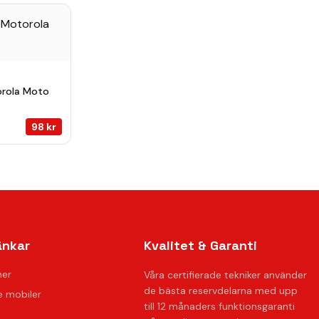
orola Moto
98
kr
änkar
Kvalitet & Garanti
ner
Våra certifierade tekniker använder
de bästa reservdelarna med upp
 mobiler
till 12 månaders funktionsgaranti