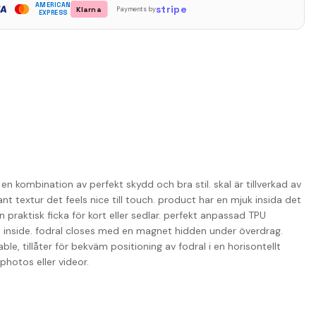
AMERICAN
stripe
Klarna
Payments by
EXPRESS
n kombination av perfekt skydd och bra stil. skal är tillverkad av
nt textur det feels nice till touch. product har en mjuk insida det
praktisk ficka för kort eller sedlar. perfekt anpassad TPU
n inside. fodral closes med en magnet hidden under överdrag.
le, tillåter för bekväm positioning av fodral i en horisontellt
photos eller videor.