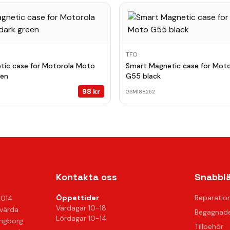
TFO
tic case for Motorola Moto
Smart Magnetic case for Mot
een
G55 black
98
kr
GSM188262
Kontakta oss
Snabbl
Öppettider
Reparatio
2014
Vardagar 10-18
svärda
Begagnade
Lördagar 10-14
ingborg.
Tillbehör