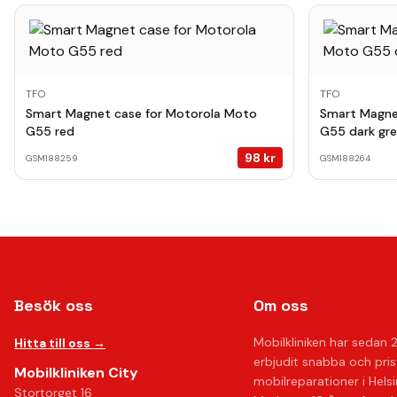
TFO
TFO
Smart Magnet case for Motorola Moto
Smart Magne
G55 red
G55 dark gr
98
kr
GSM188259
GSM188264
Besök oss
Om oss
Mobilkliniken har sedan 
Hitta till oss →
erbjudit snabba och pri
Mobilkliniken City
mobilreparationer i Hels
Stortorget 16