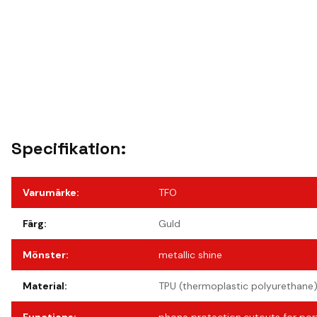
Specifikation:
Varumärke
:
TFO
Färg
:
Guld
Mönster
:
metallic shine
Material
:
TPU (thermoplastic polyurethane)