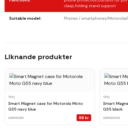
Functions
:
phone protection,cutouts for por
clasp,folding stand support
Suitable model
:
Phones / smartphones/Motorola
Liknande produkter
TFO
TFO
Smart Magnet case for Motorola Moto
Smart Magne
G55 navy blue
G55 black
98
kr
GSM188261
GSM188258