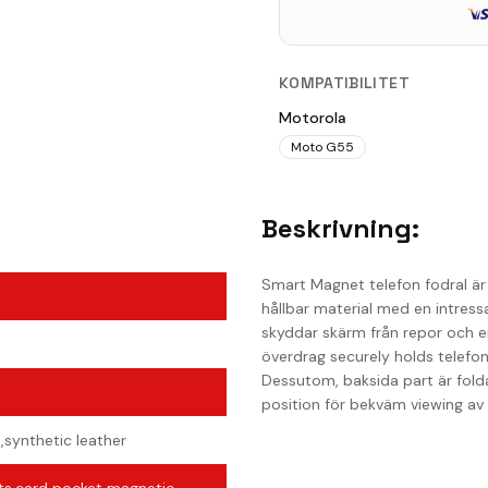
KOMPATIBILITET
Motorola
Moto G55
Beskrivning:
Smart Magnet telefon fodral är e
hållbar material med en intressa
skyddar skärm från repor och en 
överdrag securely holds telefo
Dessutom, baksida part är foldab
position för bekväm viewing av 
,synthetic leather