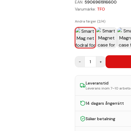
EAN:
5906961916600
Varumärke:
TFO
Andra färger (
2
/
4
)
−
1
+
Leveranstid
Leverans inom 7–10 arbet
14 dagars ångerrätt
Säker betalning