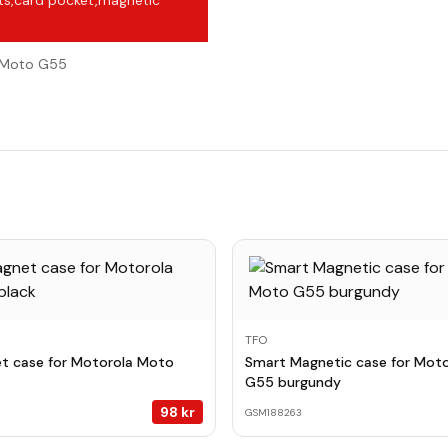
ts,card pocket,magnetic
/Moto G55
TFO
t case for Motorola Moto
Smart Magnetic case for Mot
G55 burgundy
98
kr
GSM188263