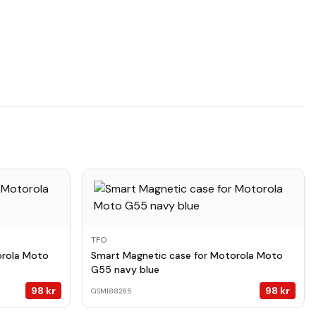
TFO
orola Moto
Smart Magnetic case for Motorola Moto
G55 navy blue
98
kr
98
kr
GSM188265