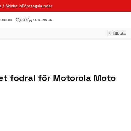
 / Skicka in
Företagskunder
KONTAKT
SÖK
KUNDVAGN
Tillbaka
t fodral för Motorola Moto