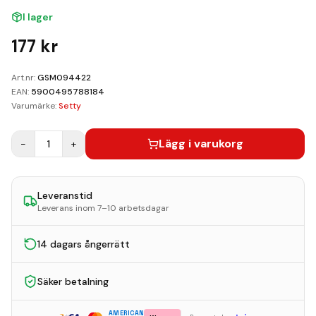
Kundvagn
I lager
Boka Reparation
177
kr
Art.nr:
GSM094422
EAN:
5900495788184
Varumärke:
Setty
Lägg i varukorg
−
1
+
Leveranstid
Leverans inom 7–10 arbetsdagar
14 dagars ångerrätt
Säker betalning
AMERICAN