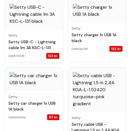
Setty
Setty charger 1x USB 1A
Setty
black
Setty USB-C - Lightning
cable 1m 3A KSC-L-131
122
kr
GSM043797
black
123
kr
GSM175876
Setty
Setty car charger 1x USB
1A black
117
kr
GSM043804
Setty
Setty cable USB -
Lightning 1,5 m 2,4A KGA-