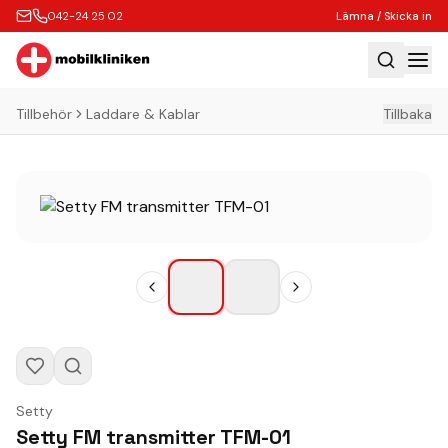
042-24 25 02
Lämna / Skicka in
Tillbehör
Laddare & Kablar
Tillbaka
Hem
Laga
Köp
Tillbehör
Boka Express
Lämna / Skicka in
Företagskunder
Butik
Setty
Kontakt
Setty FM transmitter TFM-01