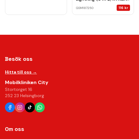
L-1.52420 turquoise-pink
116
kr
GSM187250
gradient
Besök oss
Hitta till oss →
Mobilkliniken City
Stortorget 16
252 23 Helsingborg
Om oss