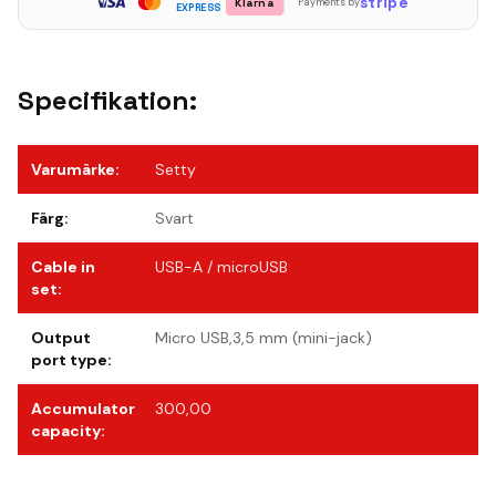
stripe
Klarna
Payments by
EXPRESS
Specifikation:
Varumärke
:
Setty
Färg
:
Svart
Cable in
USB-A / microUSB
set
:
Output
Micro USB,3,5 mm (mini-jack)
port type
:
Accumulator
300,00
capacity
: