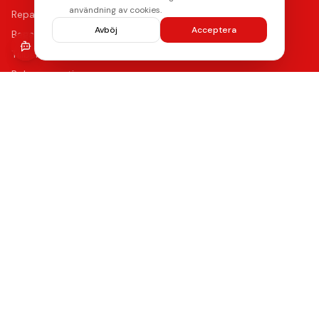
användning av cookies.
Reparationer
Avböj
Acceptera
Begagnade mobiler
Tillbehör
Boka reparation
Kontakta oss
Vanliga frågor
Hitta oss
Kvalitet & Garanti
Våra certifierade tekniker använder de bästa reservdelarna
med upp till 12 månaders funktionsgaranti på samtliga
reparationer.
Lämna ett omdöme
Se våra reparationer →