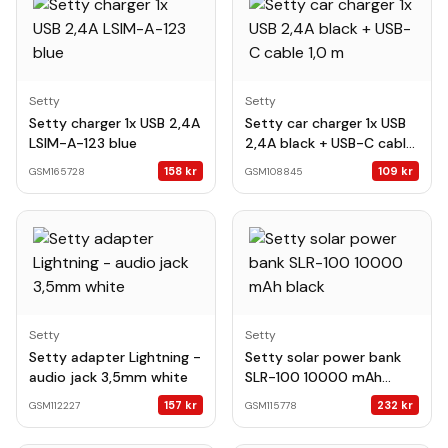
Setty
Setty
Setty charger 1x USB 2,4A
Setty car charger 1x USB
LSIM-A-123 blue
2,4A black + USB-C cable
1,0 m
158
kr
109
kr
GSM165728
GSM108845
Setty
Setty
Setty adapter Lightning -
Setty solar power bank
audio jack 3,5mm white
SLR-100 10000 mAh
black
157
kr
232
kr
GSM112227
GSM115778