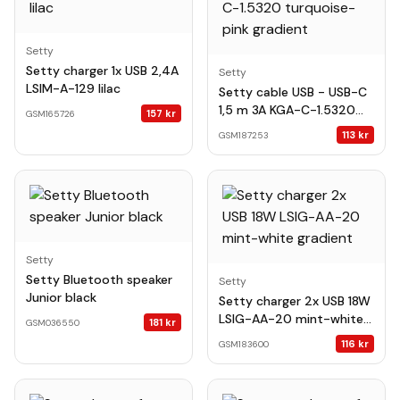
Setty
Setty charger 1x USB 2,4A
Setty
LSIM-A-129 lilac
Setty cable USB - USB-C
1,5 m 3A KGA-C-1.5320
157
kr
GSM165726
turquoise-pink gradient
113
kr
GSM187253
Setty
Setty Bluetooth speaker
Setty
Junior black
Setty charger 2x USB 18W
LSIG-AA-20 mint-white
181
kr
GSM036550
gradient
116
kr
GSM183600