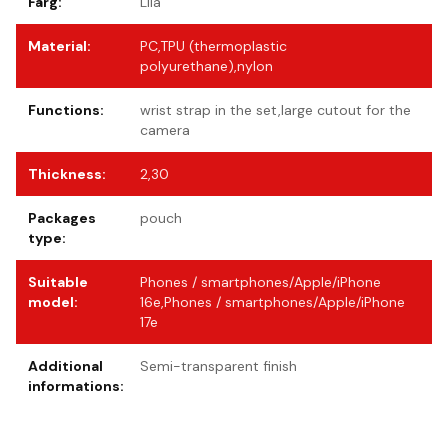
Färg
:
Lila
Material
:
PC,TPU (thermoplastic
polyurethane),nylon
Functions
:
wrist strap in the set,large cutout for the
camera
Thickness
:
2,30
Packages
pouch
type
:
Suitable
Phones / smartphones/Apple/iPhone
model
:
16e,Phones / smartphones/Apple/iPhone
17e
Additional
Semi-transparent finish
informations
: