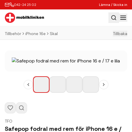
042-24 25 02
Lämna / Skicka in
Tillbehör
iPhone 16e
Skal
Tillbaka
Hem
Laga
Köp
Tillbehör
Boka Express
Lämna / Skicka in
Företagskunder
Butik
TFO
Kontakt
Safepop fodral med rem för iPhone 16 e /