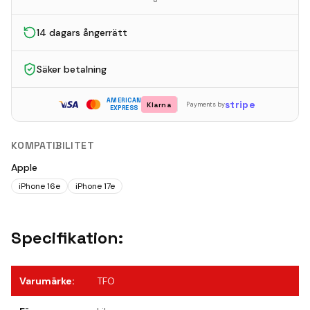
14 dagars ångerrätt
Säker betalning
AMERICAN
stripe
Klarna
Payments by
EXPRESS
KOMPATIBILITET
Apple
iPhone 16e
iPhone 17e
Specifikation:
Varumärke
:
TFO