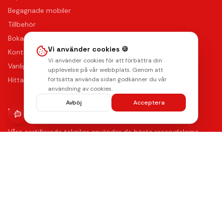
Begagnade mobiler
Tillbehör
Boka reparation
Vi använder cookies 🍪
Kontakta oss
Vi använder cookies för att förbättra din
Vanliga frågor
upplevelse på vår webbplats. Genom att
Hitta oss
fortsätta använda sidan godkänner du vår
användning av cookies.
Avböj
Acceptera
Kvalitet & Garanti
Våra certifierade tekniker använder de bästa reservdelarna
med upp till 12 månaders funktionsgaranti på samtliga
reparationer.
Lämna ett omdöme
Se våra reparationer →