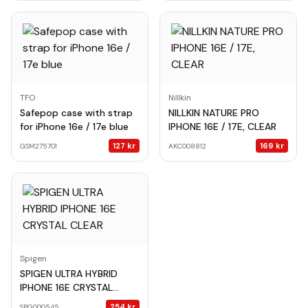
TFO
Nillkin
Safepop case with strap
NILLKIN NATURE PRO
for iPhone 16e / 17e blue
IPHONE 16E / 17E, CLEAR
127
kr
169
kr
GSM275701
AKC008812
Spigen
SPIGEN ULTRA HYBRID
IPHONE 16E CRYSTAL
CLEAR
254
kr
SPG000545