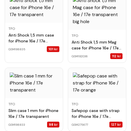
TFO
Anti Shock 1,5 mm case
TFO
for iPhone 16e / 17e
Anti Shock 1,5 mm Mag
transparent
case for iPhone 16e / 17e
101
kr
GSM186835
transparent big hole
112
kr
GSM192036
TFO
TFO
Slim case 1 mm for iPhone
Safepop case with strap
16e / 17e transparent
for iPhone 16e / 17e
orange
98
kr
127
kr
GSM186833
GSM275677