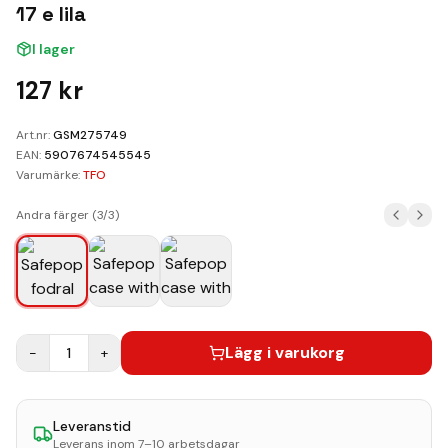
Kundvagn
17 e lila
I lager
Boka Reparation
127
kr
Art.nr:
GSM275749
EAN:
5907674545545
Varumärke:
TFO
Andra färger (
3
/
3
)
Lägg i varukorg
−
1
+
Leveranstid
Leverans inom 7–10 arbetsdagar