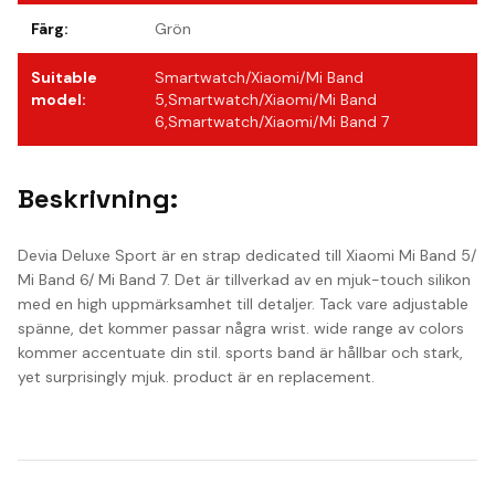
Färg
:
Grön
Suitable
Smartwatch/Xiaomi/Mi Band
model
:
5,Smartwatch/Xiaomi/Mi Band
6,Smartwatch/Xiaomi/Mi Band 7
Beskrivning:
Devia Deluxe Sport är en strap dedicated till Xiaomi Mi Band 5/
Mi Band 6/ Mi Band 7. Det är tillverkad av en mjuk-touch silikon
med en high uppmärksamhet till detaljer. Tack vare adjustable
spänne, det kommer passar några wrist. wide range av colors
kommer accentuate din stil. sports band är hållbar och stark,
yet surprisingly mjuk. product är en replacement.