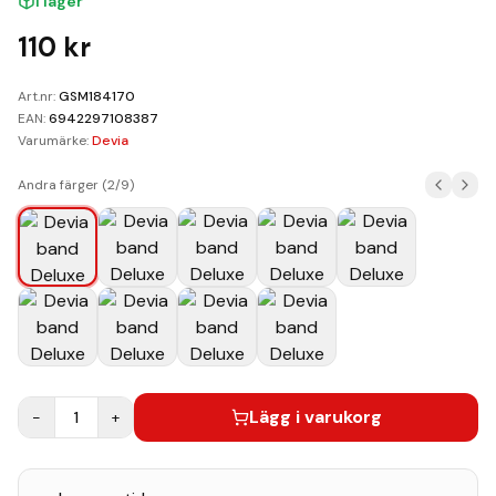
I lager
Kundvagn
110
kr
Boka Reparation
Art.nr:
GSM184170
EAN:
6942297108387
Varumärke:
Devia
Andra färger (
2
/
9
)
Lägg i varukorg
−
1
+