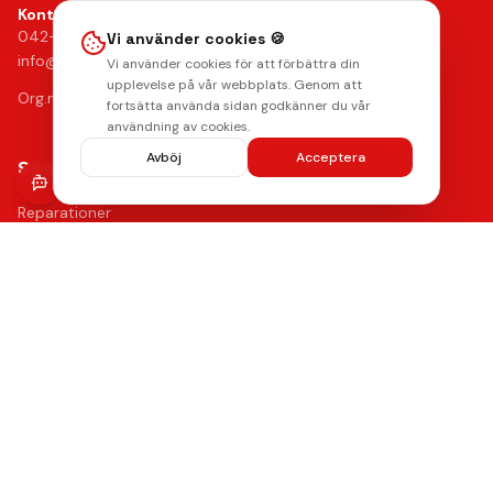
Kontakt
042-24 25 02
Vi använder cookies 🍪
info@mobilkliniken.se
Vi använder cookies för att förbättra din
upplevelse på vår webbplats. Genom att
Org.nr: 556946-9199
fortsätta använda sidan godkänner du vår
användning av cookies.
Avböj
Acceptera
Snabblänkar
Reparationer
Begagnade mobiler
Tillbehör
Boka reparation
Kontakta oss
Vanliga frågor
Hitta oss
Kvalitet & Garanti