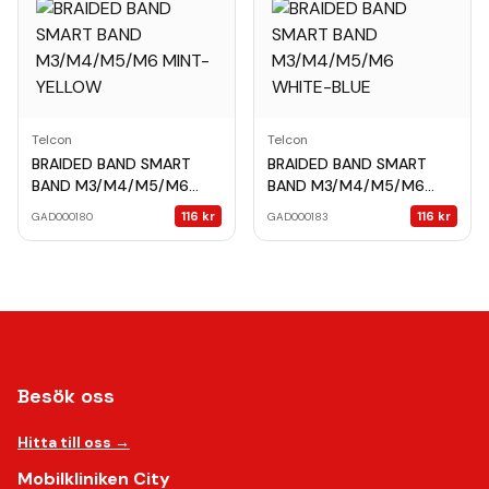
Telcon
Telcon
BRAIDED BAND SMART
BRAIDED BAND SMART
BAND M3/M4/M5/M6
BAND M3/M4/M5/M6
MINT-YELLOW
WHITE-BLUE
116
kr
116
kr
GAD000180
GAD000183
Besök oss
Hitta till oss →
Mobilkliniken City