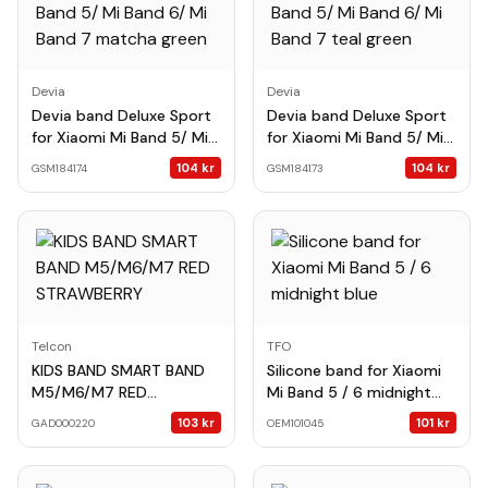
Devia
Devia
Devia band Deluxe Sport
Devia band Deluxe Sport
for Xiaomi Mi Band 5/ Mi
for Xiaomi Mi Band 5/ Mi
Band 6/ Mi Band 7
Band 6/ Mi Band 7 teal
104
kr
104
kr
GSM184174
GSM184173
matcha green
green
Telcon
TFO
KIDS BAND SMART BAND
Silicone band for Xiaomi
M5/M6/M7 RED
Mi Band 5 / 6 midnight
STRAWBERRY
blue
103
kr
101
kr
GAD000220
OEM101045