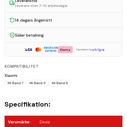
Leveranstid
Leverans inom 7–10 arbetsdagar
14 dagars ångerrätt
Säker betalning
AMERICAN
stripe
Klarna
Payments by
EXPRESS
KOMPATIBILITET
Xiaomi
Mi Band 7
Mi Band 5
Mi Band 6
Specifikation:
Varumärke
:
Devia