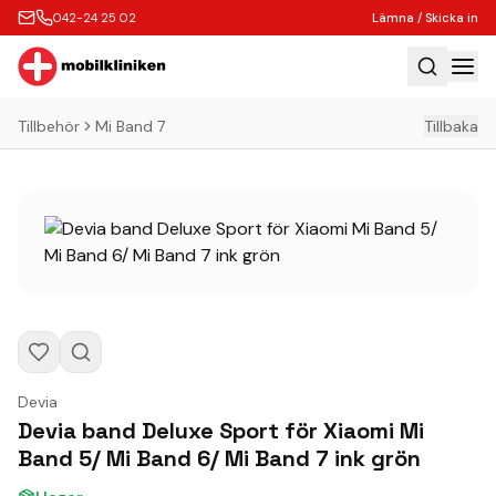
042-24 25 02
Lämna / Skicka in
Tillbehör
Mi Band 7
Tillbaka
Hem
Laga
Köp
Tillbehör
Boka Express
Lämna / Skicka in
Företagskunder
Devia
Butik
Devia band Deluxe Sport för Xiaomi Mi
Band 5/ Mi Band 6/ Mi Band 7 ink grön
Kontakt