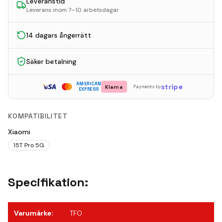
Leveranstid
Leverans inom 7–10 arbetsdagar
14 dagars ångerrätt
Säker betalning
AMERICAN
stripe
Klarna
Payments by
EXPRESS
KOMPATIBILITET
Xiaomi
15T Pro 5G
Specifikation:
Varumärke
:
TFO