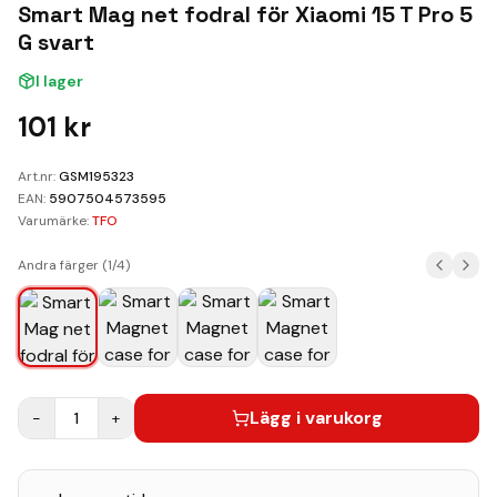
Kundvagn
Smart Mag net fodral för Xiaomi 15 T Pro 5
G svart
Boka Reparation
I lager
101
kr
Art.nr:
GSM195323
EAN:
5907504573595
Varumärke:
TFO
Andra färger (
1
/
4
)
Lägg i varukorg
−
1
+