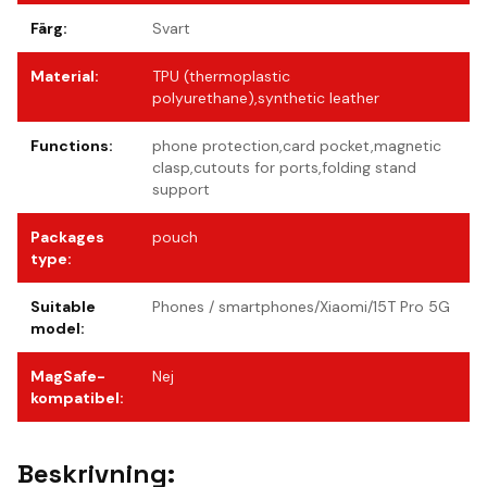
Färg
:
Svart
Material
:
TPU (thermoplastic
polyurethane),synthetic leather
Functions
:
phone protection,card pocket,magnetic
clasp,cutouts for ports,folding stand
support
Packages
pouch
type
:
Suitable
Phones / smartphones/Xiaomi/15T Pro 5G
model
:
MagSafe-
Nej
kompatibel
:
Beskrivning: