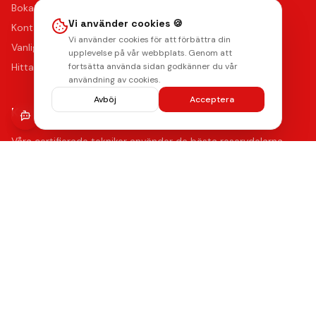
Boka reparation
Vi använder cookies 🍪
Kontakta oss
Vi använder cookies för att förbättra din
Vanliga frågor
upplevelse på vår webbplats. Genom att
Hitta oss
fortsätta använda sidan godkänner du vår
användning av cookies.
Avböj
Acceptera
Kvalitet & Garanti
Våra certifierade tekniker använder de bästa reservdelarna
med upp till 12 månaders funktionsgaranti på samtliga
reparationer.
Lämna ett omdöme
Se våra reparationer →
AMERICAN
stripe
Klarna.
Payments by
EXPRESS
Integritetspolicy
Radera data
Villkor
Returpolicy