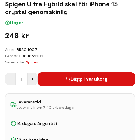
Kundvagn
Spigen Ultra Hybrid skal för iPhone 13
crystal genomskinlig
Boka Reparation
I lager
248
kr
Art.nr:
BRA011007
EAN:
8809811852202
Varumärke:
Spigen
Lägg i varukorg
−
1
+
Leveranstid
Leverans inom 7–10 arbetsdagar
14 dagars ångerrätt