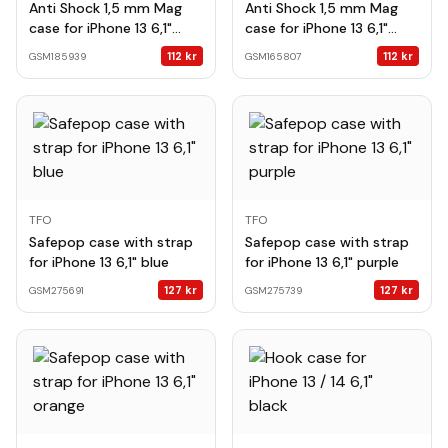
Anti Shock 1,5 mm Mag
Anti Shock 1,5 mm Mag
case for iPhone 13 6,1"
case for iPhone 13 6,1"
transparent big hole
transparent camera
112
kr
112
kr
GSM185939
GSM165807
protection
TFO
TFO
Safepop case with strap
Safepop case with strap
for iPhone 13 6,1" blue
for iPhone 13 6,1" purple
127
kr
127
kr
GSM275691
GSM275739