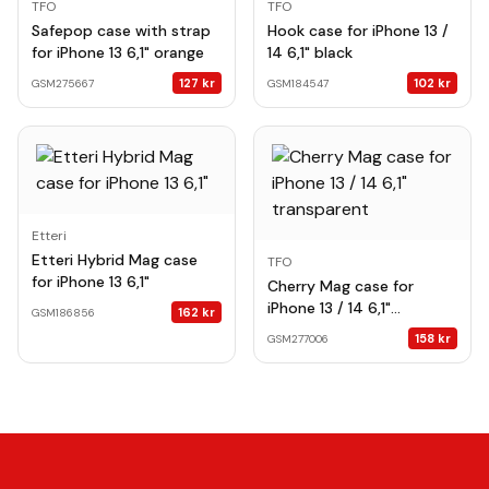
TFO
TFO
Safepop case with strap
Hook case for iPhone 13 /
for iPhone 13 6,1" orange
14 6,1" black
127
kr
102
kr
GSM275667
GSM184547
Etteri
Etteri Hybrid Mag case
TFO
for iPhone 13 6,1"
Cherry Mag case for
iPhone 13 / 14 6,1"
162
kr
GSM186856
transparent
158
kr
GSM277006