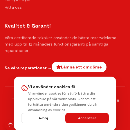
Hitta oss
Kvalitet & Garanti
Våra certifierade tekniker använder de bästa reservdelarna
med upp till 12 månaders funktionsgaranti på samtliga
reparationer.
Lämna ett omdöme
Se våra reparationer →
Vi använder cookies 🍪
Vi använder cookies för att förbättra din
AMERICAN
upplevelse på vår webbplats. Genom att
stripe
Klarna.
Payments by
EXPRESS
fortsätta använda sidan godkänner du vår
Integritetspolicy
Radera data
Villkor
Returpolicy
användning av cookies.
© 2026 Mobilkliniken. Alla rättigheter förbehållna.
Avböj
Acceptera