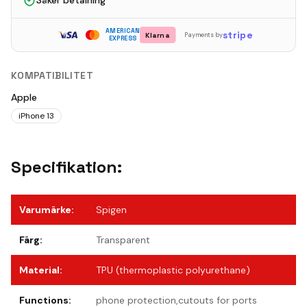
Säker betalning
AMERICAN
stripe
Klarna
Payments by
EXPRESS
KOMPATIBILITET
Apple
iPhone 13
Specifikation:
Varumärke
:
Spigen
Färg
:
Transparent
Material
:
TPU (thermoplastic polyurethane)
Functions
:
phone protection,cutouts for ports