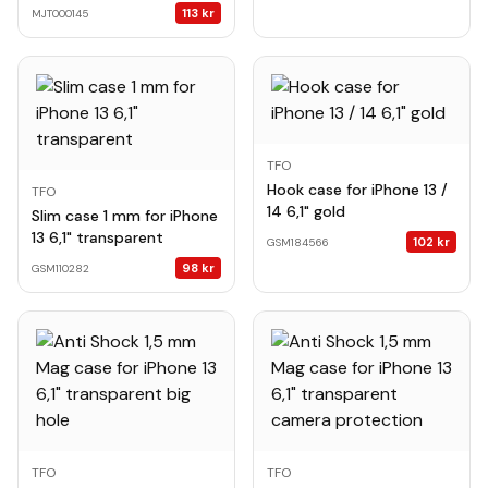
113
kr
MJT000145
TFO
Hook case for iPhone 13 /
TFO
14 6,1" gold
Slim case 1 mm for iPhone
13 6,1" transparent
102
kr
GSM184566
98
kr
GSM110282
TFO
TFO