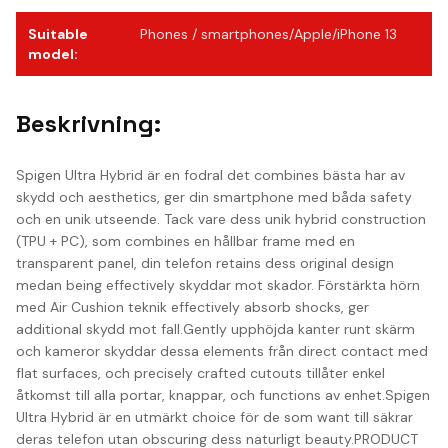
Suitable
Phones / smartphones/Apple/iPhone 13
model
:
Beskrivning:
Spigen Ultra Hybrid är en fodral det combines bästa har av
skydd och aesthetics, ger din smartphone med båda safety
och en unik utseende. Tack vare dess unik hybrid construction
(TPU + PC), som combines en hållbar frame med en
transparent panel, din telefon retains dess original design
medan being effectively skyddar mot skador. Förstärkta hörn
med Air Cushion teknik effectively absorb shocks, ger
additional skydd mot fall.Gently upphöjda kanter runt skärm
och kameror skyddar dessa elements från direct contact med
flat surfaces, och precisely crafted cutouts tillåter enkel
åtkomst till alla portar, knappar, och functions av enhet.Spigen
Ultra Hybrid är en utmärkt choice för de som want till säkrar
deras telefon utan obscuring dess naturligt beauty.PRODUCT