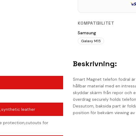
KOMPATIBILITET
Samsung
Galaxy M15
Beskrivning:
Smart Magnet telefon fodral är e
hållbar material med en intressa
skyddar skärm från repor och en 
överdrag securely holds telefo
Dessutom, baksida part är foldab
,synthetic leather
position för bekväm viewing av 
 protection,cutouts for