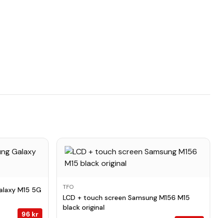
TFO
alaxy M15 5G
LCD + touch screen Samsung M156 M15
black original
96
kr