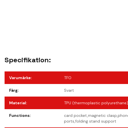
Specifikation:
Varumärke
:
TFO
Färg
:
Svart
Material
:
TPU (thermoplastic polyurethane)
Functions
:
card pocket,magnetic clasp,phone
ports,folding stand support