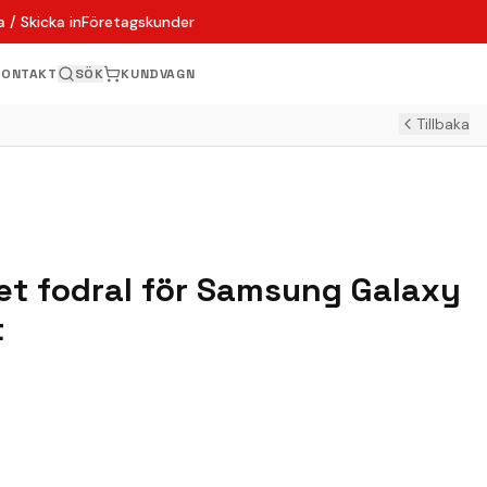
 / Skicka in
Företagskunder
KONTAKT
SÖK
KUNDVAGN
Tillbaka
t fodral för Samsung Galaxy
t