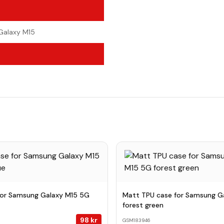
Galaxy M15
 for Samsung Galaxy M15 5G
Matt TPU case for Samsung G
forest green
98
kr
GSM183946