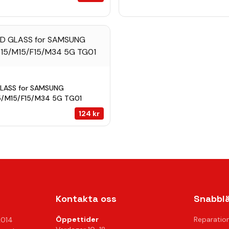
LASS for SAMSUNG
5/M15/F15/M34 5G TG01
124
kr
Kontakta oss
Snabbl
Öppettider
Reparatio
2014