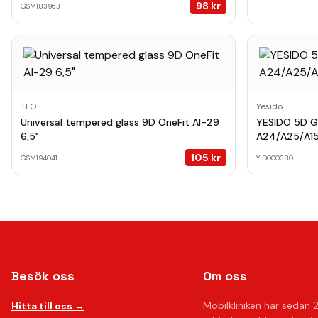
98
kr
GSM183963
TFO
Yesido
Universal tempered glass 9D OneFit AI-29
YESIDO 5D G
6,5"
A24/A25/A1
105
kr
GSM194041
YID000380
Besök oss
Om oss
Mobilkliniken har sedan 
Hitta till oss →