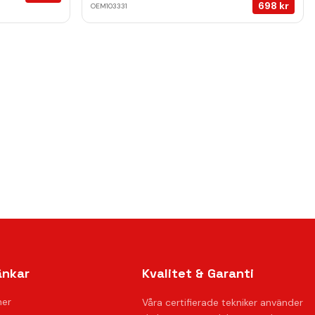
698
kr
OEM103331
änkar
Kvalitet & Garanti
ner
Våra certifierade tekniker använder