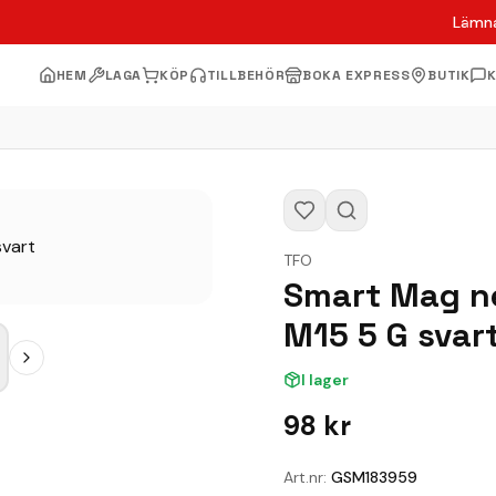
Lämna
HEM
LAGA
KÖP
TILLBEHÖR
BOKA EXPRESS
BUTIK
TFO
Smart Mag ne
M15 5 G svar
I lager
98
kr
Art.nr:
GSM183959