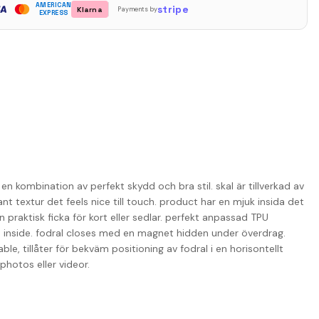
AMERICAN
stripe
Klarna
Payments by
EXPRESS
n kombination av perfekt skydd och bra stil. skal är tillverkad av
nt textur det feels nice till touch. product har en mjuk insida det
praktisk ficka för kort eller sedlar. perfekt anpassad TPU
n inside. fodral closes med en magnet hidden under överdrag.
le, tillåter för bekväm positioning av fodral i en horisontellt
photos eller videor.