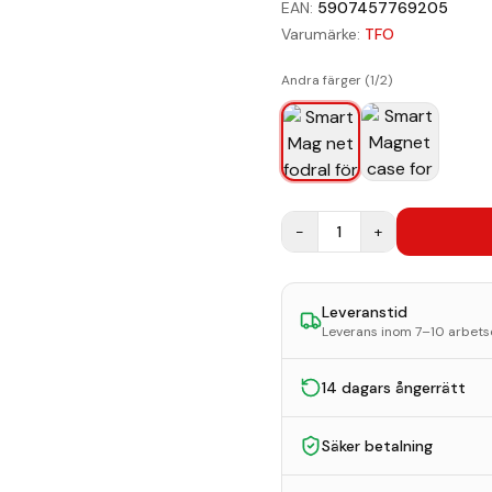
EAN:
5907457769205
Varumärke:
TFO
Andra färger (
1
/
2
)
−
1
+
Leveranstid
Leverans inom 7–10 arbet
14 dagars ångerrätt
Säker betalning