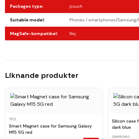
Packages type
:
pouch
Suitable model
:
Phones / smartphones/Samsung/
MagSafe-kompatibel
:
Nej
Liknande produkter
TFO
Silicon case
Smart Magnet case for Samsung Galaxy
dark blue
M15 5G red
GSM183953