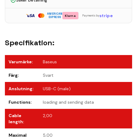
Säker betalning
AMERICAN
stripe
Klarna
Payments by
EXPRESS
Specifikation:
Varumärke
:
Baseus
Färg
:
Svart
Anslutning
:
USB-C (male)
Functions
:
loading and sending data
Cable
2,00
length
:
Maximal
5,00