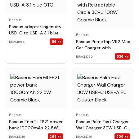
Baseus
Baseus adapter Ingenuity
USB-C to USB-A 3.1 blue
Baseus
OTG
Baseus PrimeTrip VR2 Max
116
kr
BRA011964
Car Charger with
Retractable Cable 3C+U
536
kr
BRA014759
100W Cosmic Black
Baseus
Baseus
Baseus EnerFill FP21 power
Baseus Palm Fast Charger
bank 10000mAh 22.5W
Wall Charger 30W USB-C
Cosmic Black
USB-A EU Cluster Black
268
kr
209
kr
BRA014749
BRA014736