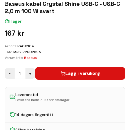
Kundvagn
Baseus kabel Crystal Shine USB-C - USB-C
2,0 m 100 W svart
Boka Reparation
I lager
167
kr
Art.nr:
BRA012104
EAN:
6932172602895
Varumärke:
Baseus
Lägg i varukorg
−
1
+
Leveranstid
Leverans inom 7–10 arbetsdagar
14 dagars ångerrätt