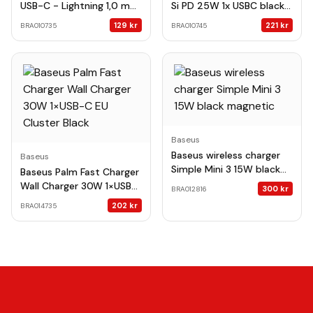
USB-C - Lightning 1,0 m
Si PD 25W 1x USBC black +
black 20W
USB-C - USB-C cable
129
kr
221
kr
BRA010735
BRA010745
Baseus
Baseus wireless charger
Baseus
Simple Mini 3 15W black
Baseus Palm Fast Charger
magnetic
Wall Charger 30W 1×USB-
300
kr
BRA012816
C EU Cluster Black
202
kr
BRA014735