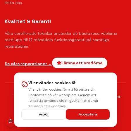
Hitta oss
Kvalitet & Garanti
Våra certifierade tekniker använder de bästa reservdelarna
med upp till 12 månaders funktionsgaranti på samtliga
reparationer.
Lämna ett omdöme
Se våra reparationer →
Vi använder cookies 🍪
Vi använder cookies för att förbättra din
AMERICAN
upplevelse på vår webbplats. Genom att
stripe
Klarna.
Payments by
EXPRESS
fortsätta använda sidan godkänner du vår
Integritetspolicy
Radera data
Villkor
Returpolicy
användning av cookies.
© 2026 Mobilkliniken. Alla rättigheter förbehållna.
Avböj
Acceptera