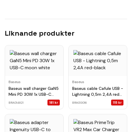
Liknande produkter
Baseus
Baseus
Baseus wall charger GaN5
Baseus cable Cafule USB -
Mini PD 30W 1x USB-C
Lightning 0,5m 2,4A red-
moon white
black
181
kr
115
kr
BRA014821
BRA013016