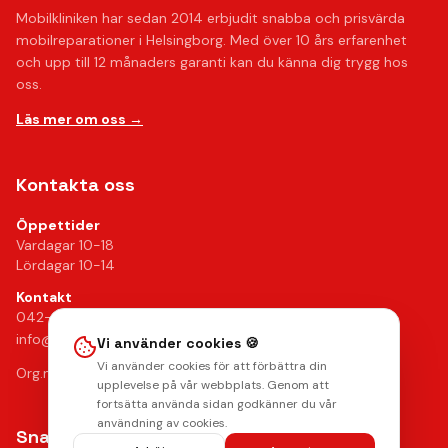
Mobilkliniken har sedan 2014 erbjudit snabba och prisvärda
mobilreparationer i Helsingborg. Med över 10 års erfarenhet
och upp till 12 månaders garanti kan du känna dig trygg hos
oss.
Läs mer om oss →
Kontakta oss
Öppettider
Vardagar 10-18
Lördagar 10-14
Kontakt
042-24 25 02
info@mobilkliniken.se
Vi använder cookies 🍪
Vi använder cookies för att förbättra din
Org.nr: 556946-9199
upplevelse på vår webbplats. Genom att
fortsätta använda sidan godkänner du vår
användning av cookies.
Snabblänkar