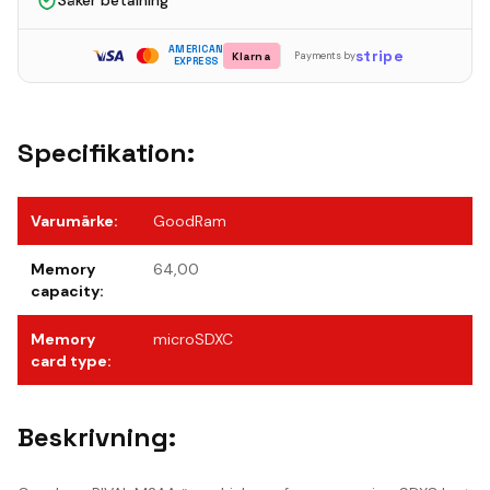
Säker betalning
AMERICAN
stripe
Klarna
Payments by
EXPRESS
Specifikation:
Varumärke
:
GoodRam
Memory
64,00
capacity
:
Memory
microSDXC
card type
:
Beskrivning: