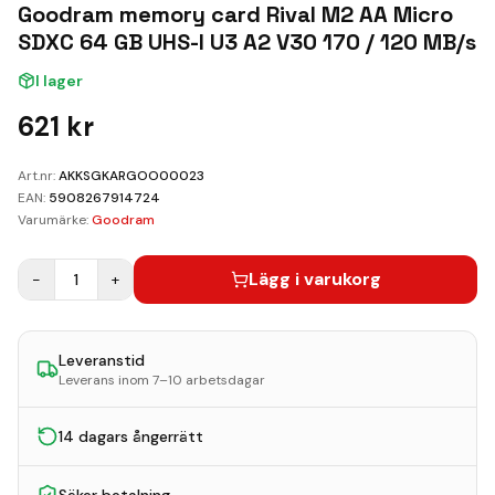
Kundvagn
Goodram memory card Rival M2 AA Micro
SDXC 64 GB UHS-I U3 A2 V30 170 / 120 MB/s
Boka Reparation
I lager
621
kr
Art.nr:
AKKSGKARGOO00023
EAN:
5908267914724
Varumärke:
Goodram
Lägg i varukorg
−
1
+
Leveranstid
Leverans inom 7–10 arbetsdagar
14 dagars ångerrätt