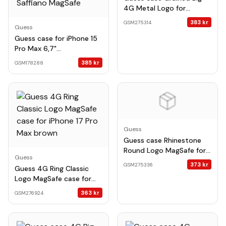
4G Metal Logo for
Samsung Galaxy S26
383
kr
GSM275314
Guess
brown
Guess case for iPhone 15
Pro Max 6,7"
GUHMP15XPSAHMCU
385
kr
GSM178288
purple hardcase Saffiano
MagSafe
Guess
Guess case Rhinestone
Round Logo MagSafe for
Guess
Samsung Galaxy S26
373
kr
GSM275336
Guess 4G Ring Classic
Ultra beige
Logo MagSafe case for
iPhone 17 Pro Max brown
363
kr
GSM276924