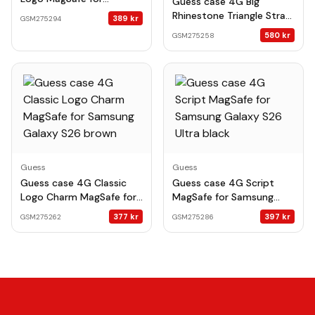
Guess case 4G Big
Samsung Galaxy S26 pink
Rhinestone Triangle Strap
389
kr
GSM275294
MagSafe for Samsung
580
kr
GSM275258
Galaxy S26 Ultra black
Guess
Guess
Guess case 4G Classic
Guess case 4G Script
Logo Charm MagSafe for
MagSafe for Samsung
Samsung Galaxy S26
Galaxy S26 Ultra black
377
kr
397
kr
GSM275262
GSM275286
brown