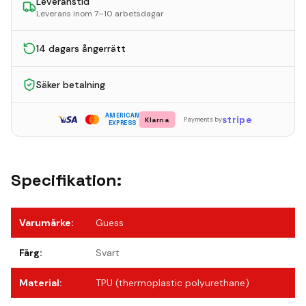
Leveranstid
Leverans inom 7–10 arbetsdagar
14 dagars ångerrätt
Säker betalning
AMERICAN
stripe
Klarna
Payments by
EXPRESS
Specifikation:
Varumärke
:
Guess
Färg
:
Svart
Material
:
TPU (thermoplastic polyurethane)