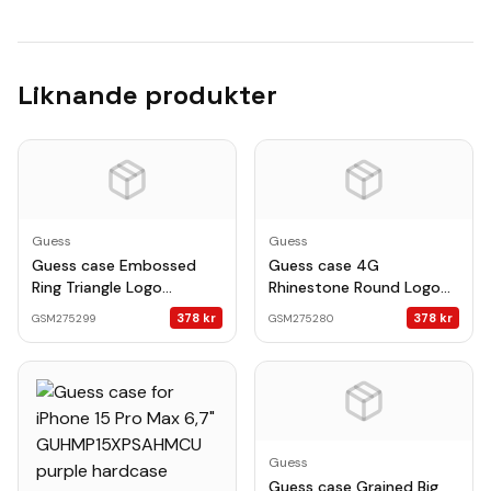
Liknande produkter
Guess
Guess
Guess case Embossed
Guess case 4G
Ring Triangle Logo
Rhinestone Round Logo
MagSafe for Samsung
MagSafe for Samsung
378
kr
378
kr
GSM275299
GSM275280
Galaxy S26 black
Galaxy S26 Plus black
Guess
Guess case Grained Big