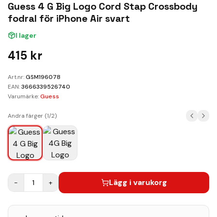
Kundvagn
Guess 4 G Big Logo Cord Stap Crossbody
fodral för iPhone Air svart
Boka Reparation
I lager
415
kr
Art.nr:
GSM196078
EAN:
3666339526740
Varumärke:
Guess
Andra färger (
1
/
2
)
Lägg i varukorg
−
1
+