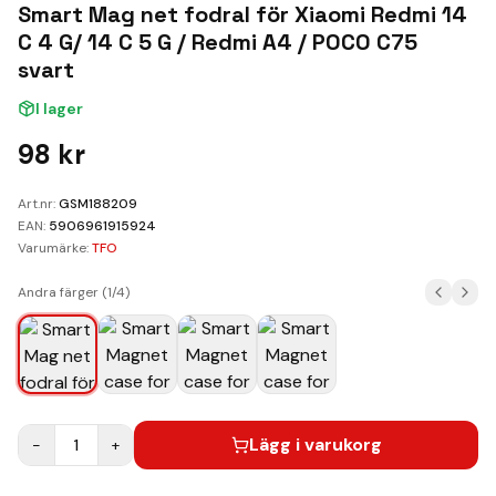
Kundvagn
Smart Mag net fodral för Xiaomi Redmi 14
C 4 G/ 14 C 5 G / Redmi A4 / POCO C75
Boka Reparation
svart
I lager
98
kr
Art.nr:
GSM188209
EAN:
5906961915924
Varumärke:
TFO
Andra färger (
1
/
4
)
Lägg i varukorg
−
1
+