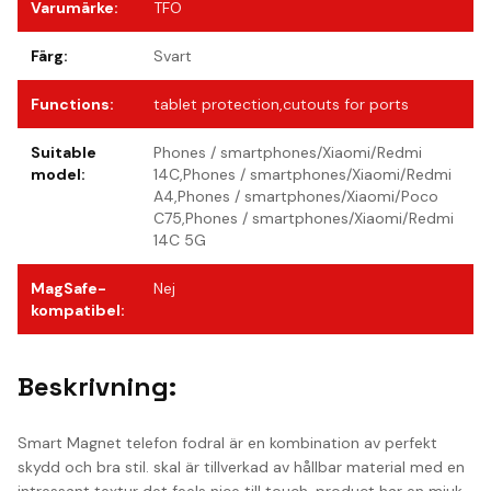
Varumärke
:
TFO
Färg
:
Svart
Functions
:
tablet protection,cutouts for ports
Suitable
Phones / smartphones/Xiaomi/Redmi
model
:
14C,Phones / smartphones/Xiaomi/Redmi
A4,Phones / smartphones/Xiaomi/Poco
C75,Phones / smartphones/Xiaomi/Redmi
14C 5G
MagSafe-
Nej
kompatibel
:
Beskrivning:
Smart Magnet telefon fodral är en kombination av perfekt
skydd och bra stil. skal är tillverkad av hållbar material med en