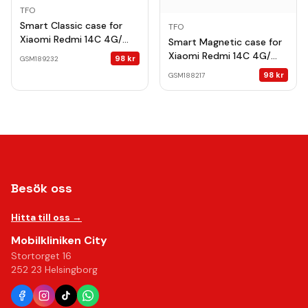
TFO
Smart Classic case for
TFO
Xiaomi Redmi 14C 4G/
Smart Magnetic case for
14C 5G / Redmi A4 /
Xiaomi Redmi 14C 4G/
98
kr
GSM189232
POCO C75 gold
14C 5G / Redmi A4 /
98
kr
GSM188217
POCO C75 black
Besök oss
Hitta till oss →
Mobilkliniken City
Stortorget 16
252 23 Helsingborg