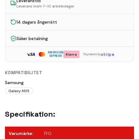
Leveranstid
Leverans inom 7–10 arbetsdagar
14 dagars ångerrätt
Säker betalning
AMERICAN
stripe
Klarna
Payments by
EXPRESS
KOMPATIBILITET
Samsung
Galaxy M35
Specifikation:
Varumärke
:
TFO