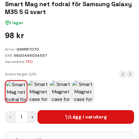
Kundvagn
Smart Mag net fodral för Samsung Galaxy
M35 5 G svart
Boka Reparation
I lager
98
kr
Art.nr:
GSM187070
EAN:
5900495034557
Varumärke:
TFO
Andra färger (
1
/
4
)
Lägg i varukorg
−
1
+