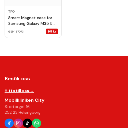
TFO
Smart Magnet case for
Samsung Galaxy M35 5G
navy blue
98
kr
GSM187073
Besök oss
Hitta till oss →
Mobilkliniken City
Stortorget 16
252 23 Helsingborg