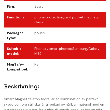
Färg
:
Svart
Functions
:
phone protection,card pocket,magnetic
clasp
Packages
pouch
type
:
Suitable
Phones / smartphones/Samsung/Galaxy
model
:
M35
MagSafe-
Nej
kompatibel
:
Beskrivning:
Smart Magnet telefon fodral är en kombination av perfekt
skydd och bra stil. skal är tillverkad av hållbar material med en
intressant textur det feels nice till touch. product har en mjuk