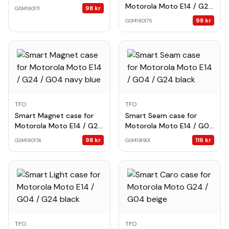
/ G04 black
Motorola Moto E14 / G24
98
kr
GSM180171
/ G04 black
98
kr
GSM180175
TFO
TFO
Smart Magnet case for
Smart Seam case for
Motorola Moto E14 / G24
Motorola Moto E14 / G04
/ G04 navy blue
/ G24 black
98
kr
116
kr
GSM180174
GSM191901
TFO
TFO