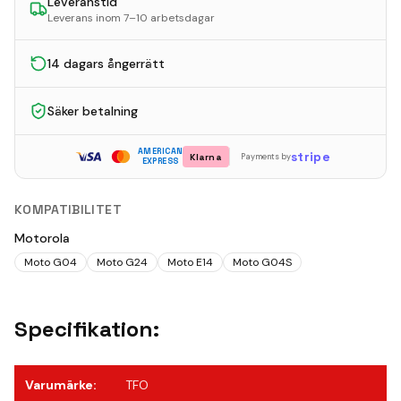
Leveranstid
Leverans inom 7–10 arbetsdagar
14 dagars ångerrätt
Säker betalning
AMERICAN
stripe
Klarna
Payments by
EXPRESS
KOMPATIBILITET
Motorola
Moto G04
Moto G24
Moto E14
Moto G04S
Specifikation:
Varumärke
:
TFO