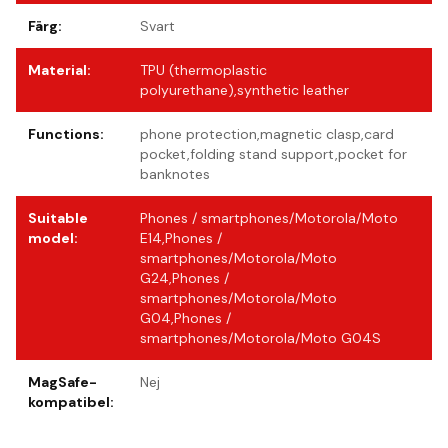
Färg
:
Svart
Material
:
TPU (thermoplastic
polyurethane),synthetic leather
Functions
:
phone protection,magnetic clasp,card
pocket,folding stand support,pocket for
banknotes
Suitable
Phones / smartphones/Motorola/Moto
model
:
E14,Phones /
smartphones/Motorola/Moto
G24,Phones /
smartphones/Motorola/Moto
G04,Phones /
smartphones/Motorola/Moto G04S
MagSafe-
Nej
kompatibel
: