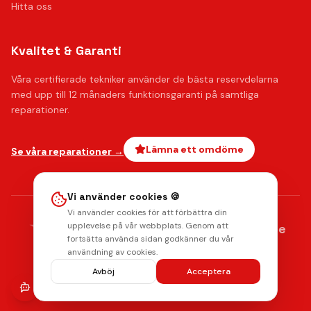
Hitta oss
Kvalitet & Garanti
Våra certifierade tekniker använder de bästa reservdelarna
med upp till 12 månaders funktionsgaranti på samtliga
reparationer.
Lämna ett omdöme
Se våra reparationer →
Vi använder cookies 🍪
Vi använder cookies för att förbättra din
AMERICAN
upplevelse på vår webbplats. Genom att
stripe
Klarna.
Payments by
EXPRESS
fortsätta använda sidan godkänner du vår
Integritetspolicy
Radera data
Villkor
Returpolicy
användning av cookies.
© 2026 Mobilkliniken. Alla rättigheter förbehållna.
Avböj
Acceptera