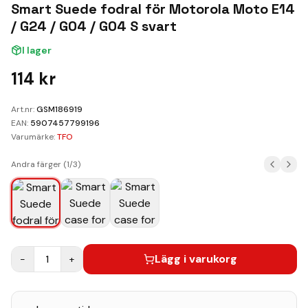
Kundvagn
Smart Suede fodral för Motorola Moto E14
/ G24 / G04 / G04 S svart
Boka Reparation
I lager
114
kr
Art.nr:
GSM186919
EAN:
5907457799196
Varumärke:
TFO
Andra färger (
1
/
3
)
Lägg i varukorg
−
1
+