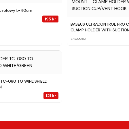
 czołowy L-40cm
195
kr
BASEUS ULTRACONTROL PRO 
CLAMP HOLDER WITH SUCTIO
HOOK – BLACK
BAS000513
 TC-080 TO WINDSHIELD
N
121
kr