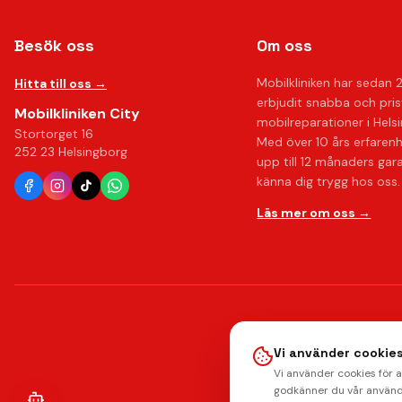
Besök oss
Om oss
Mobilkliniken har sedan 
Hitta till oss →
erbjudit snabba och pri
Mobilkliniken City
mobilreparationer i Hels
Stortorget 16
Med över 10 års erfaren
252 23 Helsingborg
upp till 12 månaders gar
känna dig trygg hos oss.
Läs mer om oss →
Vi använder cookies
Vi använder cookies för 
godkänner du vår använd