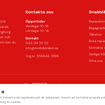
Kontakta oss
Snabbl
Öppettider
Reparatio
2014
Vardagar 10-18
svärda
Begagnade
Lördagar 10-14
ingborg.
Tillbehör
het och
Kontakt
Boka repa
anti kan du
042-24 25 02
Kontakta 
info@mobilkliniken.se
Vanliga fr
Org.nr: 556946-9199
Hitta oss
AMERICAN
stripe
Klarna.
Payments by
EXPRESS
Integritetspolicy
Radera data
Villkor
Returpolicy
 🍪
© 2026 Mobilkliniken. Alla rättigheter förbehållna.
att förbättra din upplevelse på vår webbplats. Genom att fortsätta använda si
ning av cookies.