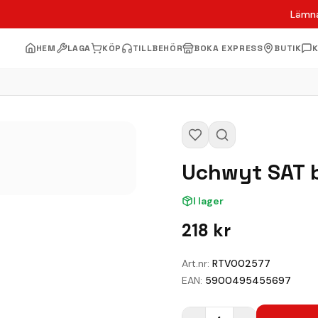
Lämna
HEM
LAGA
KÖP
TILLBEHÖR
BOKA EXPRESS
BUTIK
Uchwyt SAT 
I lager
218
kr
Art.nr:
RTV002577
EAN:
5900495455697