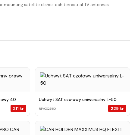
mounting satellite dishes och terrestrial TV antennas.
prawy 40
Uchwyt SAT czołowy uniwersalny L-50
211
kr
229
kr
RTV002580