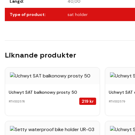
Längd
:
40,00
Type of product
:
sat holder
Liknande produkter
Uchwyt SAT balkonowy prosty 50
Uchwyt SAT
219
kr
RTV002576
RTV002579