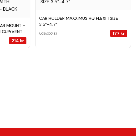
CAR HOLDER MAXXIMUS HQ FLEXI 1 SIZE
3.5"-4.7"
CAR MOUNT –
N CUP/VENT
177
kr
UCSA000133
214
kr