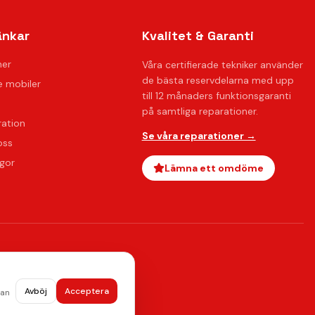
änkar
Kvalitet & Garanti
ner
Våra certifierade tekniker använder
de bästa reservdelarna med upp
 mobiler
till 12 månaders funktionsgaranti
på samtliga reparationer.
ration
Se våra reparationer →
oss
ågor
Lämna ett omdöme
Avböj
Acceptera
dan