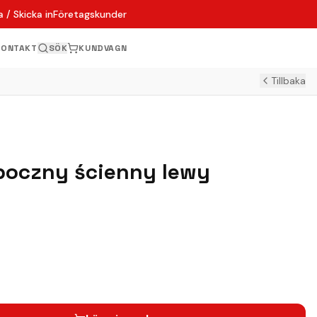
 / Skicka in
Företagskunder
KONTAKT
SÖK
KUNDVAGN
Tillbaka
boczny ścienny lewy