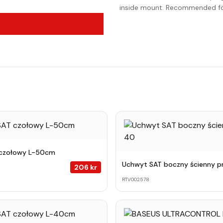
inside mount. Recommended för 
 czołowy L-50cm
Uchwyt SAT boczny ścienny 
206
kr
RTV002578