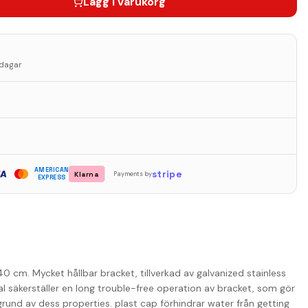
Lägg i varukorg
sdagar
AMERICAN
stripe
Klarna
Payments by
EXPRESS
0 cm. Mycket hållbar bracket, tillverkad av galvanized stainless
ial säkerställer en long trouble-free operation av bracket, som gör
grund av dess properties. plast cap förhindrar water från getting