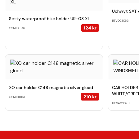
Uchwyt SAT
Setty waterproof bike holder UR-03 XL
RTV003063
124
kr
GSM101346
XO car holder C148 magnetic silver glued
CAR HOLDER
WHITE/GREE
210
kr
GSM188161
UCSA000213