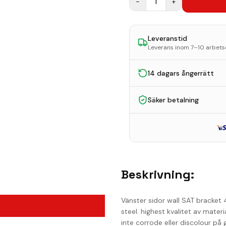
−
1
+
Leveranstid
Leverans inom 7–10 arbet
14 dagars ångerrätt
Säker betalning
Beskrivning:
Vänster sidor wall SAT bracket 4
steel. highest kvalitet av mater
inte corrode eller discolour på 