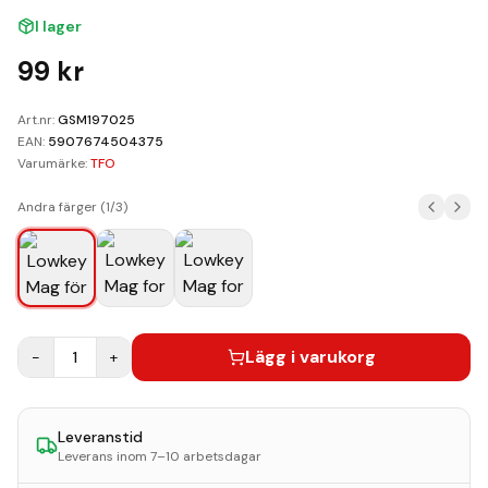
Kundvagn
I lager
Boka Reparation
99
kr
Art.nr:
GSM197025
EAN:
5907674504375
Varumärke:
TFO
Andra färger (
1
/
3
)
Lägg i varukorg
−
1
+
Leveranstid
Leverans inom 7–10 arbetsdagar