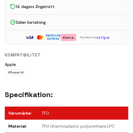
14 dagars ångerrätt
Säker betalning
AMERICAN
stripe
Klarna
Payments by
EXPRESS
KOMPATIBILITET
Apple
iPhone 14
Specifikation:
Varumärke
:
TFO
Material
:
TPU (thermoplastic polyurethane),PC