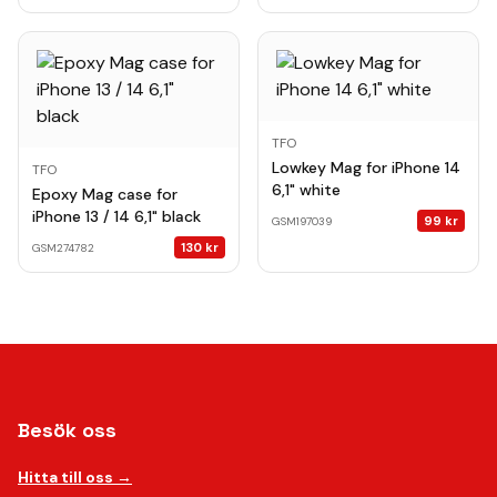
TFO
Lowkey Mag for iPhone 14
TFO
6,1" white
Epoxy Mag case for
iPhone 13 / 14 6,1" black
99
kr
GSM197039
130
kr
GSM274782
Besök oss
Hitta till oss →