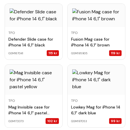
TFO
TFO
Defender Slide case for
Fusion Mag case for
iPhone 14 6,1" black
iPhone 14 6,1" brown
115
kr
119
kr
GSM167041
GSM195905
TFO
TFO
Mag Invisible case for
Lowkey Mag for iPhone 14
iPhone 14 6,1" pastel
6,1" dark blue
yellow
102
kr
99
kr
GSM172073
GSM197053