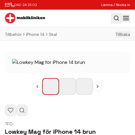
042-24 25 02
Lämna / Skicka in
Tillbehör
iPhone 14
Skal
Tillbaka
Hem
Laga
Köp
Tillbehör
Boka Express
Lämna / Skicka in
Företagskunder
Butik
TFO
Kontakt
Lowkey Mag för iPhone 14 brun