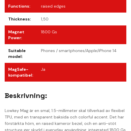
Functions
:
raised edges
Thickness
:
1,50
Magnet
1800 Gs
Power
:
Suitable
Phones / smartphones/Apple/iPhone 14
model
:
MagSafe-
Ja
kompatibel
:
Beskrivning:
Lowkey Mag är en smal, 1.5-millimeter skal tillverkad av flexibel
TPU, med en transparent baksida och colorful accent. Det har
förstärkta hörn, en raised kameror bezel, och en anti-stöt
structure ger skydd i everyday användning. integrated 1800 Gs