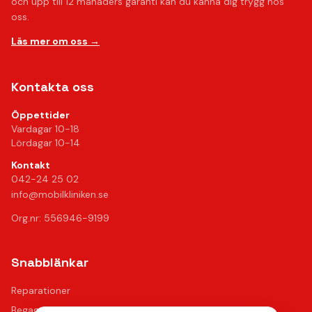
och upp till 12 månaders garanti kan du känna dig trygg hos
oss.
Läs mer om oss →
Kontakta oss
Öppettider
Vardagar 10-18
Lördagar 10-14
Kontakt
042-24 25 02
info@mobilkliniken.se
Org.nr: 556946-9199
Snabblänkar
Reparationer
Begagnade mobiler