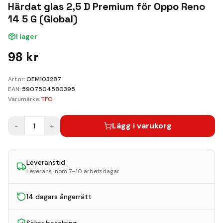
Kundvagn
Härdat glas 2,5 D Premium för Oppo Reno
14 5 G (Global)
Boka Reparation
I lager
98
kr
Art.nr:
OEM103287
EAN:
5907504580395
Varumärke:
TFO
Lägg i varukorg
−
1
+
Leveranstid
Leverans inom 7–10 arbetsdagar
14 dagars ångerrätt