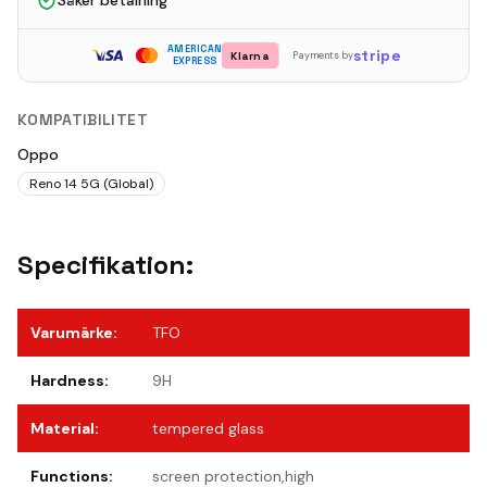
Säker betalning
AMERICAN
stripe
Klarna
Payments by
EXPRESS
KOMPATIBILITET
Oppo
Reno 14 5G (Global)
Specifikation:
Varumärke
:
TFO
Hardness
:
9H
Material
:
tempered glass
Functions
:
screen protection,high