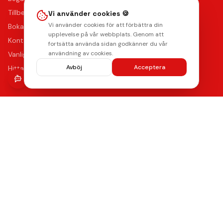
Tillbehör
Vi använder cookies 🍪
Vi använder cookies för att förbättra din
Boka reparation
upplevelse på vår webbplats. Genom att
Kontakta oss
fortsätta använda sidan godkänner du vår
användning av cookies.
Vanliga frågor
Avböj
Acceptera
Hitta oss
Kvalitet & Garanti
Våra certifierade tekniker använder de bästa reservdelarna
med upp till 12 månaders funktionsgaranti på samtliga
reparationer.
Lämna ett omdöme
Se våra reparationer →