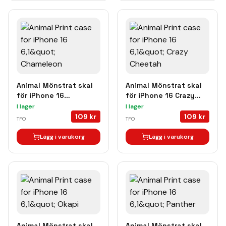
Animal Mönstrat skal
Animal Mönstrat skal
för iPhone 16
för iPhone 16 Crazy
Chameleon
Cheetah
I lager
I lager
109
kr
109
kr
TFO
TFO
Lägg i varukorg
Lägg i varukorg
Animal Mönstrat skal
Animal Mönstrat skal