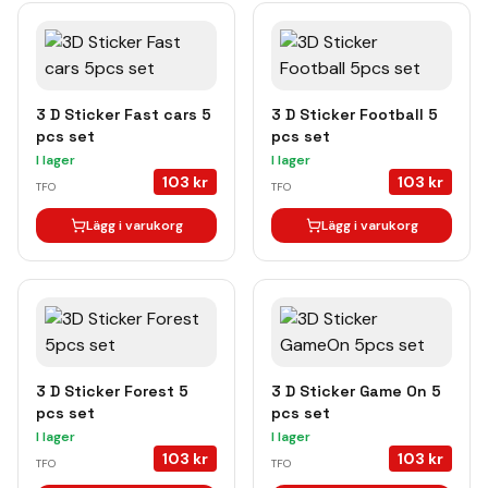
3 D Sticker Fast cars 5
3 D Sticker Football 5
pcs set
pcs set
I lager
I lager
103
kr
103
kr
TFO
TFO
Lägg i varukorg
Lägg i varukorg
3 D Sticker Forest 5
3 D Sticker Game On 5
pcs set
pcs set
I lager
I lager
103
kr
103
kr
TFO
TFO