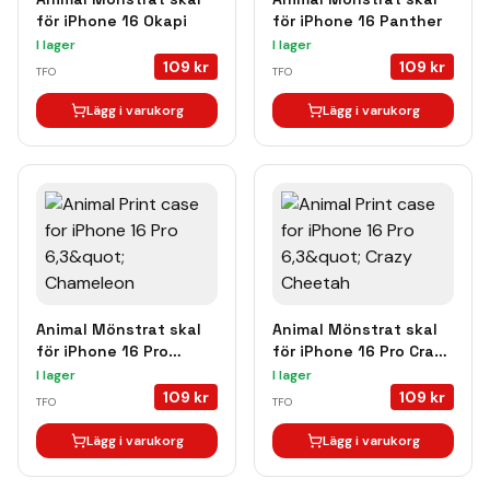
för iPhone 16 Okapi
för iPhone 16 Panther
I lager
I lager
109
kr
109
kr
TFO
TFO
Lägg i varukorg
Lägg i varukorg
Animal Mönstrat skal
Animal Mönstrat skal
för iPhone 16 Pro
för iPhone 16 Pro Crazy
Chameleon
Cheetah
I lager
I lager
109
kr
109
kr
TFO
TFO
Lägg i varukorg
Lägg i varukorg