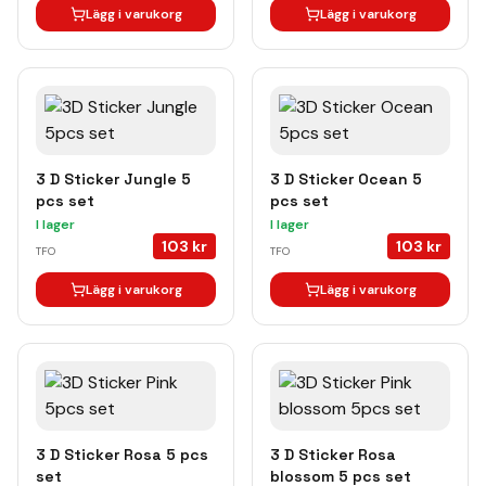
Lägg i varukorg
Lägg i varukorg
3 D Sticker Jungle 5
3 D Sticker Ocean 5
pcs set
pcs set
I lager
I lager
103
kr
103
kr
TFO
TFO
Lägg i varukorg
Lägg i varukorg
3 D Sticker Rosa 5 pcs
3 D Sticker Rosa
set
blossom 5 pcs set