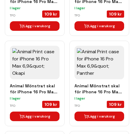
för iPhone 16 Pro Max
för iPhone 16 Pro Max
Chameleon
Crazy Cheetah
I lager
I lager
109
kr
109
kr
TFO
TFO
Lägg i varukorg
Lägg i varukorg
Animal Mönstrat skal
Animal Mönstrat skal
för iPhone 16 Pro Max
för iPhone 16 Pro Max
Okapi
Panther
I lager
I lager
109
kr
109
kr
TFO
TFO
Lägg i varukorg
Lägg i varukorg