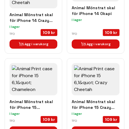
Animal Mönstrat skal
för iPhone 14 Okapi
Animal Mönstrat skal
I lager
för iPhone 14 Crazy
Cheetah
I lager
109
kr
109
kr
TFO
TFO
Lägg i varukorg
Lägg i varukorg
Animal Mönstrat skal
Animal Mönstrat skal
för iPhone 15
för iPhone 15 Crazy
Chameleon
Cheetah
I lager
I lager
109
kr
109
kr
TFO
TFO