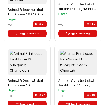
Animal Mönstrat skal
för iPhone 12 / 12 Pro
Animal Mönstrat skal
Okapi
I lager
för iPhone 12 / 12 Pro
Crazy Cheetah
I lager
109
kr
109
kr
TFO
TFO
Lägg i varukorg
Lägg i varukorg
Animal Mönstrat skal
Animal Mönstrat skal
för iPhone 13
för iPhone 13 Crazy
Chameleon
Cheetah
I lager
I lager
109
kr
109
kr
TFO
TFO
Lägg i varukorg
Lägg i varukorg