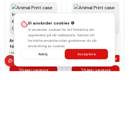
Vi använder cookies 🍪
Vi använder cookies för att förbättra din
upplevelse på vår webbplats. Genom att
Animal Mönstrat skal
Animal Mönstrat skal
fortsätta använda sidan godkänner du vår
för iPhone 17
användning av cookies.
för iPhone 17 Crazy
Chameleon
Cheetah
I lager
I lager
Avböj
Acceptera
109
kr
109
kr
TFO
TFO
Lägg i varukorg
Lägg i varukorg
Animal Mönstrat skal
Animal Mönstrat skal
för iPhone 17 Okapi
för iPhone 17 Panther