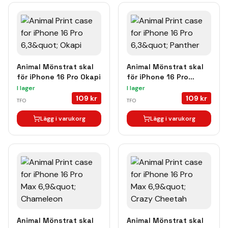
Animal Mönstrat skal
Animal Mönstrat skal
för iPhone 16 Pro Okapi
för iPhone 16 Pro
Panther
I lager
I lager
109
kr
109
kr
TFO
TFO
Lägg i varukorg
Lägg i varukorg
Animal Mönstrat skal
Animal Mönstrat skal