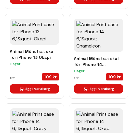
Animal Mönstrat skal
för iPhone 13 Okapi
Animal Mönstrat skal
I lager
för iPhone 14
Chameleon
I lager
109
kr
109
kr
TFO
TFO
Lägg i varukorg
Lägg i varukorg