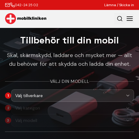
042-24 25 02
Lämna / Skicka in
Hem
Tillbehör till din mobil
Laga
Skal, skärmskydd, laddare och mycket mer — allt
Köp
du behöver för att skydda och ladda din enhet.
Tillbehör
VÄLJ DIN MODELL
Boka Express
Lämna / Skicka in
1
Företagskunder
2
Butik
3
Kontakt