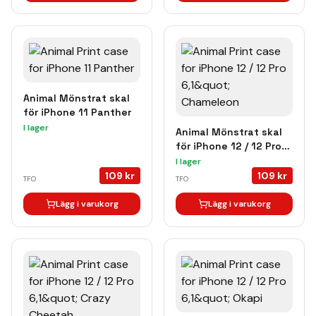
Animal Mönstrat skal
för iPhone 11 Panther
I lager
Animal Mönstrat skal
för iPhone 12 / 12 Pro
Chameleon
I lager
109
kr
109
kr
TFO
TFO
Lägg i varukorg
Lägg i varukorg