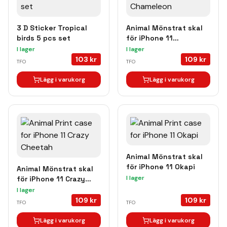
3 D Sticker Tropical
Animal Mönstrat skal
birds 5 pcs set
för iPhone 11
Chameleon
I lager
I lager
103
kr
109
kr
TFO
TFO
Lägg i varukorg
Lägg i varukorg
Animal Mönstrat skal
för iPhone 11 Okapi
Animal Mönstrat skal
I lager
för iPhone 11 Crazy
Cheetah
I lager
109
kr
109
kr
TFO
TFO
Lägg i varukorg
Lägg i varukorg