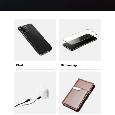
Kundvagn
Boka Reparation
Skal
Skärmskydd