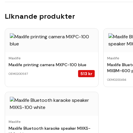
Liknande produkter
Maxlife
Maxlife
Maxlife printing camera MXPC-100 blue
Maxlife Blue
MXBM-600 p
513
kr
OEM0200587
OEM0200494
Maxlife
Maxlife Bluetooth karaoke speaker MXKS-