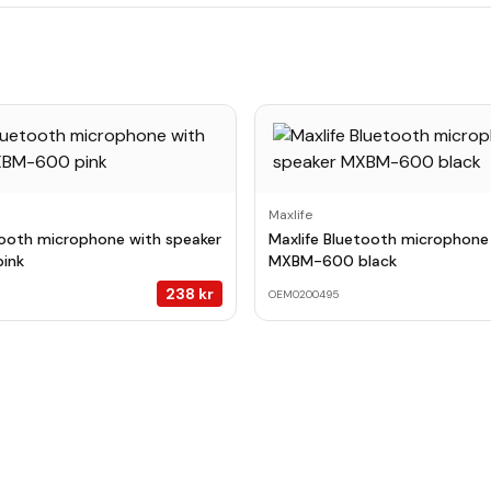
Maxlife
tooth microphone with speaker
Maxlife Bluetooth microphone
ink
MXBM-600 black
238
kr
OEM0200495