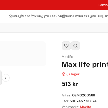
Lämna
HEM
LAGA
KÖP
TILLBEHÖR
BOKA EXPRESS
BUTIK
Maxlife
Max life pri
Ej i lager
513
kr
Art.nr:
OEM0200588
EAN:
5907457737174
Varumärke:
Maxlife