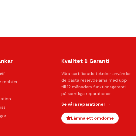
änkar
Kvalitet & Garanti
ner
Våra certifierade tekniker använder
de bästa reservdelarna med upp
 mobiler
till 12 månaders funktionsgaranti
på samtliga reparationer.
ration
Se våra reparationer →
oss
ågor
Lämna ett omdöme