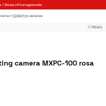
 / Skicka in
Företagskunder
KONTAKT
SÖK
KUNDVAGN
Tillbaka
nting camera MXPC-100 rosa