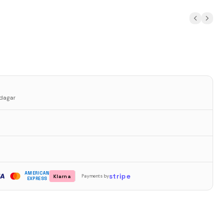
sdagar
AMERICAN
stripe
Klarna
Payments by
EXPRESS