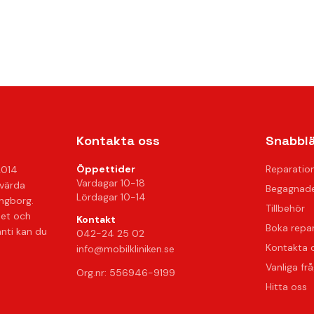
Kontakta oss
Snabbl
Öppettider
Reparatio
2014
Vardagar 10-18
svärda
Begagnade
Lördagar 10-14
ingborg.
Tillbehör
het och
Kontakt
Boka repa
anti kan du
042-24 25 02
Kontakta 
info@mobilkliniken.se
Vanliga fr
Org.nr: 556946-9199
Hitta oss