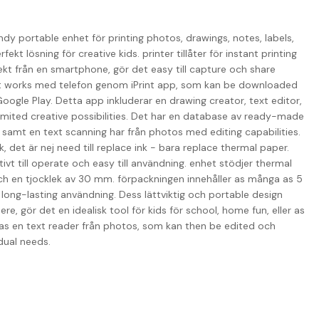
y portable enhet för printing photos, drawings, notes, labels,
fekt lösning för creative kids. printer tillåter för instant printing
kt från en smartphone, gör det easy till capture och share
t works med telefon genom iPrint app, som kan be downloaded
Google Play. Detta app inkluderar en drawing creator, text editor,
imited creative possibilities. Det har en database av ready-made
, samt en text scanning har från photos med editing capabilities.
k, det är nej need till replace ink - bara replace thermal paper.
ivt till operate och easy till användning. enhet stödjer thermal
h en tjocklek av 30 mm. förpackningen innehåller as många as 5
g long-lasting användning. Dess lättviktig och portable design
here, gör det en idealisk tool för kids för school, home fun, eller as
e as en text reader från photos, som kan then be edited och
dual needs.