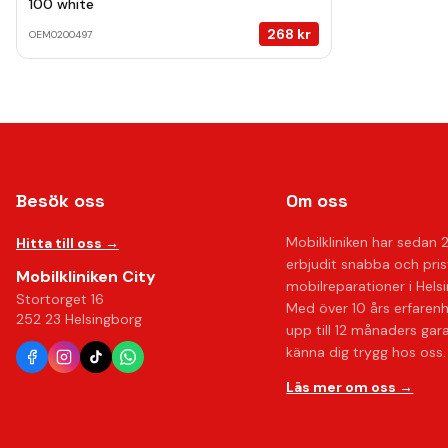
100 white
268
kr
OEM0200497
Besök oss
Om oss
Mobilkliniken har sedan 
Hitta till oss →
erbjudit snabba och pri
Mobilkliniken City
mobilreparationer i Hels
Stortorget 16
Med över 10 års erfaren
252 23 Helsingborg
upp till 12 månaders gar
känna dig trygg hos oss.
Läs mer om oss →