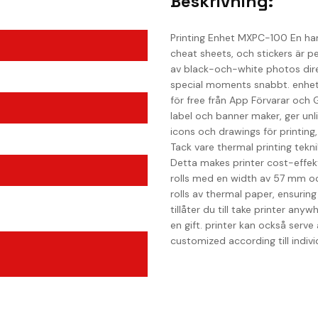
Beskrivning:
Printing Enhet MXPC-100 En hand
cheat sheets, och stickers är per
av black-och-white photos dire
special moments snabbt. enhe
för free från App Förvarar och 
label och banner maker, ger unl
icons och drawings för printing
Tack vare thermal printing tekni
Detta makes printer cost-effekt
rolls med en width av 57 mm oc
rolls av thermal paper, ensurin
tillåter du till take printer anyw
en gift. printer kan också serv
customized according till indivi