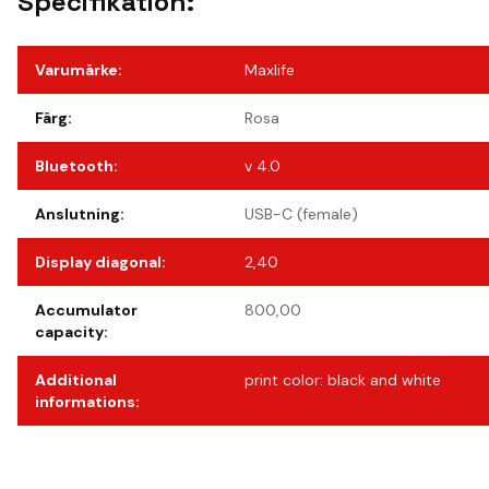
Specifikation:
Varumärke
:
Maxlife
Färg
:
Rosa
Bluetooth
:
v 4.0
Anslutning
:
USB-C (female)
Display diagonal
:
2,40
Accumulator
800,00
capacity
:
Additional
print color: black and white
informations
: