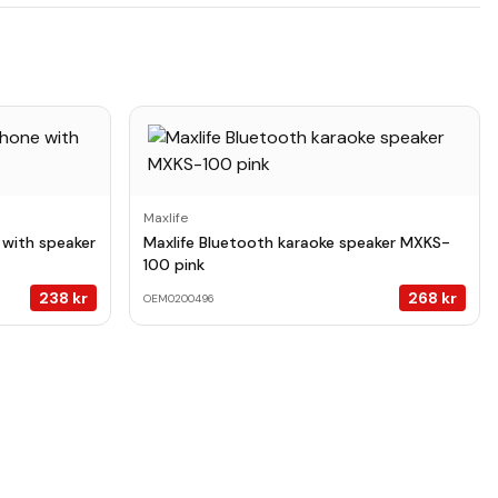
Maxlife
 with speaker
Maxlife Bluetooth karaoke speaker MXKS-
100 pink
238
kr
268
kr
OEM0200496