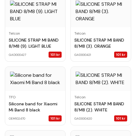
Telcon
Telcon
SILICONE STRAP MI BAND
SILICONE STRAP MI BAND
8/M8 (9). LIGHT BLUE
8/M8 (3). ORANGE
101
kr
101
kr
GAD000427
GAD000421
TFO
Telcon
Silicone band for Xiaomi
SILICONE STRAP MI BAND
Mi Band 8 black
8/M8 (2). WHITE
101
kr
101
kr
OEM102470
GAD000420