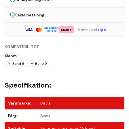
Säker betalning
AMERICAN
stripe
Klarna
Payments by
EXPRESS
KOMPATIBILITET
Xiaomi
Mi Band 8
Mi Band 9
Specifikation:
Varumärke
:
Devia
Färg
:
Svart
Suitable
Smartwatch/Xiaomi/Mi Band