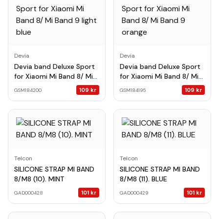
Devia
Devia
Devia band Deluxe Sport
Devia band Deluxe Sport
for Xiaomi Mi Band 8/ Mi
for Xiaomi Mi Band 8/ Mi
Band 9 light blue
Band 9 orange
109
kr
109
kr
GSM184200
GSM184195
Telcon
Telcon
SILICONE STRAP MI BAND
SILICONE STRAP MI BAND
8/M8 (10). MINT
8/M8 (11). BLUE
101
kr
101
kr
GAD000428
GAD000429