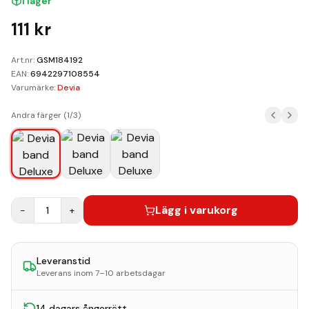
I lager
Kundvagn
111
kr
Boka Reparation
Art.nr:
GSM184192
EAN:
6942297108554
Varumärke:
Devia
Andra färger (
1
/
3
)
Lägg i varukorg
−
1
+
Leveranstid
Leverans inom 7–10 arbetsdagar
14 dagars ångerrätt