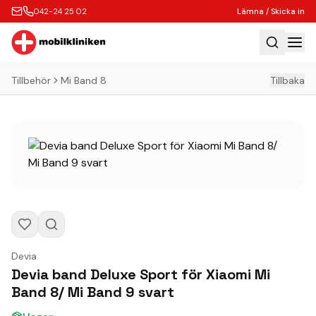
042-24 25 02
Lämna / Skicka in
Tillbehör
Mi Band 8
Tillbaka
Hem
Laga
Köp
Tillbehör
Boka Express
Lämna / Skicka in
Företagskunder
Devia
Butik
Devia band Deluxe Sport för Xiaomi Mi
Band 8/ Mi Band 9 svart
Kontakt