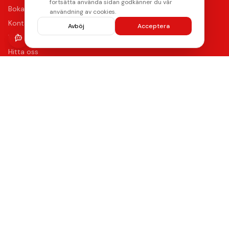
fortsätta använda sidan godkänner du vår
Boka reparation
användning av cookies.
Kontakta oss
Avböj
Acceptera
Vanliga frågor
Hitta oss
Kvalitet & Garanti
Våra certifierade tekniker använder de bästa reservdelarna
med upp till 12 månaders funktionsgaranti på samtliga
reparationer.
Lämna ett omdöme
Se våra reparationer →
AMERICAN
stripe
Klarna.
Payments by
EXPRESS