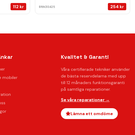
112
kr
254
kr
BRA013425
änkar
Kvalitet & Garanti
ner
Våra certifierade tekniker använder
de bästa reservdelarna med upp
 mobiler
till 12 månaders funktionsgaranti
på samtliga reparationer.
ration
Se våra reparationer →
oss
ågor
Lämna ett omdöme