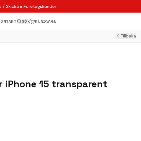
 / Skicka in
Företagskunder
KONTAKT
SÖK
KUNDVAGN
Tillbaka
ör iPhone 15 transparent