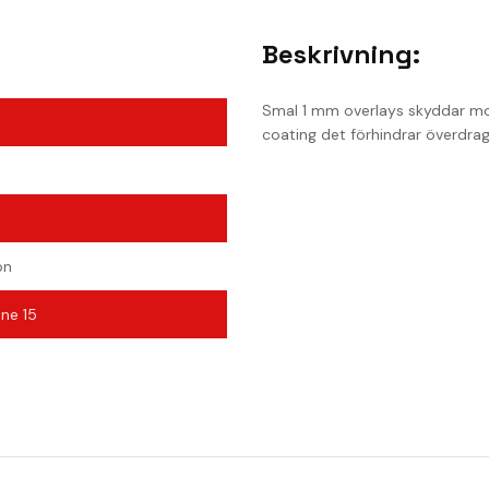
Beskrivning:
Smal 1 mm overlays skyddar mot
coating det förhindrar överdra
)
on
ne 15