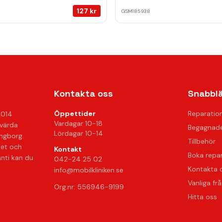
127
kr
GSM185938
Kontakta oss
Snabbl
Öppettider
Reparatio
2014
Vardagar 10-18
svärda
Begagnade
Lördagar 10-14
ingborg.
Tillbehör
het och
Kontakt
Boka repa
anti kan du
042-24 25 02
Kontakta 
info@mobilkliniken.se
Vanliga fr
Org.nr: 556946-9199
Hitta oss