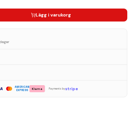
Lägg i varukorg
sdagar
AMERICAN
stripe
Klarna
Payments by
EXPRESS