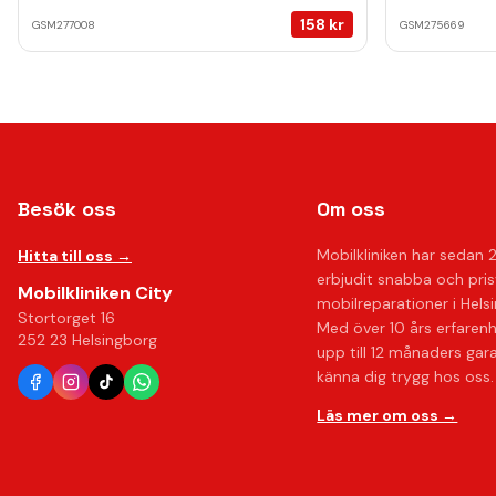
158
kr
GSM277008
GSM275669
Besök oss
Om oss
Mobilkliniken har sedan 
Hitta till oss →
erbjudit snabba och pri
Mobilkliniken City
mobilreparationer i Hels
Stortorget 16
Med över 10 års erfaren
252 23 Helsingborg
upp till 12 månaders gar
känna dig trygg hos oss.
Läs mer om oss →