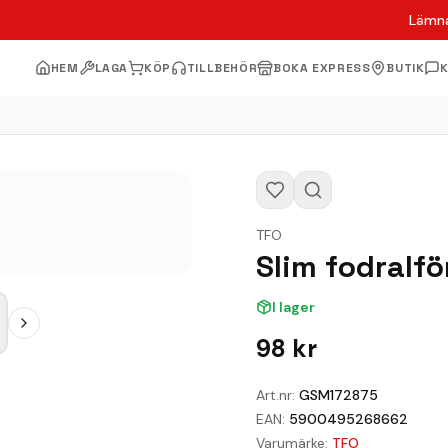
Lämna
HEM
LAGA
KÖP
TILLBEHÖR
BOKA EXPRESS
BUTIK
TFO
Slim fodralf
I lager
98
kr
Art.nr:
GSM172875
EAN:
5900495268662
Varumärke:
TFO