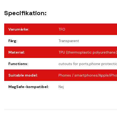
Specifikation:
Varumärke
:
TFO
Färg
:
Transparent
Material
:
TPU (thermoplastic polyurethane
Functions
:
cutouts for ports,phone protecti
Suitable model
:
Phones / smartphones/Apple/iPho
MagSafe-kompatibel
:
Nej