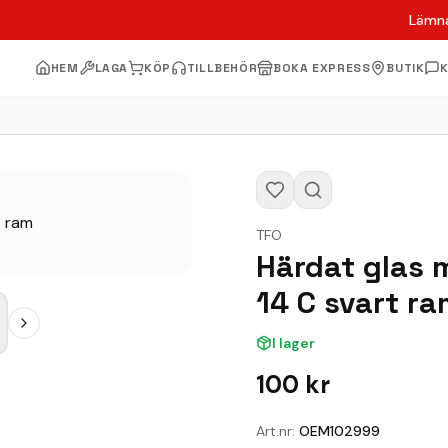
Lämna
HEM
LAGA
KÖP
TILLBEHÖR
BOKA EXPRESS
BUTIK
TFO
Härdat glas 
14 C svart r
I lager
100
kr
Art.nr:
OEM102999