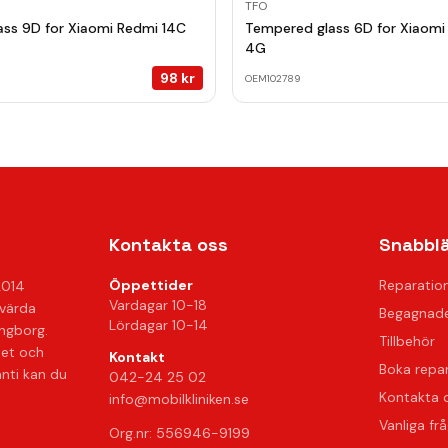
TFO
ss 9D for Xiaomi Redmi 14C
Tempered glass 6D for Xiaomi
4G
98
kr
OEM102789
Kontakta oss
Snabbl
Öppettider
Reparatio
2014
Vardagar 10-18
svärda
Begagnade
Lördagar 10-14
ingborg.
Tillbehör
het och
Kontakt
Boka repa
anti kan du
042-24 25 02
Kontakta 
info@mobilkliniken.se
Vanliga fr
Org.nr: 556946-9199