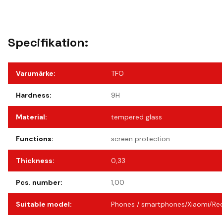
Specifikation:
Varumärke
:
TFO
Hardness
:
9H
Material
:
tempered glass
Functions
:
screen protection
Thickness
:
0,33
Pcs. number
:
1,00
Suitable model
:
Phones / smartphones/Xiaomi/Re