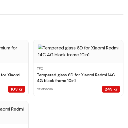
TFO
for Xiaomi
Tempered glass 6D for Xiaomi Redmi 14C
4G black frame 10in1
103
kr
249
kr
OEM103086