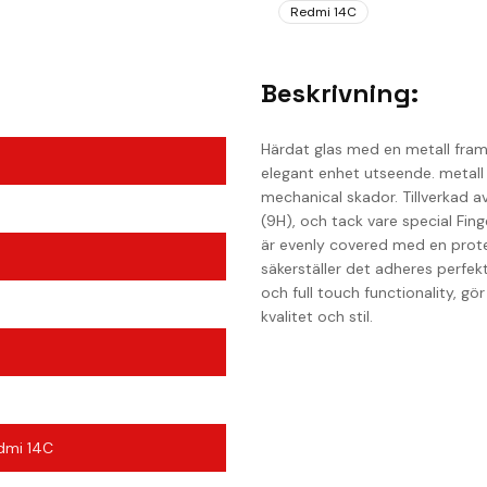
Redmi 14C
Beskrivning:
Härdat glas med en metall fram
elegant enhet utseende. metall f
mechanical skador. Tillverkad a
(9H), och tack vare special Fing
är evenly covered med en prote
säkerställer det adheres perfekt
och full touch functionality, g
kvalitet och stil.
dmi 14C