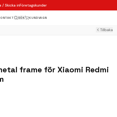
 / Skicka in
Företagskunder
KONTAKT
SÖK
KUNDVAGN
Tillbaka
metal frame för Xiaomi Redmi
am