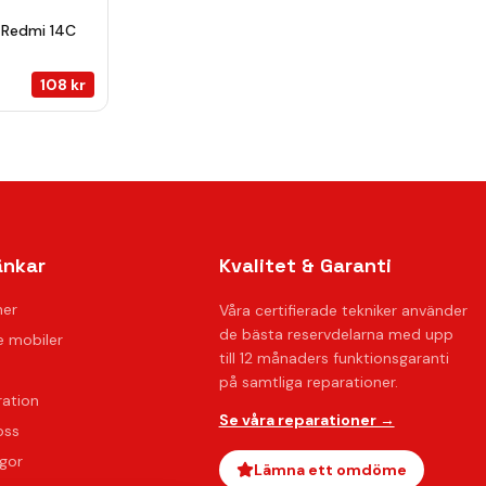
 Redmi 14C
108
kr
änkar
Kvalitet & Garanti
ner
Våra certifierade tekniker använder
de bästa reservdelarna med upp
 mobiler
till 12 månaders funktionsgaranti
på samtliga reparationer.
ration
Se våra reparationer →
oss
ågor
Lämna ett omdöme