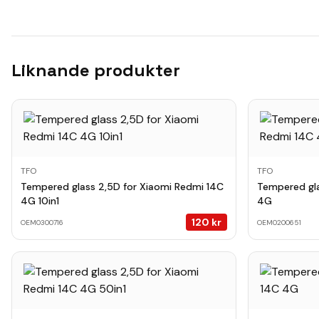
Liknande produkter
TFO
TFO
Tempered glass 2,5D for Xiaomi Redmi 14C
Tempered gla
4G 10in1
4G
120
kr
OEM0300716
OEM0200651