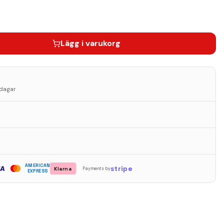
Lägg i varukorg
sdagar
AMERICAN
stripe
Klarna
Payments by
EXPRESS