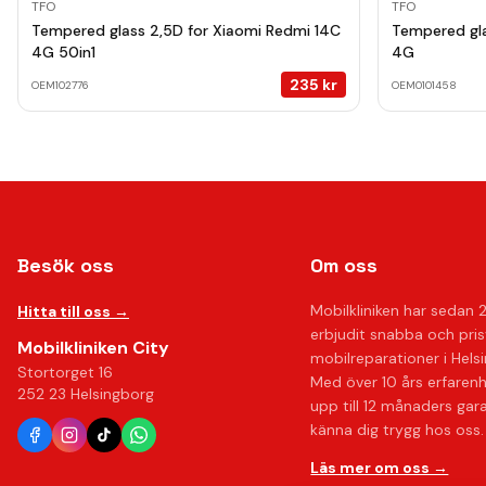
TFO
TFO
Tempered glass 2,5D for Xiaomi Redmi 14C
Tempered gla
4G 50in1
4G
235
kr
OEM102776
OEM0101458
Besök oss
Om oss
Mobilkliniken har sedan 
Hitta till oss →
erbjudit snabba och pri
Mobilkliniken City
mobilreparationer i Hels
Stortorget 16
Med över 10 års erfaren
252 23 Helsingborg
upp till 12 månaders gar
känna dig trygg hos oss.
Läs mer om oss →