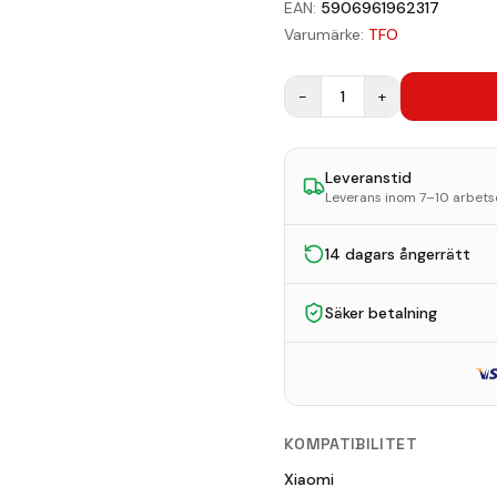
EAN:
5906961962317
Varumärke:
TFO
−
1
+
Leveranstid
Leverans inom 7–10 arbet
14 dagars ångerrätt
Säker betalning
KOMPATIBILITET
Xiaomi