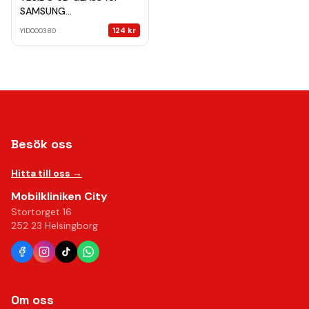
SAMSUNG
A24/A25/A15/M15/F15/M34
124
kr
YID000380
5G TG01
Besök oss
Hitta till oss →
Mobilkliniken City
Stortorget 16
252 23 Helsingborg
Om oss