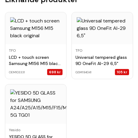
TFO
TFO
LCD + touch screen
Universal tempered glass
Samsung M156 M15 black
9D OneFit AI-29 6,5"
original
698
kr
105
kr
OEM103331
GSM194041
Yesido
YESIDO 5D GLASS for