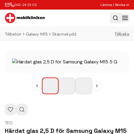
042-24 25 02
Lämna / Skicka in
Tillbehör
Galaxy M15
Skärmskydd
Tillbaka
Hem
Laga
Köp
Tillbehör
Boka Express
Lämna / Skicka in
Företagskunder
Butik
TFO
Kontakt
Härdat glas 2,5 D för Samsung Galaxy M15