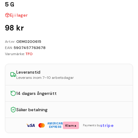
Kundvagn
5 G
Ej i lager
Boka Reparation
98
kr
Art.nr:
OEM0200615
EAN:
5907457763678
Varumärke:
TFO
Leveranstid
Leverans inom 7–10 arbetsdagar
14 dagars ångerrätt
Säker betalning
AMERICAN
stripe
Klarna
Payments by
EXPRESS