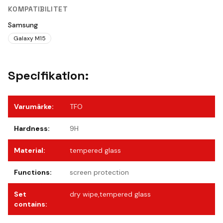
KOMPATIBILITET
Samsung
Galaxy M15
Specifikation:
Varumärke
:
TFO
Hardness
:
9H
Material
:
tempered glass
Functions
:
screen protection
Set
dry wipe,tempered glass
contains
: