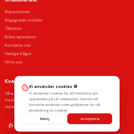
Reparationer
Begagnade mobiler
Tillbehör
Boka reparation
Kontakta oss
Vanliga frågor
Hitta oss
Kvalitet & Garanti
Vi använder cookies 🍪
Våra certifierade tekniker använder de bästa reservdelarna
Vi använder cookies för att förbättra din
upplevelse på vår webbplats. Genom att
med upp till 12 månaders funktionsgaranti på samtliga
fortsätta använda sidan godkänner du vår
reparationer.
användning av cookies.
Avböj
Acceptera
Lämna ett omdöme
Se våra reparationer →