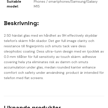
Suitable
Phones / smartphones/Samsung/Galaxy
model
:
M15
Beskrivning:
2.5D härdat glas med en hårdhet av 9H effectively skyddar
telefon's skärm från skador. Det ger full image clarity och
resistance till fingerprints och smuts tack vare dess
oleophobic coating. Dess ultra-tunn design med en tjocklek av
0.3 mm tillåter för full sensitivity av touch skärm. adhesive
covering hela yta eliminates risk av damm och smuts
accumulation under glas, medan rounded kanter enhance
comfort och safety under användning. product är intended för
telefon med flat screens.
Liknande produkter