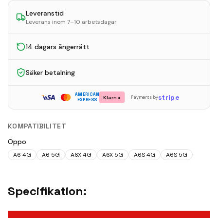
Leveranstid
Leverans inom 7–10 arbetsdagar
14 dagars ångerrätt
Säker betalning
AMERICAN
stripe
Klarna
Payments by
EXPRESS
KOMPATIBILITET
Oppo
A6 4G
A6 5G
A6X 4G
A6X 5G
A6S 4G
A6S 5G
Specifikation: