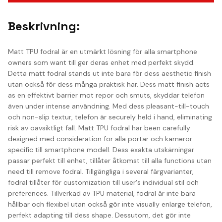
Beskrivning:
Matt TPU fodral är en utmärkt lösning för alla smartphone
owners som want till ger deras enhet med perfekt skydd.
Detta matt fodral stands ut inte bara för dess aesthetic finish
utan också för dess många praktisk har. Dess matt finish acts
as en effektivt barrier mot repor och smuts, skyddar telefon
även under intense användning. Med dess pleasant-till-touch
och non-slip textur, telefon är securely held i hand, eliminating
risk av oavsiktligt fall. Matt TPU fodral har been carefully
designed med consideration för alla portar och kameror
specific till smartphone modell. Dess exakta utskärningar
passar perfekt till enhet, tillåter åtkomst till alla functions utan
need till remove fodral. Tillgängliga i several färgvarianter,
fodral tillåter för customization till user's individual stil och
preferences. Tillverkad av TPU material, fodral är inte bara
hållbar och flexibel utan också gör inte visually enlarge telefon,
perfekt adapting till dess shape. Dessutom, det gör inte