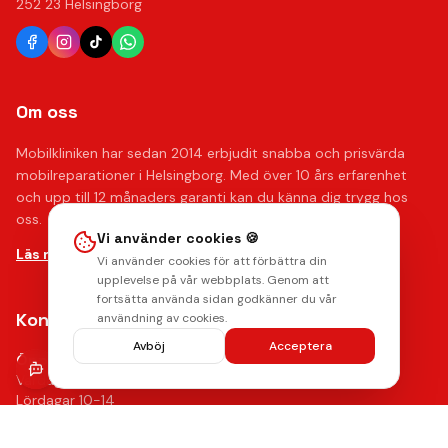
252 23 Helsingborg
Om oss
Mobilkliniken har sedan 2014 erbjudit snabba och prisvärda
mobilreparationer i Helsingborg. Med över 10 års erfarenhet
och upp till 12 månaders garanti kan du känna dig trygg hos
oss.
Vi använder cookies 🍪
Läs mer om oss →
Vi använder cookies för att förbättra din
upplevelse på vår webbplats. Genom att
fortsätta använda sidan godkänner du vår
Kontakta oss
användning av cookies.
Avböj
Acceptera
Öppettider
Vardagar 10-18
Lördagar 10-14
Kontakt