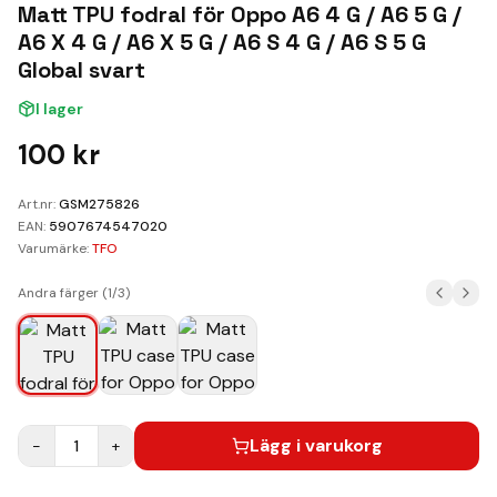
Kundvagn
Matt TPU fodral för Oppo A6 4 G / A6 5 G /
A6 X 4 G / A6 X 5 G / A6 S 4 G / A6 S 5 G
Boka Reparation
Global svart
I lager
100
kr
Art.nr:
GSM275826
EAN:
5907674547020
Varumärke:
TFO
Andra färger (
1
/
3
)
Lägg i varukorg
−
1
+