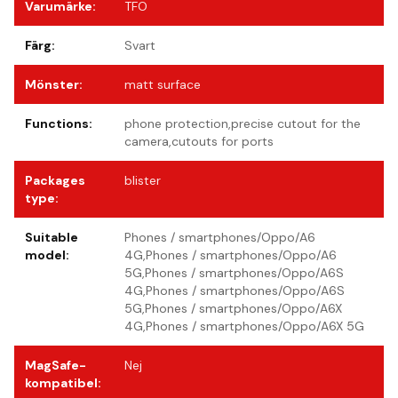
Varumärke
:
TFO
Färg
:
Svart
Mönster
:
matt surface
Functions
:
phone protection,precise cutout for the
camera,cutouts for ports
Packages
blister
type
:
Suitable
Phones / smartphones/Oppo/A6
model
:
4G,Phones / smartphones/Oppo/A6
5G,Phones / smartphones/Oppo/A6S
4G,Phones / smartphones/Oppo/A6S
5G,Phones / smartphones/Oppo/A6X
4G,Phones / smartphones/Oppo/A6X 5G
MagSafe-
Nej
kompatibel
: