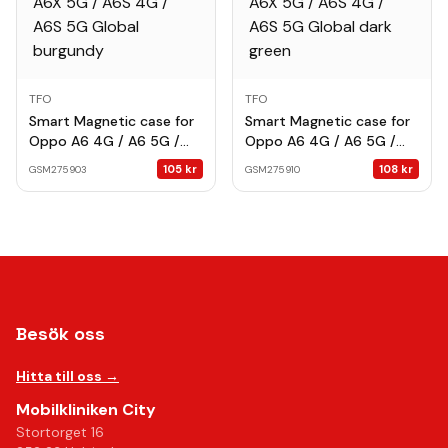
TFO
TFO
Smart Magnetic case for
Smart Magnetic case for
Oppo A6 4G / A6 5G /
Oppo A6 4G / A6 5G /
A6X 4G / A6X 5G / A6S
A6X 4G / A6X 5G / A6S
105
kr
108
kr
GSM275903
GSM275910
4G / A6S 5G Global
4G / A6S 5G Global dark
burgundy
green
Besök oss
Hitta till oss →
Mobilkliniken City
Stortorget 16