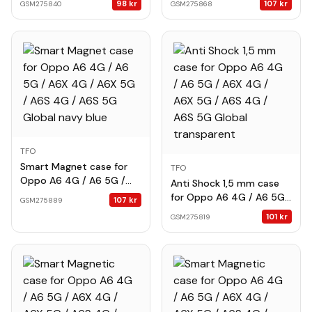
98
kr
107
kr
GSM275840
GSM275868
5G Global forest green
4G / A6S 5G Global black
TFO
Smart Magnet case for
TFO
Oppo A6 4G / A6 5G /
Anti Shock 1,5 mm case
A6X 4G / A6X 5G / A6S
for Oppo A6 4G / A6 5G /
107
kr
GSM275889
4G / A6S 5G Global navy
A6X 4G / A6X 5G / A6S
101
kr
GSM275819
blue
4G / A6S 5G Global
transparent