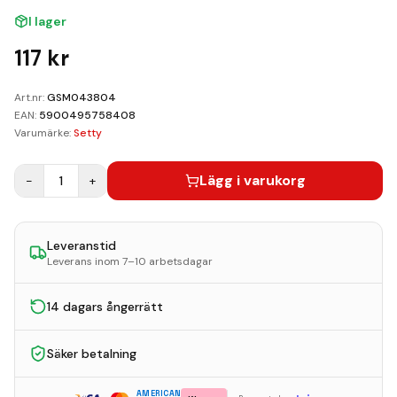
Kundvagn
I lager
Boka Reparation
117
kr
Art.nr:
GSM043804
EAN:
5900495758408
Varumärke:
Setty
Lägg i varukorg
−
1
+
Leveranstid
Leverans inom 7–10 arbetsdagar
14 dagars ångerrätt
Säker betalning
AMERICAN