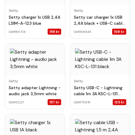
Setty
Setty
Setty charger 1x USB 2,4A
Setty car charger 1x USB
LSIM-A-123 blue
2,4A black + USB-C cable
1,0 m
158
kr
109
kr
GSM165728
GSM108845
Setty
Setty
Setty adapter Lightning -
Setty USB-C - Lightning
audio jack 3,5mm white
cable 1m 3A KSC-L-131
black
157
kr
123
kr
GSM112227
GSM175876