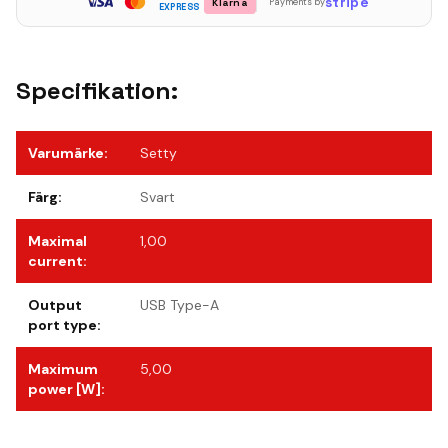
stripe
Klarna
Payments by
EXPRESS
Specifikation:
Varumärke
:
Setty
Färg
:
Svart
Maximal
1,00
current
:
Output
USB Type-A
port type
:
Maximum
5,00
power [W]
: