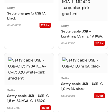
Setty
Setty charger 1x USB 1A
black
122
kr
GSM043797
Setty
Setty cable USB -
Lightning 1,5 m 2,4A KGA-
L-1.52420 turquoise-pink
116
kr
GSM187250
gradient
Setty
Setty cable USB - USB-C
1,0 m 3A black
Setty
Setty cable USB - USB-C
110
kr
GSM106093
1,5 m 3A KGA-C-1.5320
white-pink gradient
113
kr
GSM187251