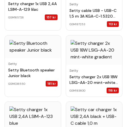
Setty charger 1x USB 2,4A
Setty
LSIM-A-129 lilac
Setty cable USB - USB-C
1,5 m 3A KGA-C-1.5320
157
kr
GSM165726
turquoise-pink gradient
113
kr
GSM187253
Setty
Setty Bluetooth speaker
Setty
Junior black
Setty charger 2x USB 18W
LSIG-AA-20 mint-white
181
kr
GSM036550
gradient
116
kr
GSM183600