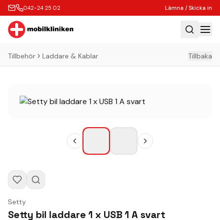
042-24 25 02
Lämna / Skicka in
Tillbehör
Laddare & Kablar
Tillbaka
Hem
Laga
Köp
Tillbehör
Boka Express
Lämna / Skicka in
Företagskunder
Butik
Setty
Kontakt
Setty bil laddare 1 x USB 1 A svart