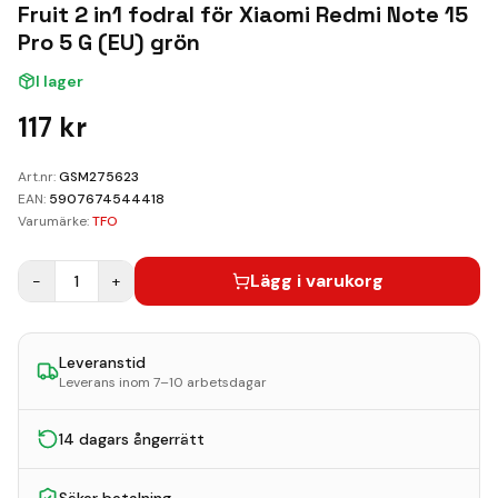
Kundvagn
Fruit 2 in1 fodral för Xiaomi Redmi Note 15
Pro 5 G (EU) grön
Boka Reparation
I lager
117
kr
Art.nr:
GSM275623
EAN:
5907674544418
Varumärke:
TFO
Lägg i varukorg
−
1
+
Leveranstid
Leverans inom 7–10 arbetsdagar
14 dagars ångerrätt