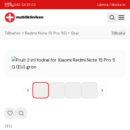
042-24 25 02
Lämna / Skicka in
Tillbehör
Redmi Note 15 Pro 5G
Skal
Tillbaka
Hem
Laga
Köp
Tillbehör
Boka Express
Lämna / Skicka in
Företagskunder
Butik
Kontakt
TFO