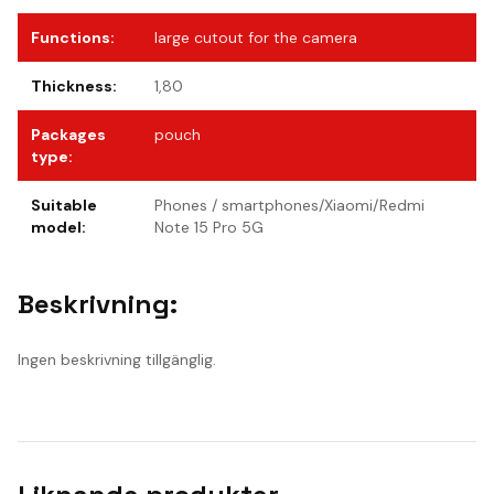
Functions
:
large cutout for the camera
Thickness
:
1,80
Packages
pouch
type
:
Suitable
Phones / smartphones/Xiaomi/Redmi
model
:
Note 15 Pro 5G
Beskrivning:
Ingen beskrivning tillgänglig.