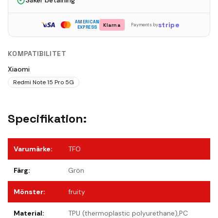
Säker betalning
AMERICAN
stripe
Klarna
Payments by
EXPRESS
KOMPATIBILITET
Xiaomi
Redmi Note 15 Pro 5G
Specifikation:
Varumärke
:
TFO
Färg
:
Grön
Mönster
:
fruity
Material
:
TPU (thermoplastic polyurethane),PC