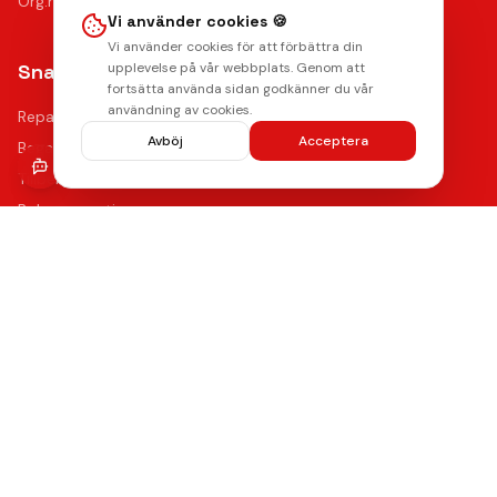
Org.nr: 556946-9199
Vi använder cookies 🍪
Vi använder cookies för att förbättra din
Snabblänkar
upplevelse på vår webbplats. Genom att
fortsätta använda sidan godkänner du vår
användning av cookies.
Reparationer
Avböj
Acceptera
Begagnade mobiler
Tillbehör
Boka reparation
Kontakta oss
Vanliga frågor
Hitta oss
Kvalitet & Garanti
Våra certifierade tekniker använder de bästa reservdelarna
med upp till 12 månaders funktionsgaranti på samtliga
reparationer.