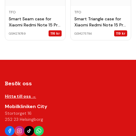
TFO
TFO
Smart Seam case for
Smart Triangle case for
Xiaomi Redmi Note 15 Pro
Xiaomi Redmi Note 15 Pro
5G (EU) brown
5G pink
116
kr
119
kr
GSM274769
GSM275794
Besök oss
Hitta till oss →
Mobilkliniken City
Stortorget 16
252 23 Helsingborg