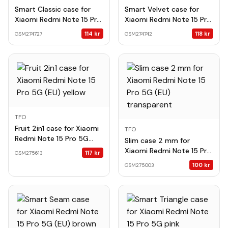
Smart Classic case for
Smart Velvet case for
Xiaomi Redmi Note 15 Pro
Xiaomi Redmi Note 15 Pro
5G (EU) black
5G (EU) black
114
kr
118
kr
GSM274727
GSM274742
TFO
Fruit 2in1 case for Xiaomi
TFO
Redmi Note 15 Pro 5G
Slim case 2 mm for
(EU) yellow
Xiaomi Redmi Note 15 Pro
117
kr
GSM275613
5G (EU) transparent
100
kr
GSM275003