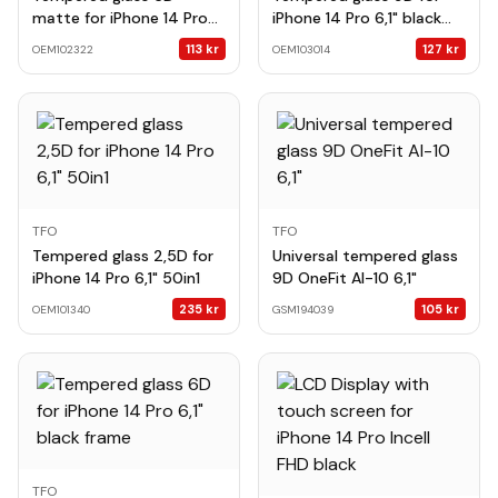
matte for iPhone 14 Pro
iPhone 14 Pro 6,1" black
6,1" black frame
frame 10in1
113
kr
127
kr
OEM102322
OEM103014
TFO
TFO
Tempered glass 2,5D for
Universal tempered glass
iPhone 14 Pro 6,1" 50in1
9D OneFit AI-10 6,1"
235
kr
105
kr
OEM101340
GSM194039
TFO