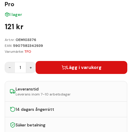
Kundvagn
Pro
I lager
Boka Reparation
121
kr
Art.nr:
OEM103376
EAN:
5907582342939
Varumärke:
TFO
Lägg i varukorg
−
1
+
Leveranstid
Leverans inom 7–10 arbetsdagar
14 dagars ångerrätt
Säker betalning