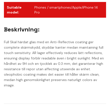
Suitable
Phones / smartphones/Apple/iPhone 14
model
:
Pro
Beskrivning:
Full Skal härdat glas med en Anti-Reflective coating ger
complete skärmskydd, skyddar kanter medan maintaining full
touch sensitivity. AR lager effectively reduces lätt reflections,
ensuring display förblir readable även i bright sunlight. Med en
hårdhet av 9H och en tjocklek av 0.3 mm, det garanterar high
resistance till repor utan affecting utseende av enhet.
oleophobic coating makes det easier till håller skärm clean,
medan high genomskinlighet preserves naturligt colors av
image.