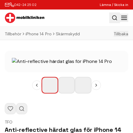
042-24 25 02
Lämna / Skicka in
Tillbehör
iPhone 14 Pro
Skärmskydd
Tillbaka
Hem
Laga
Köp
Tillbehör
Boka Express
Lämna / Skicka in
Företagskunder
Butik
TFO
Kontakt
Anti-reflective härdat glas för iPhone 14