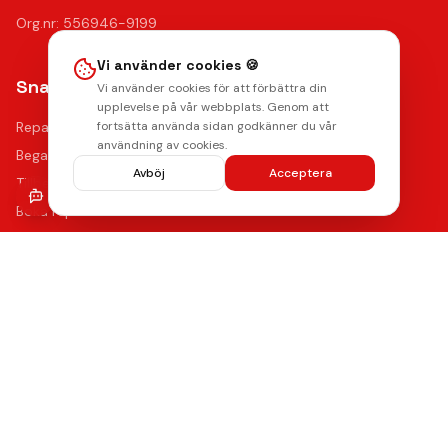
Org.nr: 556946-9199
Vi använder cookies 🍪
Snabblänkar
Vi använder cookies för att förbättra din
upplevelse på vår webbplats. Genom att
Reparationer
fortsätta använda sidan godkänner du vår
användning av cookies.
Begagnade mobiler
Avböj
Acceptera
Tillbehör
Boka reparation
Kontakta oss
Vanliga frågor
Hitta oss
Kvalitet & Garanti
Våra certifierade tekniker använder de bästa reservdelarna
med upp till 12 månaders funktionsgaranti på samtliga
reparationer.