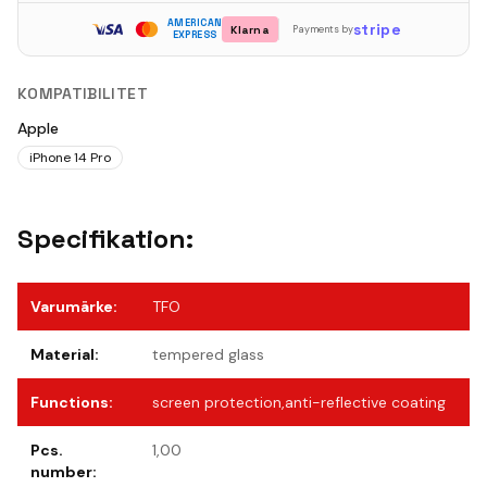
AMERICAN
stripe
Klarna
Payments by
EXPRESS
KOMPATIBILITET
Apple
iPhone 14 Pro
Specifikation:
Varumärke
:
TFO
Material
:
tempered glass
Functions
:
screen protection,anti-reflective coating
Pcs.
1,00
number
: