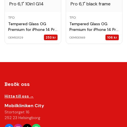
TFO
TFO
Tempered Glass OG
Tempered Glass OG
Premium for iPhone 14 Pro
Premium for iPhone 14 Pro
6,1" 10in1 G14
6,1" black frame
253
kr
106
kr
OEM103129
OEM100949
Besök oss
Hitta till oss →
Mobilkliniken City
Stortorget 16
252 23 Helsingborg