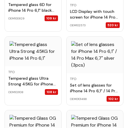
Tempered glass 6D for
TFO
iPhone 14 Pro 6,1" black
LCD Display with touch
frame
screen for iPhone 14 Pro
109
kr
OEM100829
Incell FHD black
520
kr
OEM102573
TFO
Tempered glass Ultra
TFO
Strong 45KG for iPhone
Set of lens glasses for
14 Pro 6,1"
iPhone 14 Pro 6,1" / 14 Pro
108
kr
OEM103108
Max 6,7" silver (3pcs)
102
kr
OEM0101498