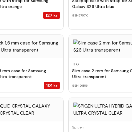
 with strap for Samsung
Safepop case with strap for 
ltra orange
Galaxy S26 Ultra blue
127
kr
GSM275710
TFO
,5 mm case for Samsung
Slim case 2 mm for Samsung 
ltra transparent
Ultra transparent
101
kr
GSM196156
Spigen