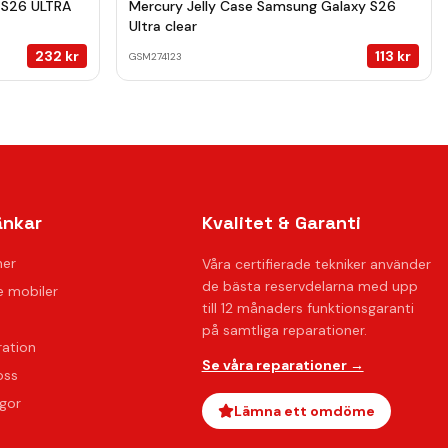
 S26 ULTRA
Mercury Jelly Case Samsung Galaxy S26
Ultra clear
232
kr
113
kr
GSM274123
änkar
Kvalitet & Garanti
ner
Våra certifierade tekniker använder
de bästa reservdelarna med upp
 mobiler
till 12 månaders funktionsgaranti
på samtliga reparationer.
ration
Se våra reparationer →
oss
ågor
Lämna ett omdöme