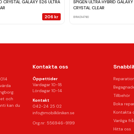
ID CRYSTAL GALAXY S26 ULTRA
SPIGEN ULTRA HYBRID GALAXY
EAR
CRYSTAL CLEAR
206
kr
BRA014790
Kontakta oss
Snabbl
Öppettider
Reparatio
2014
Vardagar 10-18
svärda
Begagnade
Lördagar 10-14
ingborg.
Tillbehör
het och
Kontakt
Boka repa
anti kan du
042-24 25 02
Kontakta 
info@mobilkliniken.se
Vanliga fr
Org.nr: 556946-9199
Hitta oss