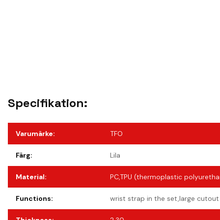
Specifikation:
Varumärke
:
TFO
Färg
:
Lila
Material
:
PC,TPU (thermoplastic polyuretha
Functions
:
wrist strap in the set,large cutou