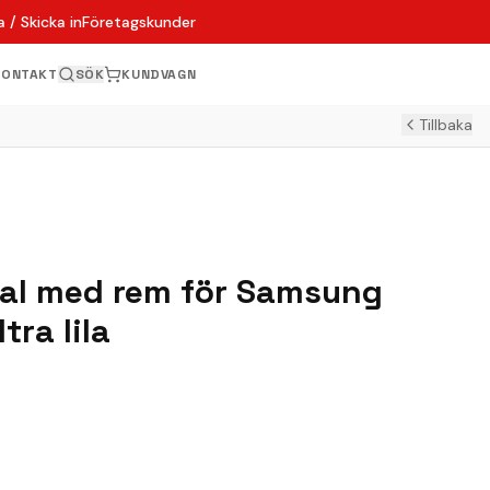
 / Skicka in
Företagskunder
KONTAKT
SÖK
KUNDVAGN
Tillbaka
al med rem för Samsung
tra lila