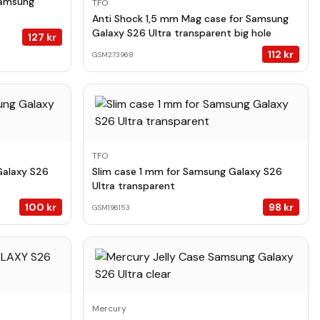
Samsung
TFO
Anti Shock 1,5 mm Mag case for Samsung
Galaxy S26 Ultra transparent big hole
127
kr
112
kr
GSM273968
TFO
Galaxy S26
Slim case 1 mm for Samsung Galaxy S26
Ultra transparent
100
kr
98
kr
GSM196153
Mercury