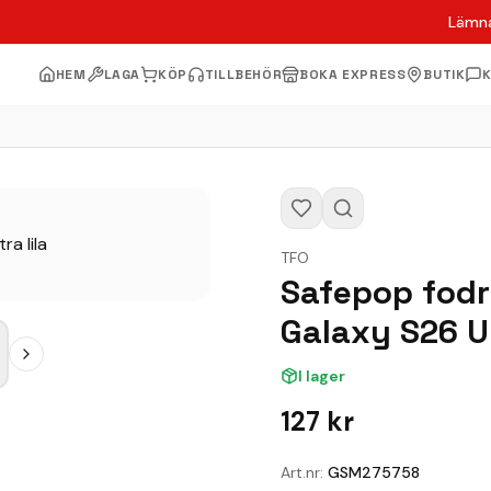
Lämna
HEM
LAGA
KÖP
TILLBEHÖR
BOKA EXPRESS
BUTIK
TFO
Safepop fodr
Galaxy S26 Ul
I lager
127
kr
Art.nr:
GSM275758