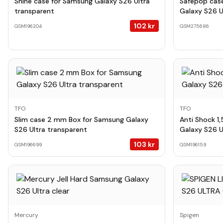
Shine case for Samsung Galaxy S26 Ultra
Safepop case
transparent
Galaxy S26 U
102
kr
GSM196204
GSM275686
TFO
TFO
Slim case 2 mm Box for Samsung Galaxy
Anti Shock 1
S26 Ultra transparent
Galaxy S26 U
103
kr
GSM196699
GSM196159
Mercury
Spigen