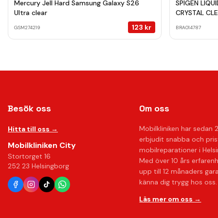
Mercury Jell Hard Samsung Galaxy S26
SPIGEN LIQU
Ultra clear
CRYSTAL CL
123
kr
GSM274219
BRA014787
Besök oss
Om oss
Mobilkliniken har sedan 
Hitta till oss →
erbjudit snabba och pri
Mobilkliniken City
mobilreparationer i Hels
Stortorget 16
Med över 10 års erfaren
252 23 Helsingborg
upp till 12 månaders gar
känna dig trygg hos oss.
Läs mer om oss →