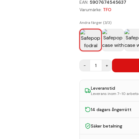
EAN:
5907674545637
Varumärke:
TFO
Andra färger (
3
/
3
)
−
1
+
Leveranstid
Leverans inom 7–10 arbet
14 dagars ångerrätt
Säker betalning