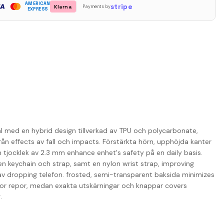
AMERICAN
stripe
Klarna
Payments by
EXPRESS
al med en hybrid design tillverkad av TPU och polycarbonate,
ån effects av fall och impacts. Förstärkta hörn, upphöjda kanter
 tjocklek av 2.3 mm enhance enhet's safety på en daily basis.
n keychain och strap, samt en nylon wrist strap, improving
av dropping telefon. frosted, semi-transparent baksida minimizes
minor repor, medan exakta utskärningar och knappar covers
.