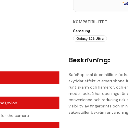
KOMPATIBILITET
Samsung
Galaxy S26 Ultra
Beskrivning:
SafePop skal är en hållbar fodr
skyddar effektivt smartphone fr
runt skärm och kameror, och en
modell också har openings för e
convenience och reducing risk 
ne),nylon
visibility av fingerprints och 
säkerställer bekväm användning
t for the camera