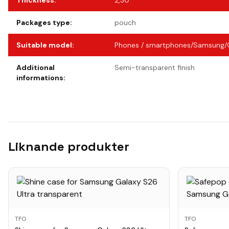
Thickness
:
2,30
Packages type
:
pouch
Suitable model
:
Phones / smartphones/Samsung/G
Additional
Semi-transparent finish
informations
:
Liknande produkter
TFO
TFO