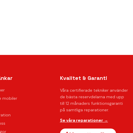
änkar
Kvalitet & Garanti
ner
Våra certifierade tekniker använder
de bästa reservdelarna med upp
 mobiler
till 12 månaders funktionsgaranti
på samtliga reparationer.
ration
Se våra reparationer →
oss
ågor