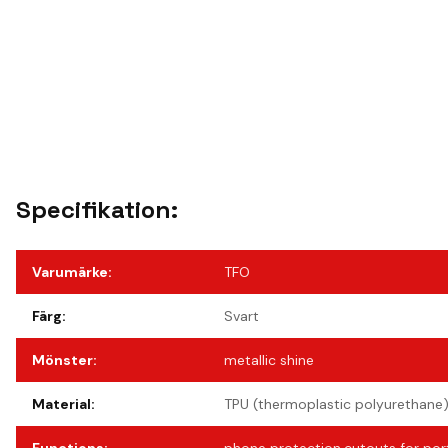
Specifikation:
Varumärke
:
TFO
Färg
:
Svart
Mönster
:
metallic shine
Material
:
TPU (thermoplastic polyurethane)