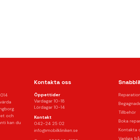
Kontakta oss
Snabbl
Öppettider
Reparatio
2014
Vardagar 10-18
svärda
Begagnade
Lördagar 10-14
ingborg.
Tillbehör
het och
Kontakt
Boka repa
anti kan du
042-24 25 02
Kontakta 
info@mobilkliniken.se
Vanliga fr