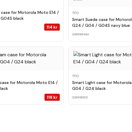
case for Motorola Moto E14 /
TFO
 G04S black
Smart Suede case for Motorol
G24 / G04 / G04S navy blue
114
kr
GSM186944
TFO
case for Motorola Moto E14 /
Smart Light case for Motorola
lack
G04 / G24 black
116
kr
GSM191803