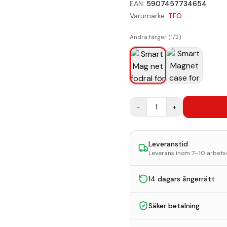
EAN:
5907457734654
Varumärke:
TFO
Andra färger (
1
/
2
)
−
1
+
Leveranstid
Leverans inom 7–10 arbet
14 dagars ångerrätt
Säker betalning