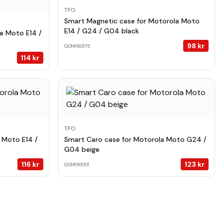
TFO
Smart Magnetic case for Motorola Moto
E14 / G24 / G04 black
a Moto E14 /
98
kr
GSM180175
114
kr
TFO
 Moto E14 /
Smart Caro case for Motorola Moto G24 /
G04 beige
116
kr
123
kr
GSM181001