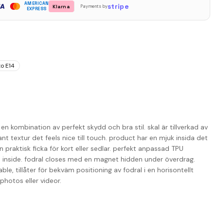
AMERICAN
stripe
Klarna
Payments by
EXPRESS
o E14
n kombination av perfekt skydd och bra stil. skal är tillverkad av
nt textur det feels nice till touch. product har en mjuk insida det
praktisk ficka för kort eller sedlar. perfekt anpassad TPU
n inside. fodral closes med en magnet hidden under överdrag.
le, tillåter för bekväm positioning av fodral i en horisontellt
photos eller videor.