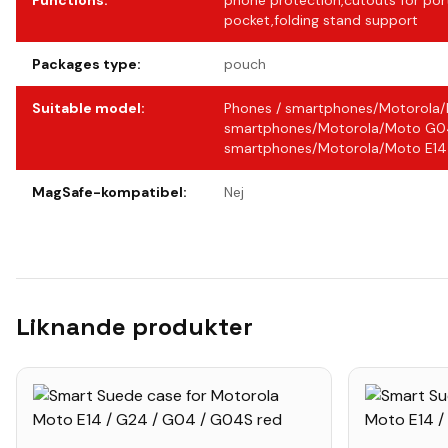
Functions
:
phone protection,cutouts for por
pocket,folding stand support
Packages type
:
pouch
Suitable model
:
Phones / smartphones/Motorola
smartphones/Motorola/Moto G04
smartphones/Motorola/Moto E14
MagSafe-kompatibel
:
Nej
Liknande produkter