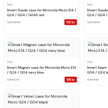
TFO
TFO
Smart Suede case for Motorola Moto E14 /
Smart Suede 
G24 / G04 / G04S red
G24 / G04 /
119
kr
GSM186969
GSM186919
TFO
TFO
Smart Magnet case for Motorola Moto E14
Smart Seam 
/ G24 / G04 navy blue
G04 / G24 b
98
kr
GSM180174
GSM191901