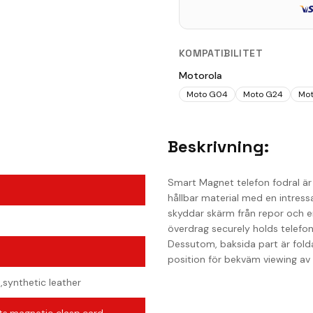
KOMPATIBILITET
Motorola
Moto G04
Moto G24
Mot
Beskrivning:
Smart Magnet telefon fodral är e
hållbar material med en intressa
skyddar skärm från repor och en 
överdrag securely holds telefo
Dessutom, baksida part är foldab
position för bekväm viewing av 
,synthetic leather