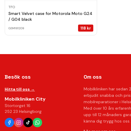
TFO
Smart Velvet case for Motorola Moto G24
/ G04 black
118
kr
GSM181209
Besök oss
Om oss
Mobilkliniken har sedan 
Hitta till oss →
erbjudit snabba och pri
Mobilkliniken City
mobilreparationer i Hels
Stortorget 16
Med över 10 års erfaren
252 23 Helsingborg
upp till 12 månaders gar
känna dig trygg hos oss.