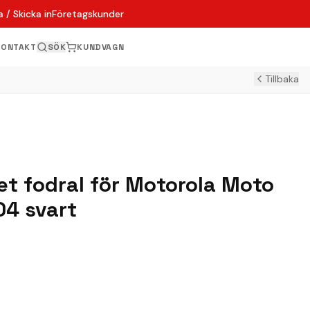
 / Skicka in
Företagskunder
KONTAKT
SÖK
KUNDVAGN
Tillbaka
t fodral för Motorola Moto
04 svart