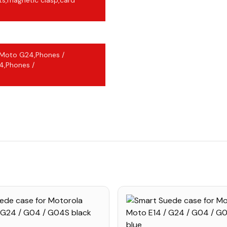
ts,magnetic clasp,card
/Moto G24,Phones /
,Phones /