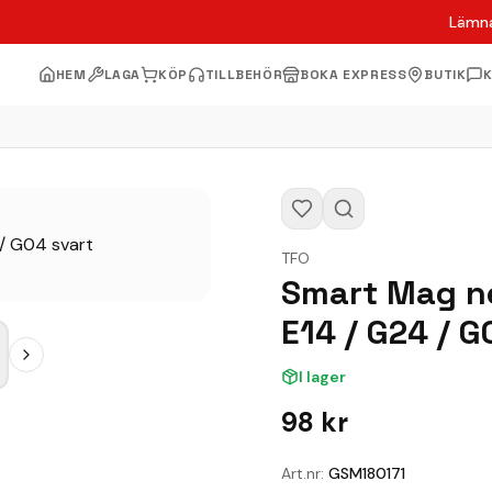
Lämna
HEM
LAGA
KÖP
TILLBEHÖR
BOKA EXPRESS
BUTIK
TFO
Smart Mag ne
E14 / G24 / G
I lager
98
kr
Art.nr:
GSM180171