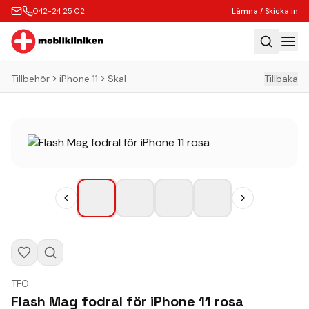
042-24 25 02
Lämna / Skicka in
Tillbehör
iPhone 11
Skal
Tillbaka
Hem
Laga
Köp
Tillbehör
Boka Express
Lämna / Skicka in
Företagskunder
Butik
TFO
Kontakt
Flash Mag fodral för iPhone 11 rosa