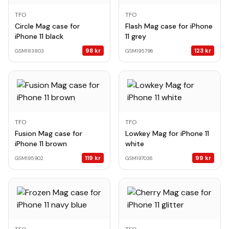
TFO
TFO
Circle Mag case for
Flash Mag case for iPhone
iPhone 11 black
11 grey
98
kr
123
kr
GSM183803
GSM195796
TFO
TFO
Fusion Mag case for
Lowkey Mag for iPhone 11
iPhone 11 brown
white
119
kr
99
kr
GSM195902
GSM197036