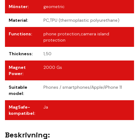
Mönster
:
geometric
Material
:
PC,TPU (thermoplastic polyurethane)
Functions
:
phone protection,camera island
protection
Thickness
:
1,50
Magnet
2000 Gs
Power
:
Suitable
Phones / smartphones/Apple/iPhone 11
model
:
MagSafe-
Ja
kompatibel
:
Beskrivning: