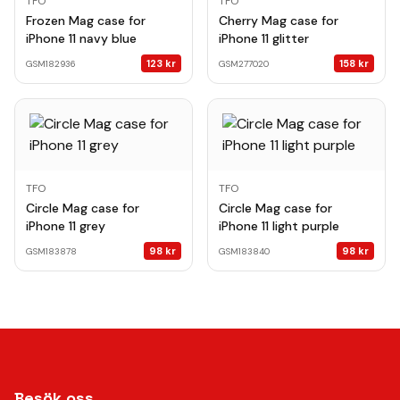
TFO
TFO
Frozen Mag case for
Cherry Mag case for
iPhone 11 navy blue
iPhone 11 glitter
123
kr
158
kr
GSM182936
GSM277020
TFO
TFO
Circle Mag case for
Circle Mag case for
iPhone 11 grey
iPhone 11 light purple
98
kr
98
kr
GSM183878
GSM183840
Besök oss