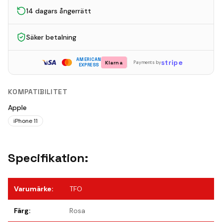
14 dagars ångerrätt
Säker betalning
AMERICAN
stripe
Klarna
Payments by
EXPRESS
KOMPATIBILITET
Apple
iPhone 11
Specifikation:
Varumärke
:
TFO
Färg
:
Rosa