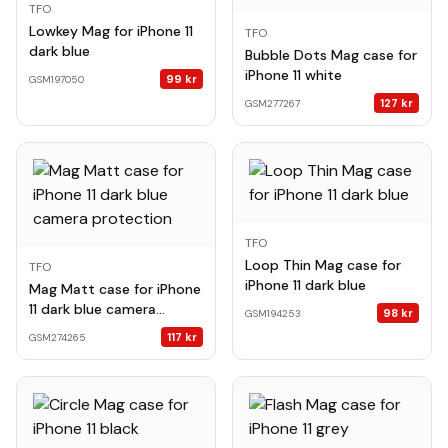
TFO
Lowkey Mag for iPhone 11
TFO
dark blue
Bubble Dots Mag case for
iPhone 11 white
99
kr
GSM197050
127
kr
GSM277267
TFO
Loop Thin Mag case for
TFO
iPhone 11 dark blue
Mag Matt case for iPhone
11 dark blue camera
98
kr
GSM194253
protection
117
kr
GSM274265