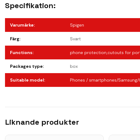
Specifikation:
Varumärke
:
Spigen
Färg
:
Svart
Functions
:
phone protection,cutouts for por
Packages type
:
box
Suitable model
:
Phones / smartphones/Samsung/
Liknande produkter