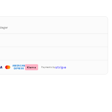
sdagar
AMERICAN
stripe
Klarna
Payments by
EXPRESS