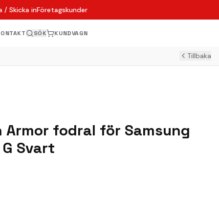
 / Skicka in
Företagskunder
KONTAKT
SÖK
KUNDVAGN
Tillbaka
 Armor fodral för Samsung
 G Svart