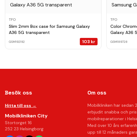
TFO
TFO
Slim 2mm Box case for Samsung Galaxy
Color Chrom
A36 5G transparent
Galaxy A36 
103
kr
GSM192192
GSM189728
Besök oss
Om oss
Mobilkliniken har sedan 
Hitta till oss →
erbjudit snabba och pri
Mobilkliniken City
mobilreparationer i Hels
Stortorget 16
Med över 10 års erfaren
252 23 Helsingborg
upp till 12 månaders gar