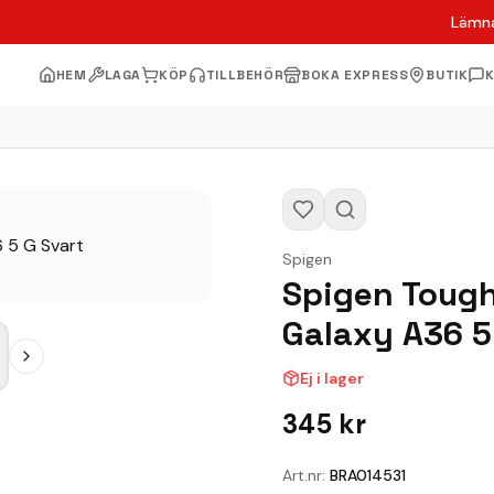
Lämna
HEM
LAGA
KÖP
TILLBEHÖR
BOKA EXPRESS
BUTIK
Spigen
Spigen Tough
Galaxy A36 5
Ej i lager
345
kr
Art.nr:
BRA014531