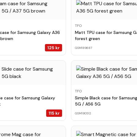
TFO
case for Samsung Galaxy A36
Matt TPU case for Samsung G
 brown
forest green
125
kr
GSM189687
TFO
de case for Samsung Galaxy
Simple Black case for Samsun
k
5G / A56 5G
115
kr
GSM190512