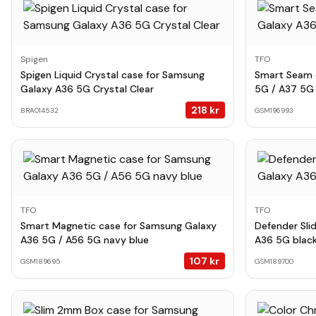
Spigen
TFO
Spigen Liquid Crystal case for Samsung
Smart Seam 
Galaxy A36 5G Crystal Clear
5G / A37 5G
218
kr
BRA014532
GSM196993
TFO
TFO
Smart Magnetic case for Samsung Galaxy
Defender Sli
A36 5G / A56 5G navy blue
A36 5G blac
107
kr
GSM189695
GSM189700