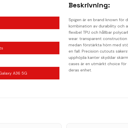
Beskrivning:
Spigen är en brand known för d
kombination av durability och a
flexibel TPU och hållbar polyca
wear. transparent construction t
medan förstärkta hörn med stöt-
ts
en fall. Precision cutouts säkers
upphöjda kanter skyddar skärm 
cases är en utmärkt choice för 
deras enhet.
Galaxy A36 5G