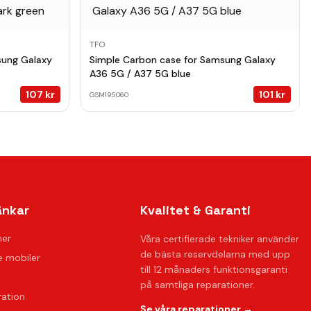
TFO
sung Galaxy
Simple Carbon case for Samsung Galaxy
A36 5G / A37 5G blue
107
kr
101
kr
GSM195060
änkar
Kvalitet & Garanti
ner
Våra certifierade tekniker använder
de bästa reservdelarna med upp
 mobiler
till 12 månaders funktionsgaranti
på samtliga reparationer.
ration
Se våra reparationer →