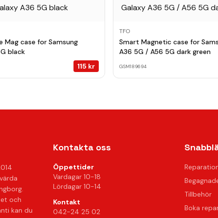
TFO
e Mag case for Samsung
Smart Magnetic case for Sam
5G black
A36 5G / A56 5G dark green
115
kr
GSM189694
Kontakta oss
Snabbl
Öppettider
Reparatio
2014
Vardagar 10-18
svärda
Begagnade
Lördagar 10-14
ingborg.
Tillbehör
het och
Kontakt
Boka repa
anti kan du
042-24 25 02