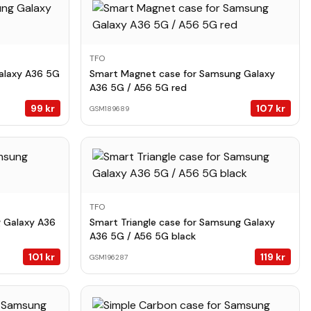
TFO
alaxy A36 5G
Smart Magnet case for Samsung Galaxy
A36 5G / A56 5G red
99
kr
107
kr
GSM189689
TFO
g Galaxy A36
Smart Triangle case for Samsung Galaxy
A36 5G / A56 5G black
101
kr
119
kr
GSM196287