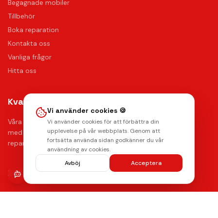
Begagnade mobiler
Tillbehör
Boka reparation
Kontakta oss
Vanliga frågor
Hitta oss
Kvalitet & Garanti
Vi använder cookies 🍪
Våra certifierade tekniker använder de bästa reservdelarna
Vi använder cookies för att förbättra din
upplevelse på vår webbplats. Genom att
med upp till 12 månaders funktionsgaranti på samtliga
fortsätta använda sidan godkänner du vår
reparationer.
användning av cookies.
Avböj
Acceptera
Lämna ett omdöme
Se våra reparationer →