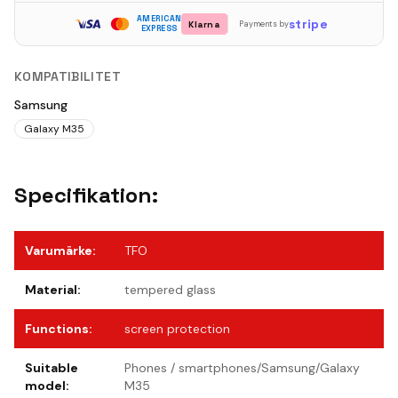
AMERICAN
stripe
Klarna
Payments by
EXPRESS
KOMPATIBILITET
Samsung
Galaxy M35
Specifikation:
Varumärke
:
TFO
Material
:
tempered glass
Functions
:
screen protection
Suitable
Phones / smartphones/Samsung/Galaxy
model
:
M35