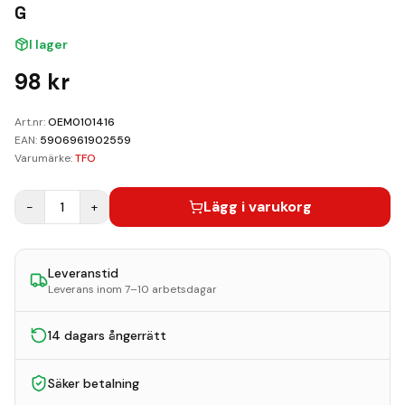
Kundvagn
G
I lager
Boka Reparation
98
kr
Art.nr:
OEM0101416
EAN:
5906961902559
Varumärke:
TFO
Lägg i varukorg
−
1
+
Leveranstid
Leverans inom 7–10 arbetsdagar
14 dagars ångerrätt
Säker betalning