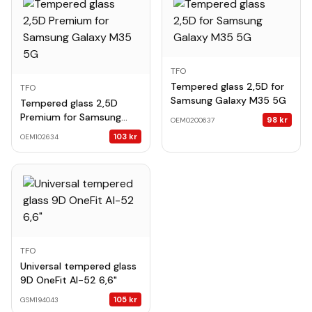
TFO
Tempered glass 2,5D for
TFO
Samsung Galaxy M35 5G
Tempered glass 2,5D
Premium for Samsung
98
kr
OEM0200637
Galaxy M35 5G
103
kr
OEM102634
TFO
Universal tempered glass
9D OneFit AI-52 6,6"
105
kr
GSM194043