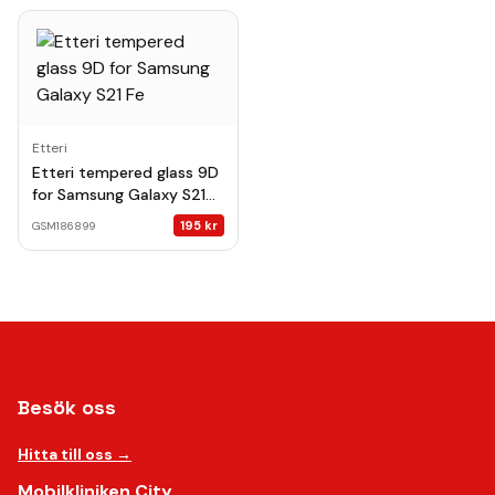
Etteri
Etteri tempered glass 9D
for Samsung Galaxy S21
Fe
195
kr
GSM186899
Besök oss
Hitta till oss →
Mobilkliniken City