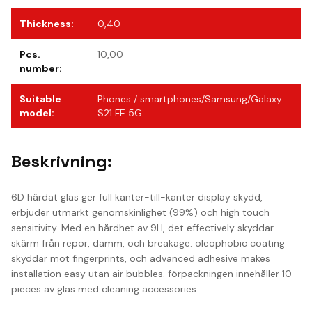
Thickness
:
0,40
Pcs.
10,00
number
:
Suitable
Phones / smartphones/Samsung/Galaxy
model
:
S21 FE 5G
Beskrivning:
6D härdat glas ger full kanter-till-kanter display skydd,
erbjuder utmärkt genomskinlighet (99%) och high touch
sensitivity. Med en hårdhet av 9H, det effectively skyddar
skärm från repor, damm, och breakage. oleophobic coating
skyddar mot fingerprints, och advanced adhesive makes
installation easy utan air bubbles. förpackningen innehåller 10
pieces av glas med cleaning accessories.