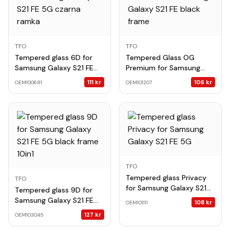
TFO
TFO
Tempered glass 6D for
Tempered Glass OG
Samsung Galaxy S21 FE
Premium for Samsung
5G czarna ramka
Galaxy S21 FE black frame
111
kr
106
kr
OEM100681
OEM101207
TFO
Tempered glass Privacy
TFO
for Samsung Galaxy S21
Tempered glass 9D for
FE 5G
Samsung Galaxy S21 FE
108
kr
OEM101111
5G black frame 10in1
127
kr
OEM103045