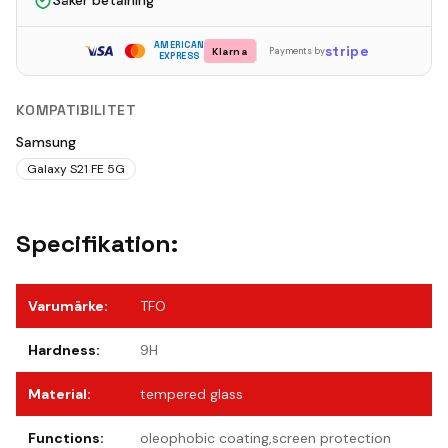
Säker betalning
AMERICAN
stripe
Klarna
Payments by
EXPRESS
KOMPATIBILITET
Samsung
Galaxy S21 FE 5G
Specifikation:
Varumärke
:
TFO
Hardness
:
9H
Material
:
tempered glass
Functions
:
oleophobic coating,screen protection