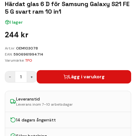
Kundvagn
Härdat glas 6 D för Samsung Galaxy S21 FE
5 G svart ram 10 in1
Boka Reparation
I lager
244
kr
Art.nr:
OEM103078
EAN:
5906961994714
Varumärke:
TFO
Lägg i varukorg
−
1
+
Leveranstid
Leverans inom 7–10 arbetsdagar
14 dagars ångerrätt