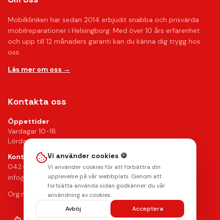
Mobilkliniken har sedan 2014 erbjudit snabba och prisvärda
mobilreparationer i Helsingborg. Med över 10 års erfarenhet
och upp till 12 månaders garanti kan du känna dig trygg hos
oss.
Läs mer om oss →
Kontakta oss
Öppettider
Vardagar 10-18
Lördagar 10-14
Vi använder cookies 🍪
Kontakt
042-24 25 02
Vi använder cookies för att förbättra din
upplevelse på vår webbplats. Genom att
info@mobilkliniken.se
fortsätta använda sidan godkänner du vår
Org.nr: 556946-9199
användning av cookies.
Avböj
Acceptera