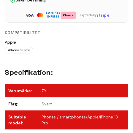
Säker betalning
AMERICAN
stripe
Klarna
Payments by
EXPRESS
KOMPATIBILITET
Apple
iPhone 13 Pro
Specifikation:
Varumärke
:
ZY
Färg
:
Svart
Suitable
Phones / smartphones/Apple/iPhone 13
model
:
Pro