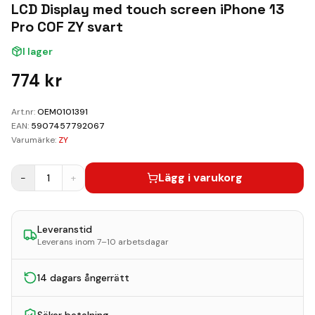
Kundvagn
LCD Display med touch screen iPhone 13
Pro COF ZY svart
Boka Reparation
I lager
774
kr
Art.nr:
OEM0101391
EAN:
5907457792067
Varumärke:
ZY
Lägg i varukorg
−
1
+
Leveranstid
Leverans inom 7–10 arbetsdagar
14 dagars ångerrätt