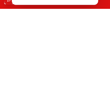
Snabblänkar
Reparationer
Begagnade mobiler
Tillbehör
Boka reparation
Kontakta oss
Vanliga frågor
Hitta oss
Kvalitet & Garanti
Våra certifierade tekniker använder de bästa reservdelarna
med upp till 12 månaders funktionsgaranti på samtliga
reparationer.
Lämna ett omdöme
Se våra reparationer →