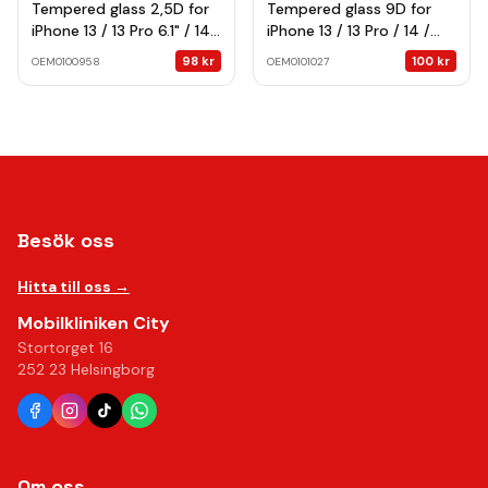
Tempered glass 2,5D for
Tempered glass 9D for
iPhone 13 / 13 Pro 6.1" / 14 /
iPhone 13 / 13 Pro / 14 /
16e / 17e 6,1"
16e / 17e 6,1" black frame
98
kr
100
kr
OEM0100958
OEM0101027
Besök oss
Hitta till oss →
Mobilkliniken City
Stortorget 16
252 23 Helsingborg
Om oss