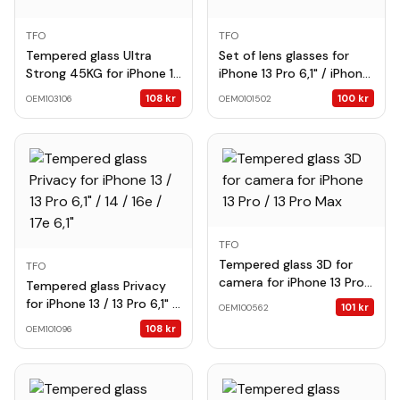
TFO
TFO
Tempered glass Ultra
Set of lens glasses for
Strong 45KG for iPhone 13
iPhone 13 Pro 6,1" / iPhone
/ 13 Pro 6,1'' / 14 6,1" / 16e /
13 Pro Max 6,7" dark blue
108
kr
100
kr
OEM103106
OEM0101502
17e
(3pcs)
TFO
Tempered glass 3D for
TFO
camera for iPhone 13 Pro /
Tempered glass Privacy
13 Pro Max
for iPhone 13 / 13 Pro 6,1" /
101
kr
OEM100562
14 / 16e / 17e 6,1"
108
kr
OEM101096