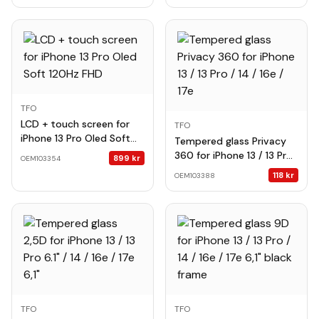
(3pcs)
TFO
LCD + touch screen for
TFO
iPhone 13 Pro Oled Soft
Tempered glass Privacy
120Hz FHD
360 for iPhone 13 / 13 Pro
899
kr
OEM103354
/ 14 / 16e / 17e
118
kr
OEM103388
TFO
TFO