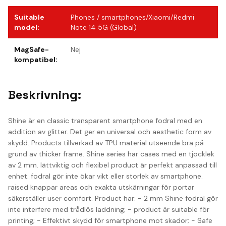
Suitable
Phones / smartphones/Xiaomi/Redmi
model
:
Note 14 5G (Global)
MagSafe-
Nej
kompatibel
:
Beskrivning:
Shine är en classic transparent smartphone fodral med en
addition av glitter. Det ger en universal och aesthetic form av
skydd. Products tillverkad av TPU material utseende bra på
grund av thicker frame. Shine series har cases med en tjocklek
av 2 mm. lättviktig och flexibel product är perfekt anpassad till
enhet. fodral gör inte ökar vikt eller storlek av smartphone.
raised knappar areas och exakta utskärningar för portar
säkerställer user comfort. Product har: - 2 mm Shine fodral gör
inte interfere med trådlös laddning; - product är suitable för
printing; - Effektivt skydd för smartphone mot skador; - Safe