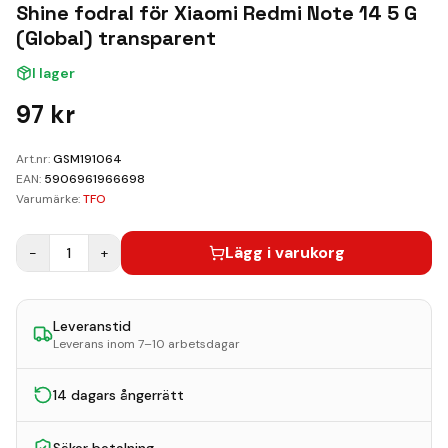
Kundvagn
Shine fodral för Xiaomi Redmi Note 14 5 G
(Global) transparent
Boka Reparation
I lager
97
kr
Art.nr:
GSM191064
EAN:
5906961966698
Varumärke:
TFO
Lägg i varukorg
−
1
+
Leveranstid
Leverans inom 7–10 arbetsdagar
14 dagars ångerrätt