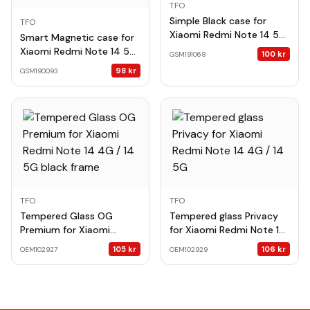
TFO
Simple Black case for
TFO
Xiaomi Redmi Note 14 5G
Smart Magnetic case for
(Global)
Xiaomi Redmi Note 14 5G
100
kr
GSM191068
(Global) burgundy
98
kr
GSM190093
TFO
TFO
Tempered Glass OG
Tempered glass Privacy
Premium for Xiaomi
for Xiaomi Redmi Note 14
Redmi Note 14 4G / 14 5G
4G / 14 5G
105
kr
106
kr
OEM102927
OEM102929
black frame