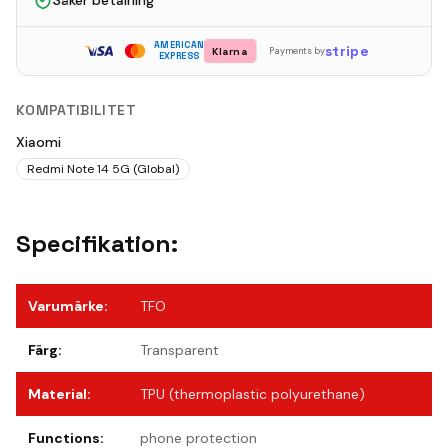
Säker betalning
AMERICAN
stripe
Klarna
Payments by
EXPRESS
KOMPATIBILITET
Xiaomi
Redmi Note 14 5G (Global)
Specifikation:
Varumärke
:
TFO
Färg
:
Transparent
Material
:
TPU (thermoplastic polyurethane)
Functions
:
phone protection