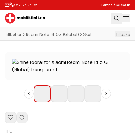
042-24 25 02
Lämna / Skicka in
Tillbehör
Redmi Note 14 5G (Global)
Skal
Tillbaka
Hem
Laga
Köp
Tillbehör
Boka Express
Lämna / Skicka in
Företagskunder
Butik
Kontakt
TFO