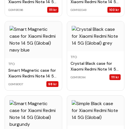
Xiaomi Redmi Note 14 5G
Xiaomi Redmi Note 14 5G
(Global) red
(Global) pink
111
kr
103
kr
GSM191096
GSM192048
TFO
Crystal Black case for
TFO
Xiaomi Redmi Note 14 5G
Smart Magnetic case for
(Global) grey
Xiaomi Redmi Note 14 5G
111
kr
GSM191094
(Global) navy blue
98
kr
GSM190107