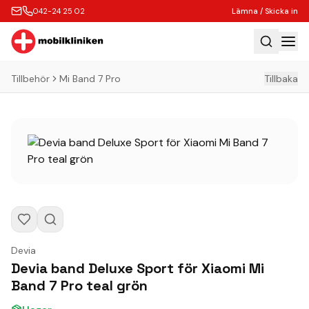
042-24 25 02
Lämna / Skicka in
Tillbehör
Mi Band 7 Pro
Tillbaka
Hem
Laga
Köp
Tillbehör
Boka Express
Lämna / Skicka in
Företagskunder
Devia
Butik
Devia band Deluxe Sport för Xiaomi Mi
Band 7 Pro teal grön
Kontakt