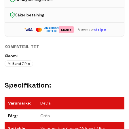
Säker betalning
AMERICAN
stripe
Klarna
Payments by
EXPRESS
KOMPATIBILITET
Xiaomi
Mi Band 7 Pro
Specifikation:
Varumärke
:
Devia
Färg
:
Grön
Suitable
Smartwatch/Xiaomi/Mi Band 7 Pro