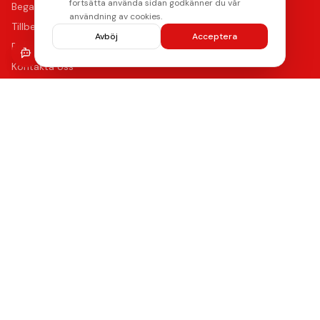
fortsätta använda sidan godkänner du vår
Begagnade mobiler
användning av cookies.
Tillbehör
Avböj
Acceptera
Boka reparation
Kontakta oss
Vanliga frågor
Hitta oss
Kvalitet & Garanti
Våra certifierade tekniker använder de bästa reservdelarna
med upp till 12 månaders funktionsgaranti på samtliga
reparationer.
Lämna ett omdöme
Se våra reparationer →