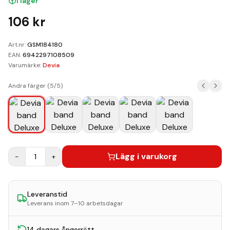
I lager
Kundvagn
106
kr
Boka Reparation
Art.nr:
GSM184180
EAN:
6942297108509
Varumärke:
Devia
Andra färger (
5
/
5
)
Lägg i varukorg
−
1
+
Leveranstid
Leverans inom 7–10 arbetsdagar
14 dagars ångerrätt